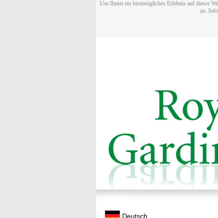
Um Ihnen ein bestmögliches Erlebnis auf dieser We
zu. Inf
Deutsch