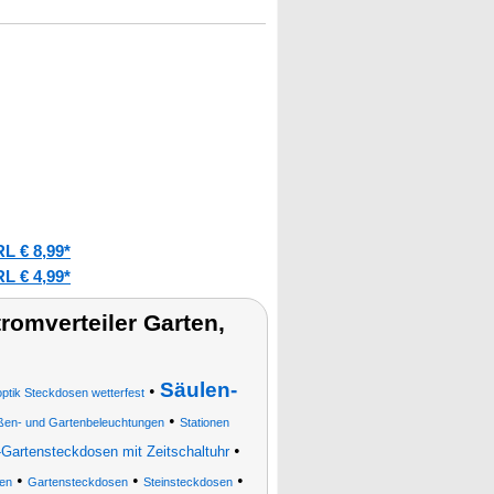
L € 8,99*
L € 4,99*
omverteiler Garten,
Säulen-
•
optik Steckdosen wetterfest
•
ßen- und Gartenbeleuchtungen
Stationen
•
Gartensteckdosen mit Zeitschaltuhr
•
•
•
ßen
Gartensteckdosen
Steinsteckdosen