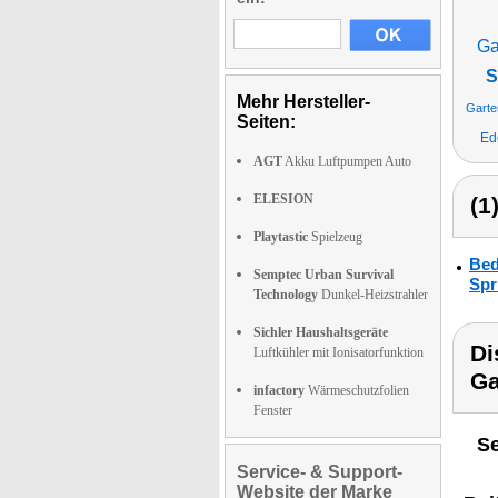
Ga
S
Mehr Hersteller-
Garte
Seiten:
Ed
AGT
Akku Luftpumpen Auto
ELESION
(1
Playtastic
Spielzeug
Bed
Semptec Urban Survival
Spr
Technology
Dunkel-Heizstrahler
Sichler Haushaltsgeräte
Di
Luftkühler mit Ionisatorfunktion
Ga
infactory
Wärmeschutzfolien
Fenster
Se
Service- & Support-
Website der Marke