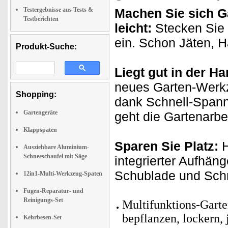
Testergebnisse aus Tests &
Machen Sie sich Ga
Testberichten
leicht:
Stecken Sie 
ein. Schon Jäten, 
Produkt-Suche:
Liegt gut in der Ha
neues Garten-Werkz
Shopping:
dank Schnell-Spann
Gartengeräte
geht die Gartenarbei
Klappspaten
Sparen Sie Platz:
H
Ausziehbare Aluminium-
Schneeschaufel mit Säge
integrierter Aufhän
Schublade und Schra
12in1-Multi-Werkzeug-Spaten
Fugen-Reparatur- und
Reinigungs-Set
Multifunktions-Garte
bepflanzen, lockern, 
Kehrbesen-Set