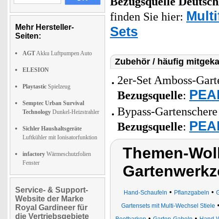
Bezugsquelle
Deutsch
Multi
finden Sie hier:
Mehr Hersteller-
Sets
Seiten:
AGT
Akku Luftpumpen Auto
Zubehör / häufig mitgeka
ELESION
2er-Set Amboss-Garte
Playtastic
Spielzeug
PEAR
Bezugsquelle
:
Semptec Urban Survival
Bypass-Gartenschere
Technology
Dunkel-Heizstrahler
PEAR
Bezugsquelle
:
Sichler Haushaltsgeräte
Luftkühler mit Ionisatorfunktion
Themen-Wol
infactory
Wärmeschutzfolien
Fenster
Gartenwerkz
Service- & Support-
•
•
Hand-Schaufeln
Pflanzgabeln
Website der Marke
Gartensets mit Multi-Wechsel Stiele
Royal Gardineer für
die Vertriebsgebiete
•
•