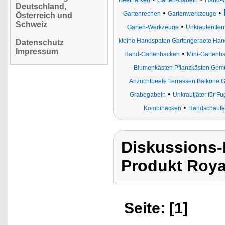
Beetharken
Garten-Gabeln
Hand-We
Deutschland,
•
•
Gartenrechen
Gartenwerkzeuge
Österreich und
Schweiz
•
Garten-Werkzeuge
Unkrautentfer
kleine Handspaten Gartengeraete Hand
Datenschutz
Impressum
•
Hand-Gartenhacken
Mini-Gartenh
Blumenkästen Pflanzkästen Gem
Anzuchtbeete Terrassen Balkone G
•
Grabegabeln
Unkrautjäter für F
•
Kombihacken
Handschaufel
Diskussions-
Produkt Roya
Seite: [1]