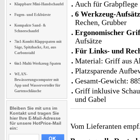
Auch für Grabpflege 
Klappbare Mini-Handschaufel
6 Werkzeug-Aufsätz
Fugen- und Eckbürste
Rechen, Grubber
Kompakte Sand- &
Ergonomischer Grif
Schneeschaufel
Aufsätze
7in1-Kombi-Klappspaten mit
Säge, Spitzhacke, Axt, aus
Für Links- und Rec
Carbonstahl
Material: Griff aus 
6in1-Multi-Werkzeug-Spaten
Platzsparende Aufbew
WLAN-
Gesamt-Gewicht: 88
Bewässerungscomputer mit
App und Wasserverteiler für
Griff inklusive Scha
Gartenschläuche
und Gabel
Bleiben Sie mit uns im
Kontakt und tragen Sie
hier Ihre E-Mail-Adresse
für unsere HotPrice-Mail
Vom Lieferanten emp
ein: