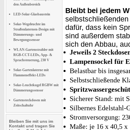
den Außenbereich
Bleibt bei jedem W
LED-Solar-Glasbaustein
selbstschließende
Solar-Wegeleuchte im
dafür, dass kein Sp
Straßenlaternen-Design mit
sind außerdem stabi
Dämmerungs- und
Bewegungssensor
sich den Abbau, au
WLAN-Gartenstrahler mit
Jeweils
2 Steckdose
RGB-CCT-LEDs, App- &
Lampensockel für E
Sprachsteuerung, 230 V
Belastbar bis insgesa
Solar-Gartenlaterne mit
Flammeneffekt-LEDs
Selbstschließende K
Solar-Leuchtkugel RGBW mit
Spritzwassergeschüt
Dämmerungssensor
Sicherer Stand: mit 
Gartensteckdosen mit
Zeitschaltuhr
Silbernes Edelstahl-
Stromversorgung: 230
Bleiben Sie mit uns im
Maße: je 16 x 40,5 x
Kontakt und tragen Sie