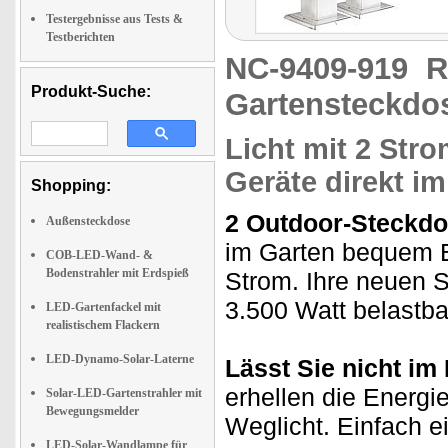
Testergebnisse aus Tests &
Testberichten
NC-9409-919
R
Produkt-Suche:
Gartensteckdo
Licht mit 2 Str
Geräte direkt i
Shopping:
2 Outdoor-Steckdos
Außensteckdose
im Garten bequem E
COB-LED-Wand- &
Bodenstrahler mit Erdspieß
Strom. Ihre neuen S
3.500 Watt belastba
LED-Gartenfackel mit
realistischem Flackern
LED-Dynamo-Solar-Laterne
Lässt Sie nicht im
erhellen die Energi
Solar-LED-Gartenstrahler mit
Bewegungsmelder
Weglicht. Einfach e
LED-Solar-Wandlampe für