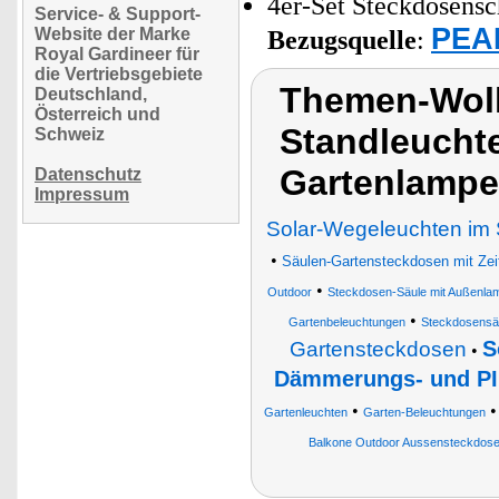
4er-Set Steckdosensc
Service- & Support-
PEAR
Website der Marke
Bezugsquelle
:
Royal Gardineer für
die Vertriebsgebiete
Themen-Wolk
Deutschland,
Österreich und
Standleucht
Schweiz
Gartenlamp
Datenschutz
Impressum
Solar-Wegeleuchten im
•
Säulen-Gartensteckdosen mit Zei
•
Outdoor
Steckdosen-Säule mit Außenla
•
Gartenbeleuchtungen
Steckdosensä
S
Gartensteckdosen
•
Dämmerungs- und PI
•
Gartenleuchten
Garten-Beleuchtungen
Balkone Outdoor Aussensteckdos