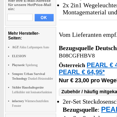
hier Ihre E-Mail-Adresse
2x 2in1 Wegeleuchten
für unsere HotPrice-Mail
ein:
Montagematerial und
Mehr Hersteller-
Vom Lieferanten emp
Seiten:
Bezugsquelle
Deutsch
AGT
Akku Luftpumpen Auto
B08CGFHBV8
ELESION
PEARL € 4
Österreich
Playtastic
Spielzeug
PEARL € 64,95*
Semptec Urban Survival
Technology
Dunkel-Heizstrahler
Nur € 23,00 pro Wege
Sichler Haushaltsgeräte
Zubehör / häufig mitgeka
Luftkühler mit Ionisatorfunktion
2er-Set Steckdosensc
infactory
Wärmeschutzfolien
Fenster
PEAR
Bezugsquelle
: