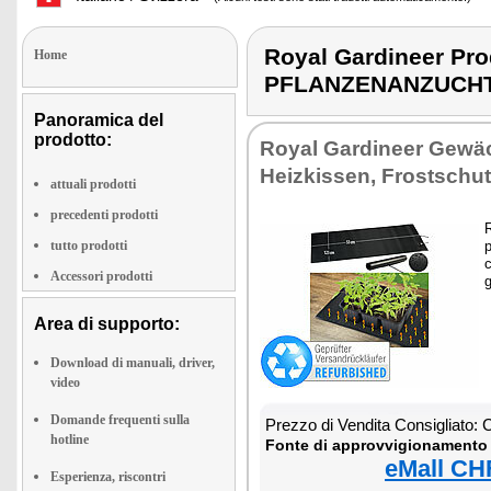
Royal Gardineer Pr
Home
PFLANZENANZUCHT
Panoramica del
prodotto:
Royal Gardineer Gewä
Heizkissen, Frostschu
attuali prodotti
precedenti prodotti
R
tutto prodotti
p
Accessori prodotti
g
Area di supporto:
Download di manuali, driver,
video
Domande frequenti sulla
Prezzo di Vendita Consigliato:
hotline
Fonte di approvvigionamento 
eMall CH
Esperienza, riscontri