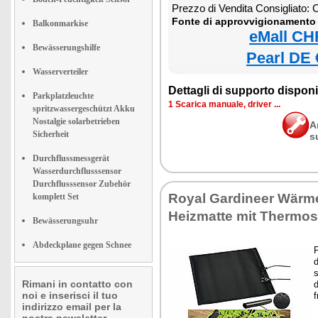
Prezzo di Vendita Consigliato:
Fonte di approvvigionamento 
Balkonmarkise
eMall CH
Bewässerungshilfe
Pearl DE 
Wasserverteiler
Dettagli di supporto disponib
Parkplatzleuchte
1 Scarica manuale, driver ...
spritzwassergeschützt Akku
Nostalgie solarbetrieben
A
Sicherheit
s
Durchflussmessgerät
Wasserdurchflusssensor
Durchflusssensor Zubehör
Royal Gardineer Wärm
komplett Set
Heizmatte mit Thermos
Bewässerungsuhr
Abdeckplane gegen Schnee
P
d
Rimani in contatto con
d
noi e inserisci il tuo
f
indirizzo email per la