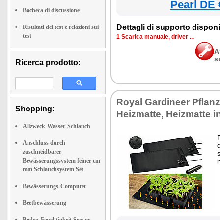
Pearl DE 
Bacheca di discussione
Dettagli di supporto disponib
Risultati dei test e relazioni sui
test
1 Scarica manuale, driver ...
A
s
Ricerca prodotto:
Royal Gardineer Pflan
Shopping:
Heizmatte, Heizmatte i
Allzweck-Wasser-Schlauch
P
Anschluss durch
d
zuschneidbarer
Bewässerungssystem feiner cm
n
mm Schlauchsystem Set
Bewässerungs-Computer
Beetbewässerung
Boden-Feuchtigkeit Sensor