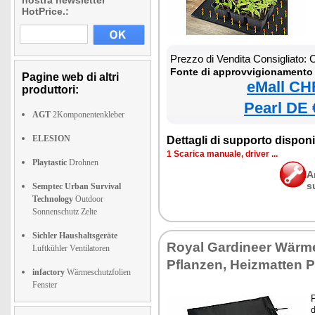
nostra newsletter
HotPrice.:
Prezzo di Vendita Consigliato:
Fonte di approvvigionamento 
Pagine web di altri
eMall CH
produttori:
Pearl DE 
AGT
2Komponentenkleber
ELESION
Dettagli di supporto disponib
1 Scarica manuale, driver ...
Playtastic
Drohnen
A
s
Semptec Urban Survival
Technology
Outdoor
Sonnenschutz Zelte
Sichler Haushaltsgeräte
Royal Gardineer Wärm
Luftkühler Ventilatoren
Pflanzen, Heizmatten P
infactory
Wärmeschutzfolien
Fenster
P
d