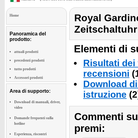
Royal Gardin
Home
Zeitschaltuh
Panoramica del
prodotto:
Elementi di s
attuali prodotti
Risultati dei
precedenti prodotti
tutto prodotti
recensioni
(
Accessori prodotti
Download di 
Area di supporto:
istruzione
(2
Download di manuali, driver,
video
Commenti sull
Domande frequenti sulla
hotline
premi:
Esperienza, riscontri