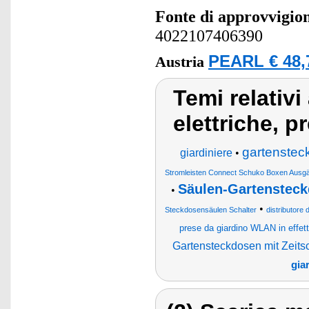
Fonte di approvvigi
4022107406390
PEARL € 48,
Austria
Temi relativi
elettriche, p
gartensteck
giardiniere
•
Stromleisten Connect Schuko Boxen Ausgä
Säulen-Gartenstec
•
•
Steckdosensäulen Schalter
distributore 
prese da giardino WLAN in effett
Gartensteckdosen mit Zeits
gia