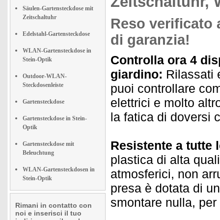
Zeitschaltuhr,
Säulen-Gartensteckdose mit
Zeitschaltuhr
Reso verificato 
Edelstahl-Gartensteckdose
di garanzia!
WLAN-Gartensteckdose in
Controlla ora 4 disp
Stein-Optik
giardino:
Rilassati e
Outdoor-WLAN-
Steckdosenleiste
puoi controllare co
elettrici e molto al
Gartensteckdose
la fatica di doversi c
Gartensteckdose in Stein-
Optik
Resistente a tutte 
Gartensteckdose mit
Beleuchtung
plastica di alta qual
WLAN-Gartensteckdosen in
atmosferici, non arr
Stein-Optik
presa è dotata di u
smontare nulla, per
Rimani in contatto con
noi e inserisci il tuo