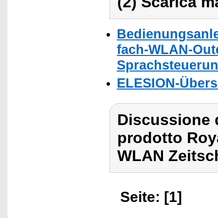
(2) Scarica ma
Bedienungsanlei
fach-WLAN-Outd
Sprachsteuerung
ELESION-Übers
Discussione 
prodotto Roya
WLAN Zeitsch
Seite: [1]