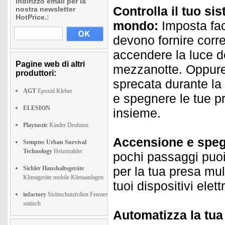
indirizzo email per la
Controlla il tuo s
nostra newsletter
HotPrice.:
mondo:
Imposta fac
devono fornire corr
accendere la luce d
Pagine web di altri
mezzanotte. Oppure
produttori:
sprecata durante la
AGT
Epoxid Kleber
e spegnere le tue 
ELESION
insieme.
Playtastic
Kinder Drohnen
Accensione e speg
Semptec Urban Survival
Technology
Heizstrahler
pochi passaggi puoi
per la tua presa mu
Sichler Haushaltsgeräte
Klimageräte mobile Klimaanlagen
tuoi dispositivi elet
infactory
Sichtschutzfolien Fenster
statisch
Automatizza la tu