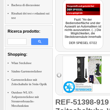
Bacheca di discussione
Risultati dei test e relazioni sui
test
Fazit: "An der
Bedienoberfläche und der
Auswahl an Automatiken ist
nichts auszusetzen. (...) Die
Ricerca prodotto:
Möglichkeiten, die
Steckdosensäule innerhalb
der Apps mit anderen
DER SPIEGEL 07/22
smarten Geräten zu
kombinieren, sind sehr
umfangreich."
Shopping:
Wlan Steckdose
Säulen-Gartensteckdose
Gartensteckdose mit
Zeitschaltuhr in Stein-Optik
Outdoor-WLAN-
Aufputzsteckdose mit
REF-51398-91
Stromverbrauchs-
Messfunktion