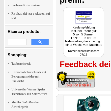
Bacheca di discussione
Risultati dei test e relazioni sui
test
Kaufempfehlung
Testurteil: "sehr gut"
Ricerca prodotto:
5 von 5 Sternen
Fazit: "… in der Tat
festzustellen, dass nach gut
einer Woche von Nachbars
Katze auf unserem
Katzenschrecktest.com
Grundstück nichts mehr zu
Shopping:
07/16
sehen war."
Feedback dei 
Taubenschreck
Ultraschall-Tierschreck mit
Bewegungsmelder mit
Blinklicht
Universeller Wasser-Spritz-
Tierschreck mit Solarbetrieb
Mobiles 3in1-Marder-
Abwehrgerät