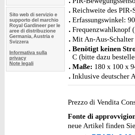
PIR-Bewegungssensor:
Reichweite des PIR-S
Sito web di servizio e
Erfassungswinkel: 90
supporto del marchio
Royal Gardineer per le
Frequenzwahlknopf (
aree di distribuzione
Germania, Austria e
Mit An-Aus-Schalter
Svizzera
Benötigt keinen Str
Informativa sulla
C (bitte dazu bestell
privacy
Note legali
Maße:
180 x 100 x 
Inklusive deutscher 
Prezzo di Vendita Cons
Fonte di approvvigi
neue Artikel finden Si