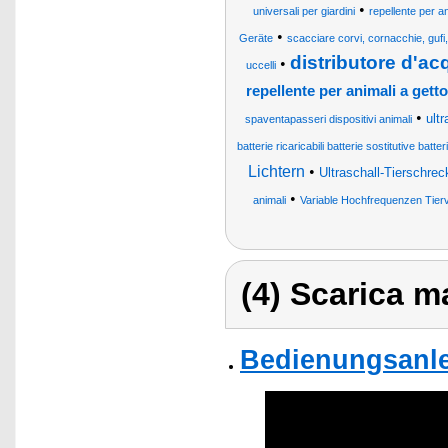
•
universali per giardini
repellente per an
•
Geräte
scacciare corvi, cornacchie, gufi, 
distributore d'ac
•
uccelli
repellente per animali a get
•
ult
spaventapasseri dispositivi animali
batterie ricaricabili batterie sostitutive batte
Lichtern
•
Ultraschall-Tierschr
•
animali
Variable Hochfrequenzen Tier
(4) Scarica ma
Bedienungsanle