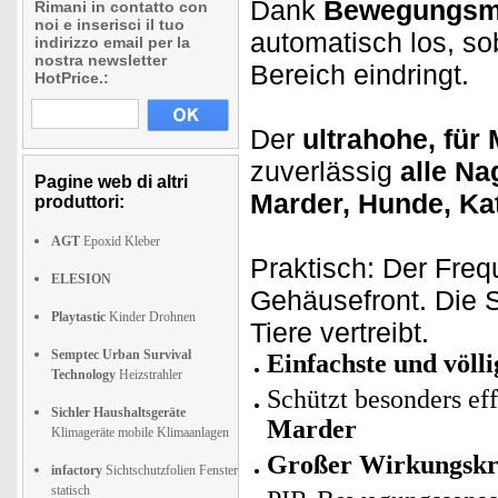
Dank
Bewegungsm
Rimani in contatto con
noi e inserisci il tuo
automatisch los, so
indirizzo email per la
nostra newsletter
Bereich eindringt.
HotPrice.:
Der
ultrahohe, für
zuverlässig
alle Na
Pagine web di altri
Marder, Hunde, Ka
produttori:
AGT
Epoxid Kleber
Praktisch: Der Freq
ELESION
Gehäusefront. Die 
Playtastic
Kinder Drohnen
Tiere vertreibt.
Semptec Urban Survival
Einfachste und völl
Technology
Heizstrahler
Schützt besonders ef
Sichler Haushaltsgeräte
Marder
Klimageräte mobile Klimaanlagen
Großer Wirkungskr
infactory
Sichtschutzfolien Fenster
statisch