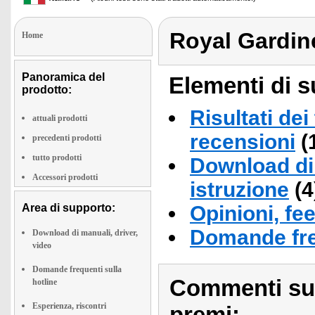
Royal Gardin
Home
Panoramica del
Elementi di s
prodotto:
Risultati dei
attuali prodotti
recensioni
(
precedenti prodotti
tutto prodotti
Download di 
Accessori prodotti
istruzione
(4
Area di supporto:
Opinioni, fe
Domande fre
Download di manuali, driver,
video
Domande frequenti sulla
Commenti sull
hotline
Esperienza, riscontri
premi: