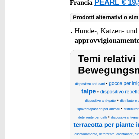
PEARL € 19,
Francia
Prodotti alternativi o simi
Hunde-, Katzen- und 
approvvigionament
Temi relativi
Bewegungsm
•
gocce per irr
dispositivo anti-cani
talpe
•
dispositivo repell
•
dispositivo anti-gatto
distributore 
•
spaventapasseri per animali
distributo
•
deterrente per gatti
dispositivi anti-ma
terracotta per piante 
allontanamento, deterrente, allontanare, ele