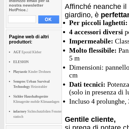
indirizzo email per la
Affinché neanche il 
nostra newsletter
HotPrice.:
giardino, è
perfetta
Per piccoli laghetti:
4 accessori diversi
pe
Pagine web di altri
Impermeabile:
Class
produttori:
Molto flessibile:
Pann
AGT
Epoxid Kleber
5 m
ELESION
Dimensioni: pannello
Playtastic
Kinder Drohnen
cm
Semptec Urban Survival
Dati tecnici:
Potenza 
Technology
Heizstrahler
(solo in presenza di l
Sichler Haushaltsgeräte
Incluso 4 prolunghe, 
Klimageräte mobile Klimaanlagen
infactory
Sichtschutzfolien Fenster
statisch
Gentile cliente,
si prega di notare c