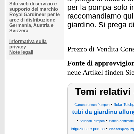
Sito web di servizio e
per la pompa solo in
supporto del marchio
raccomandiamo quind
Royal Gardineer per le
aree di distribuzione
giardino. Si prega d
Germania, Austria e
Svizzera
Informativa sulla
privacy
Prezzo di Vendita Cons
Note legali
Fonte di approvvigi
neue Artikel finden Si
Temi relativ
•
Solar-Teich
Gartenbrunnen Pumpen
tubi da giardino allun
•
•
Brunnen Pumpen
Höhen Zentimeter
•
irrigazione e pompa
Wasserspielpum