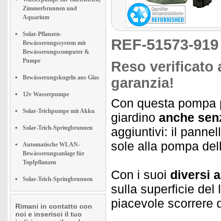
Zimmerbrunnen und
Aquarium
Solar-Pflanzen-
REF-51573-91
Bewässerungssystem mit
Bewässerungscomputer &
Pumpe
Reso verificato 
Bewässerungskugeln aus Glas
garanzia!
12v Wasserpumpe
Con questa pompa pe
Solar-Teichpumpe mit Akku
giardino
anche senz
Solar-Teich-Springbrunnen
aggiuntivi: il pannel
sole alla pompa del
Automatische WLAN-
Bewässerungsanlage für
Topfpflanzen
Con i suoi
diversi 
Solar-Teich-Springbrunnen
sulla superficie del
piacevole scorrere 
Rimani in contatto con
noi e inserisci il tuo