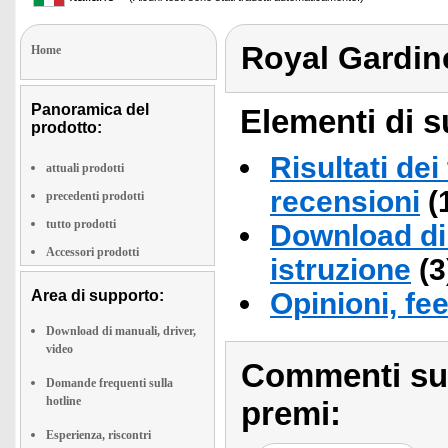
Royal Gardin
Home
Panoramica del
Elementi di s
prodotto:
Risultati dei
attuali prodotti
recensioni
(
precedenti prodotti
tutto prodotti
Download di 
Accessori prodotti
istruzione
(3
Area di supporto:
Opinioni, fe
Download di manuali, driver,
video
Commenti sull
Domande frequenti sulla
hotline
premi:
Esperienza, riscontri