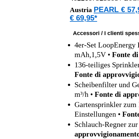
PEARL € 57,
Austria
€ 69,95*
Accessori / I clienti sp
4er-Set LoopEnergy 
mAh,1,5V •
Fonte d
136-teiliges Sprinkl
Fonte di approvvig
Scheibenfilter und 
m³/h •
Fonte di app
Gartensprinkler zum
Einstellungen •
Font
Schlauch-Regner zur 
approvvigionament