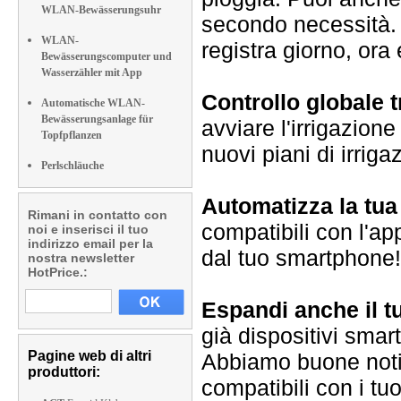
WLAN-Bewässerungsuhr
secondo necessità. E
WLAN-
registra giorno, ora 
Bewässerungscomputer und
Wasserzähler mit App
Controllo globale 
Automatische WLAN-
Bewässerungsanlage für
avviare l'irrigazio
Topfpflanzen
nuovi piani di irriga
Perlschläuche
Automatizza la tu
Rimani in contatto con
compatibili con l'ap
noi e inserisci il tuo
indirizzo email per la
dal tuo smartphone! E
nostra newsletter
HotPrice.:
Espandi anche il t
già dispositivi smar
Pagine web di altri
Abbiamo buone notiz
produttori:
compatibili con i tu