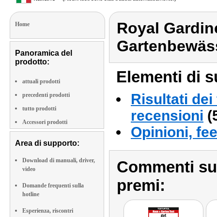
Royal Gardin
Home
Gartenbewäs
Panoramica del
prodotto:
Elementi di s
attuali prodotti
Risultati dei
precedenti prodotti
tutto prodotti
recensioni
(
Accessori prodotti
Opinioni, fe
Area di supporto:
Download di manuali, driver,
Commenti sull
video
premi:
Domande frequenti sulla
hotline
Esperienza, riscontri