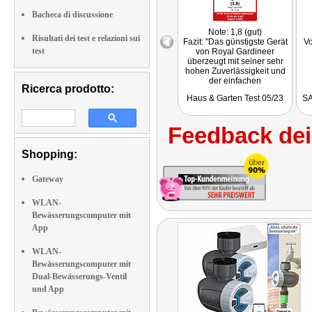
Bacheca di discussione
Note: 1,8 (gut)
Risultati dei test e relazioni sui
Fazit: "Das günstigste Gerät
Vo
test
von Royal Gardineer
überzeugt mit seiner sehr
hohen Zuverlässigkeit und
der einfachen
Ricerca prodotto:
Programmierung über die
Haus & Garten Test 05/23
SA
Elesion-App."
Getestet wurde ZX-7378
Feedback dei 
Shopping:
Gateway
WLAN-
Bewässerungscomputer mit
App
WLAN-
Bewässerungscomputer mit
Dual-Bewässerungs-Ventil
und App