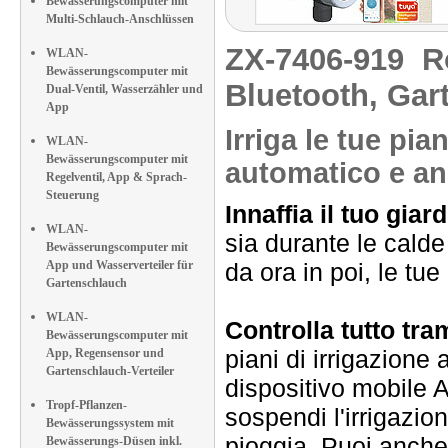
Bewässerungscomputer mit
Multi-Schlauch-Anschlüssen
ZX-7406-919
R
WLAN-
Bewässerungscomputer mit
Bluetooth, Ga
Dual-Ventil, Wasserzähler und
App
Irriga le tue p
WLAN-
Bewässerungscomputer mit
automatico e an
Regelventil, App & Sprach-
Steuerung
Innaffia il tuo gi
WLAN-
sia durante le calde
Bewässerungscomputer mit
App und Wasserverteiler für
da ora in poi, le tu
Gartenschlauch
WLAN-
Controlla tutto tr
Bewässerungscomputer mit
piani di irrigazione 
App, Regensensor und
Gartenschlauch-Verteiler
dispositivo mobile A
Tropf-Pflanzen-
sospendi l'irrigazio
Bewässerungssystem mit
pioggia. Puoi anche
Bewässerungs-Düsen inkl.