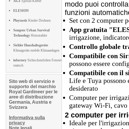
AGT
Epoxid Kleber
modo puoi controllar
funzioni automatich
ELESION
Set con 2 computer p
Playtastic
Kinder Drohnen
App gratuita "ELES
Semptec Urban Survival
Technology
Heizstrahler
irrigazione, indicator
Controllo globale t
Sichler Haushaltsgeräte
Klimageräte mobile Klimaanlagen
Compatibile con Sir
infactory
Sichtschutzfolien Fenster
possono essere config
statisch
Compatibile con il 
Life e Tuya possono 
Sito web di servizio e
supporto del marchio
desiderato
Royal Gardineer per le
Computer per irrigaz
aree di distribuzione
Germania, Austria e
gateway Wi-Fi, cavo 
Svizzera
2 computer per irr
Informativa sulla
Ideale per l'irrigazi
privacy
Note legali