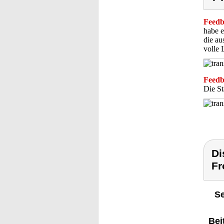
Feedba
habe e
die au
volle 
Feedba
Die St
Di
Fr
Se
Bei