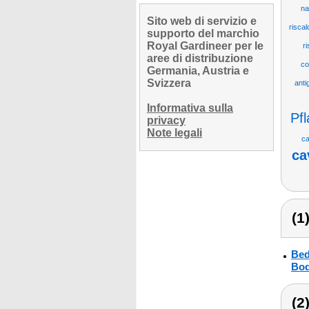
na
Sito web di servizio e
riscal
supporto del marchio
Royal Gardineer per le
ri
aree di distribuzione
co
Germania, Austria e
Svizzera
anti
Informativa sulla
Pf
privacy
Note legali
ca
ca
(1
Bed
Bod
(2