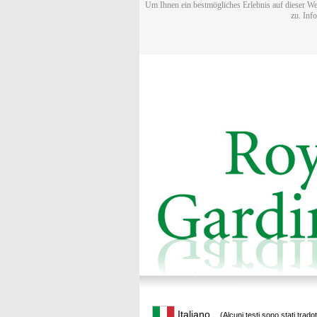
Um Ihnen ein bestmögliches Erlebnis auf dieser We
zu. Inf
Italiano
(Alcuni testi sono stati trado