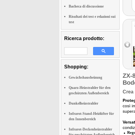
Bacheca di discussione
Risultati dei test e relazioni sui
test
Ricerca prodotto:
Shopping:
ZX-
Gewächshausheizung
Bod
Quarz-Heizstrahler für den
Crea 
geschützten Außenbereich
Proteg
Dunkelheizstrahler
così i
supera
Infrarot-Stand-Heizlüfter für
den Innenbereich
Versat
condizi
Infrarot-Deckenheizstrahler
Rego
für geschützten Außenbereich