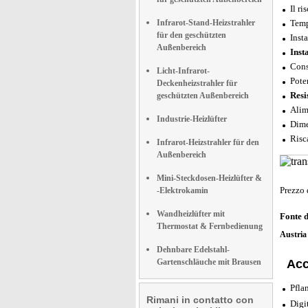
Il ri
Infrarot-Stand-Heizstrahler
Temp
für den geschützten
Inst
Außenbereich
Inst
Cons
Licht-Infrarot-
Pote
Deckenheizstrahler für
Resi
geschützten Außenbereich
Alim
Industrie-Heizlüfter
Dime
Risc
Infrarot-Heizstrahler für den
Außenbereich
Mini-Steckdosen-Heizlüfter &
Prezzo 
-Elektrokamin
Wandheizlüfter mit
Fonte 
Thermostat & Fernbedienung
Austri
Dehnbare Edelstahl-
Gartenschläuche mit Brausen
Acc
Pfla
Rimani in contatto con
Digi