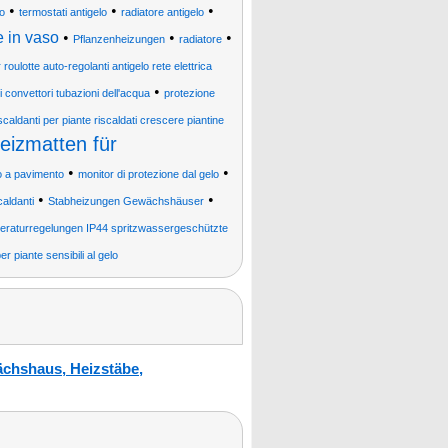
•
•
•
lo
termostati antigelo
radiatore antigelo
e in vaso
•
•
•
Pflanzenheizungen
radiatore
 roulotte auto-regolanti antigelo rete elettrica
•
convettori tubazioni dell'acqua
protezione
iscaldanti per piante riscaldati crescere piantine
eizmatten für
•
•
o a pavimento
monitor di protezione dal gelo
•
•
caldanti
Stabheizungen Gewächshäuser
eraturregelungen IP44 spritzwassergeschützte
r piante sensibili al gelo
ächshaus, Heizstäbe,