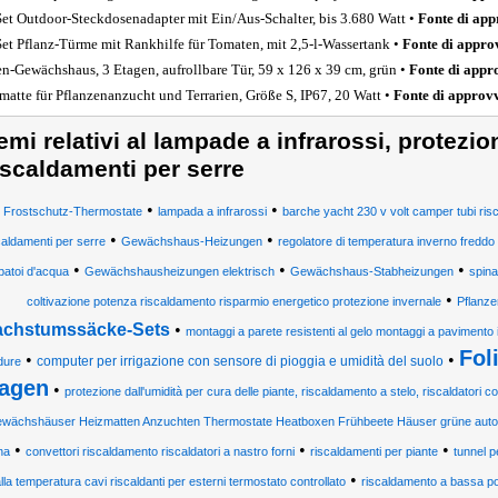
Set Outdoor-Steckdosenadapter mit Ein/Aus-Schalter, bis 3.680 Watt •
Fonte di ap
Set Pflanz-Türme mit Rankhilfe für Tomaten, mit 2,5-l-Wassertank •
Fonte di appr
en-Gewächshaus, 3 Etagen, aufrollbare Tür, 59 x 126 x 39 cm, grün •
Fonte di app
matte für Pflanzenanzucht und Terrarien, Größe S, IP67, 20 Watt •
Fonte di approv
emi relativi al lampade a infrarossi, protezion
iscaldamenti per serre
•
•
Frostschutz-Thermostate
lampada a infrarossi
barche yacht 230 v volt camper tubi risc
•
•
caldamenti per serre
Gewächshaus-Heizungen
regolatore di temperatura inverno fredd
•
•
•
batoi d'acqua
Gewächshausheizungen elektrisch
Gewächshaus-Stabheizungen
spina
•
coltivazione potenza riscaldamento risparmio energetico protezione invernale
Pflanz
chstumssäcke-Sets
•
montaggi a parete resistenti al gelo montaggi a pavimento i
Fol
•
•
computer per irrigazione con sensore di pioggia e umidità del suolo
dure
agen
•
protezione dall'umidità per cura delle piante, riscaldamento a stelo, riscaldatori con
wächshäuser Heizmatten Anzuchten Thermostate Heatboxen Frühbeete Häuser grüne aut
•
•
•
na
convettori riscaldamento riscaldatori a nastro forni
riscaldamenti per piante
tunnel p
•
lla temperatura cavi riscaldanti per esterni termostato controllato
riscaldamento a bassa p