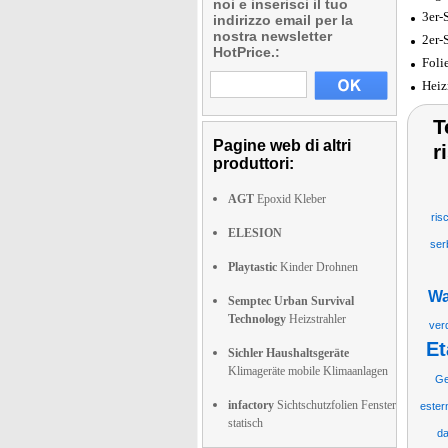
noi e inserisci il tuo
3er-
indirizzo email per la
nostra newsletter
2er-
HotPrice.:
Foli
Heiz
T
Pagine web di altri
r
produttori:
AGT
Epoxid Kleber
ris
ELESION
ser
Playtastic
Kinder Drohnen
Wa
Semptec Urban Survival
Technology
Heizstrahler
ver
Et
Sichler Haushaltsgeräte
Klimageräte mobile Klimaanlagen
Ge
infactory
Sichtschutzfolien Fenster
ester
statisch
da