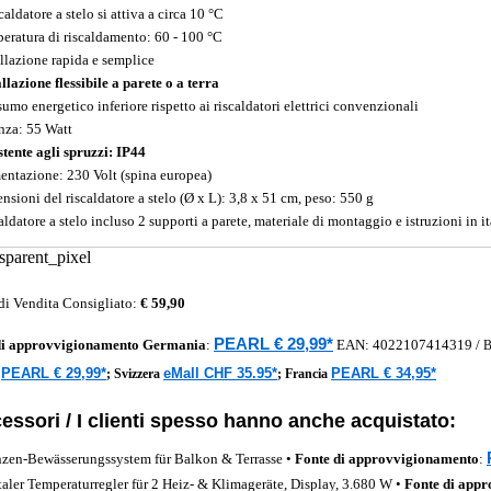
scaldatore a stelo si attiva a circa 10 °C
eratura di riscaldamento: 60 - 100 °C
allazione rapida e semplice
allazione flessibile a parete o a terra
umo energetico inferiore rispetto ai riscaldatori elettrici convenzionali
nza: 55 Watt
stente agli spruzzi: IP44
entazione: 230 Volt (spina europea)
nsioni del riscaldatore a stelo (Ø x L): 3,8 x 51 cm, peso: 550 g
aldatore a stelo incluso 2 supporti a parete, materiale di montaggio e istruzioni in i
di Vendita Consigliato:
€ 59,90
PEARL € 29,99*
di approvvigionamento
Germania
:
EAN:
4022107414319
/
B
PEARL € 29,99*
eMall CHF 35.95*
PEARL € 34,95*
a
;
Svizzera
;
Francia
essori / I clienti spesso hanno anche acquistato:
nzen-Bewässerungssystem für Balkon & Terrasse •
Fonte di approvvigionamento
:
taler Temperaturregler für 2 Heiz- & Klimageräte, Display, 3.680 W •
Fonte di app