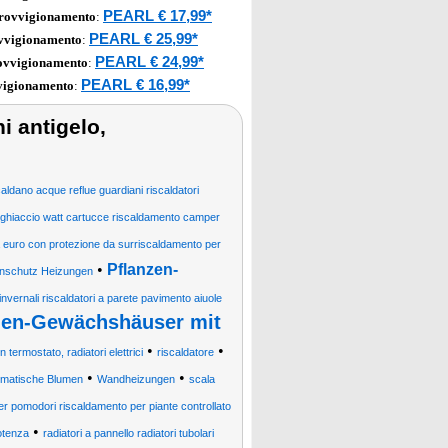
PEARL € 17,99*
provvigionamento
:
PEARL € 25,99*
ovvigionamento
:
PEARL € 24,99*
rovvigionamento
:
PEARL € 16,99*
vigionamento
:
i antigelo,
aldano acque reflue guardiani riscaldatori
o ghiaccio watt cartucce riscaldamento camper
 euro con protezione da surriscaldamento per
•
Pflanzen-
enschutz Heizungen
nvernali riscaldatori a parete pavimento aiuole
ien-Gewächshäuser mit
•
•
 termostato, radiatori elettrici
riscaldatore
•
•
omatische Blumen
Wandheizungen
scala
er pomodori riscaldamento per piante controllato
•
otenza
radiatori a pannello radiatori tubolari