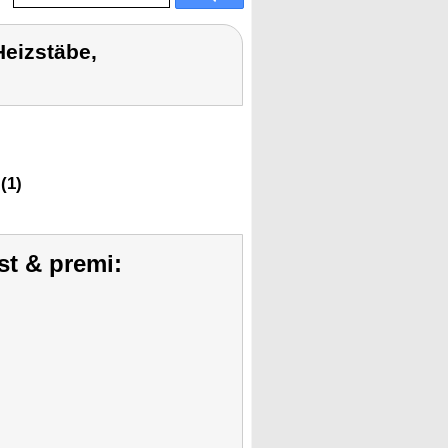
eizstäbe,
(1)
st & premi: