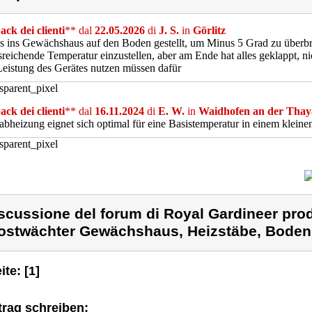
ck dei clienti
** dal
22.05.2026
di
J. S.
in
Görlitz
s ins Gewächshaus auf den Boden gestellt, um Minus 5 Grad zu überbr
sreichende Temperatur einzustellen, aber am Ende hat alles geklappt, nic
Leistung des Gerätes nutzen müssen dafür
ck dei clienti
** dal
16.11.2024
di
E. W.
in
Waidhofen an der Thay
abheizung eignet sich optimal für eine Basistemperatur in einem klei
scussione del forum di Royal Gardineer pro
ostwächter Gewächshaus, Heizstäbe, Boden
ite: [1]
trag schreiben: