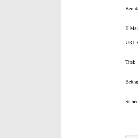
Benut
E-Mai
URL z
Titel:
Beitra
Sicher