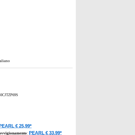
taliano
0CJTZP69S
PEARL € 25,99*
PEARL € 33,99*
rovvigionamento
: