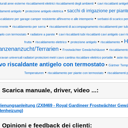
•
turali aree esterne riscaldamenti elettrici riscaldamenti degli ambienti
cavi riscaldanti antige
•
•
sacchi di irrigazione per piant
damenti antigelo
protezione antigelo elettrica
•
scaldatore per garage camper resistente all'inverno e alle intemperie
serbatoi di scarico per
•
•
rrente
riscaldamento per serra
riscaldamenti di accompagnamento riscaldamenti per tubi 
•
•
gelo con termostato
radiatore a parete
cavi riscaldanti tubi riscaldanti cavi antigelo cavi r
H
•
•
•
•
frutta
riscaldamento elettrico
protezione antigelo
riscaldamento
lanzenanzucht/Terrarien
•
•
Frostwächter Gewächshäuser
riscaldament
•
ravan universali radiatori protezioni metri cavo cantina riscaldare elettrico portatile
aste ris
vo riscaldante antigelo con termostato
•
Gärtner Temp
•
•
Temperaturen
riscaldamento per piante con termostato
riscaldamenti pe
) Scarica manuale, driver, video ...:
ienungsanleitung (ZX8469 - Royal Gardineer Frostwächter Gew
enheizung)
) Opinioni e feedback dei clienti: