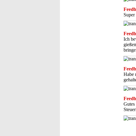
Feedba
Super 
Feedba
Ich b
gießen
bringe
Feedba
Habe m
gehalt
Feedba
Gutes 
Steuer