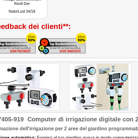
Rest! Der
Bewässerungscomputer ist
NaturLust 34/18
individuell bis zu zwei
Wochen im Voraus
programmierbar."
edback dei clienti**:
7405-919
Computer di irrigazione digitale con 2
azione dell'irrigazione per 2 aree del giardino programmab
zione automatica:
Fornisci al tuo giardino acqua in modo computerizza