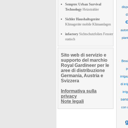
Semptec Urban Survival
disp
Technology
Heizstrahler
d
Sichler Haushaltsgeräte
Klimageräte mobile Klimaanlagen
autom
infactory
Sichtschutzfolien Fenster
pian
statisch
Sito web di servizio e
supporto del marchio
Bew
Royal Gardineer per le
p
aree di distribuzione
Germania, Austria e
irriga
Svizzera
di ir
Informativa sulla
irr
privacy
sens
Note legali
con 
g