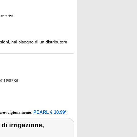
 rotativi
sioni, hai bisogno di un distributore
01LP9IPK6
PEARL € 10,99*
pprovvigionamento
:
 di irrigazione,