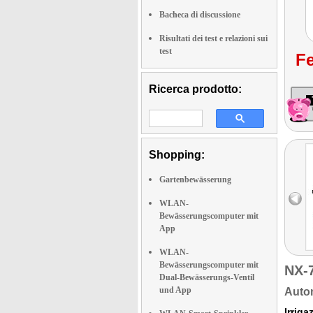
Bacheca di discussione
Risultati dei test e relazioni sui
test
Fe
Ricerca prodotto:
Shopping:
Gartenbewässerung
WLAN-
Bewässerungscomputer mit
App
WLAN-
Bewässerungscomputer mit
NX-
Dual-Bewässerungs-Ventil
und App
Autom
Irriga