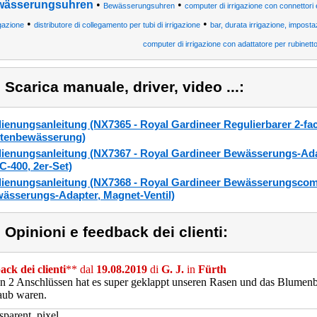
wässerungsuhren
•
•
Bewässerungsuhren
computer di irrigazione con connettori e
•
•
igazione
distributore di collegamento per tubi di irrigazione
bar, durata irrigazione, imposta
computer di irrigazione con adattatore per rubinett
) Scarica manuale, driver, video ...:
ienungsanleitung (NX7365 - Royal Gardineer Regulierbarer 2-fac
tenbewässerung)
ienungsanleitung (NX7367 - Royal Gardineer Bewässerungs-Adapt
-400, 2er-Set)
ienungsanleitung (NX7368 - Royal Gardineer Bewässerungscom
ässerungs-Adapter, Magnet-Ventil)
) Opinioni e feedback dei clienti:
ck dei clienti
** dal
19.08.2019
di
G. J.
in
Fürth
n 2 Anschlüssen hat es super geklappt unseren Rasen und das Blumen
aub waren.