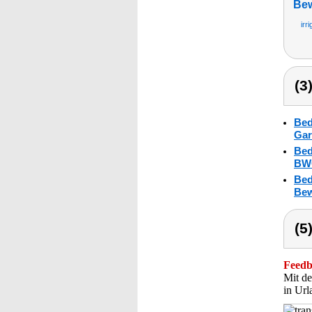
Be
irr
(3
Bed
Gar
Bed
BWC
Bed
Bew
(5
Feedba
Mit de
in Url