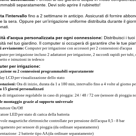
mmabili separatamente. Devi solo aprire il rubinetto!
a l'intervallo
fino a 2 settimane in anticipo. Assicurati di fornire abbo
e la sera. Oppure per un'irrigazione uniforme distribuita durante il giorn
onati.
ità d'acqua personalizzata per ogni connessione:
Distribuisci i tuoi
ità nel tuo giardino. Il computer si occuperà di garantire che le tue pi
di avviamento:
Computer per irrigazione con accessori per 2 connessioni d'acqua
ter per irrigazione incluso 2 adattatori per irrigazione, 2 raccordi rapidi per tubi, 
netto e istruzioni in tedesco
ter per irrigazione:
gazione su 2
connessioni programmabili
separatamente
lay LCD per visualizzazione dello stato
stazioni:
Ora di inizio, durata da 1 a 180 min, intervallo fino a 4 volte al giorno p
 a 15 giorni personalizzati
a di irrigazione regolabile in caso di pioggia: 24 / 48 / 72 ore (sensore di pioggia n
le montaggio grazie al supporto universale
rruttore On/Off
catore LED per stato di carica della batteria
lvole magnetiche elettroniche controllate per pressione dell'acqua 0,5 - 8 bar
egamento per
sensore di pioggia (da ordinare separatamente)
entazione: 2 batterie tipo AA (da ordinare separatamente)