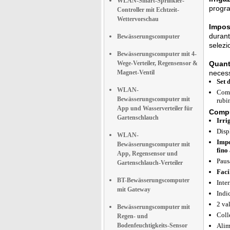
WLAN-Smart-Sprinkler-
progra
Controller mit Echtzeit-
Wettervorschau
Impost
durant
Bewässerungscomputer
selezi
Bewässerungscomputer mit 4-
Wege-Verteiler, Regensensor &
Quant
Magnet-Ventil
necess
Set 
WLAN-
Compu
Bewässerungscomputer mit
rubi
App und Wasserverteiler für
Compu
Gartenschlauch
Irri
Disp
WLAN-
Impo
Bewässerungscomputer mit
fino
App, Regensensor und
Paus
Gartenschlauch-Verteiler
Faci
BT-Bewässerungscomputer
Inte
mit Gateway
Indi
2 va
Bewässerungscomputer mit
Coll
Regen- und
Bodenfeuchtigkeits-Sensor
Alim