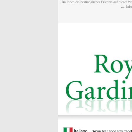
Um Ihnen ein bestmögliches Erlebnis auf dieser We
zu. Inf
Italiano
(Alcuni testi sono stati trado