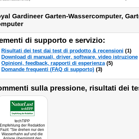
yal Gardineer Garten-Wassercomputer, Ga
mputer
ementi di supporto e servizio:
Risultati dei test dai test di prodotto & recensioni
(1)
Download di manuali, driver, software, video istruzione
Opinioni, feedback, rapporti di esperienza
(5)
Domande frequenti (FAQ di supporto)
(3)
mmenti sulla pressione, risultati dei te
techTIPP
Empfehlung der Redaktion
Fazit: "Sie drehen nur den
Wasserhahn auf und die
Anlage übernimmt den