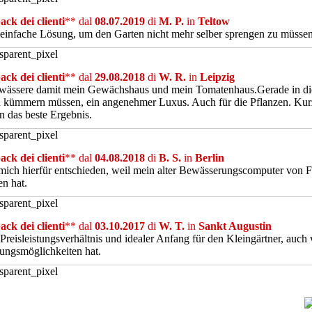
ck dei clienti
** dal
08.07.2019
di
M. P.
in
Teltow
einfache Lösung, um den Garten nicht mehr selber sprengen zu müssen, 
ck dei clienti
** dal
29.08.2018
di
W. R.
in
Leipzig
ewässere damit mein Gewächshaus und mein Tomatenhaus.Gerade in di
 kümmern müssen, ein angenehmer Luxus. Auch für die Pflanzen. Kur
n das beste Ergebnis.
ck dei clienti
** dal
04.08.2018
di
B. S.
in
Berlin
ich hierfür entschieden, weil mein alter Bewässerungscomputer von F
en hat.
ck dei clienti
** dal
03.10.2017
di
W. T.
in
Sankt Augustin
Preisleistungsverhältnis und idealer Anfang für den Kleingärtner, auch 
ungsmöglichkeiten hat.