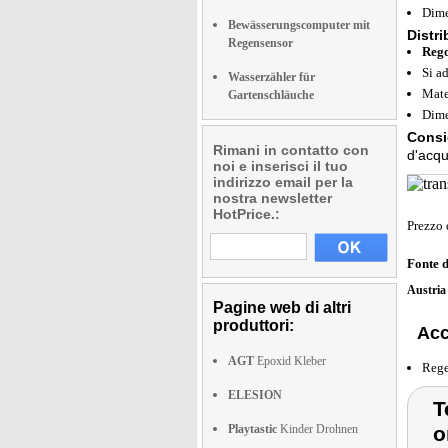
Dime
Bewässerungscomputer mit
Distri
Regensensor
Rego
Si ad
Wasserzähler für
Mater
Gartenschläuche
Dime
Consi
Rimani in contatto con
d'acqu
noi e inserisci il tuo
indirizzo email per la
nostra newsletter
HotPrice.:
Prezzo 
Fonte 
Austri
Pagine web di altri
produttori:
Acc
AGT
Epoxid Kleber
Rege
ELESION
T
Playtastic
Kinder Drohnen
o