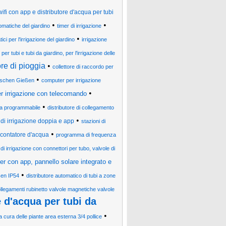
ifi con app e distributore d'acqua per tubi
•
•
tomatiche del giardino
timer di irrigazione
•
ici per l'irrigazione del giardino
irrigazione
er tubi e tubi da giardino, per l'irrigazione delle
re di pioggia
•
collettore di raccordo per
•
ischen Gießen
computer per irrigazione
•
r irrigazione con telecomando
•
ica programmabile
distributore di collegamento
•
 di irrigazione doppia e app
stazioni di
•
 contatore d'acqua
programma di frequenza
i irrigazione con connettori per tubo, valvole di
er con app, pannello solare integrato e
•
ßen IP54
distributore automatico di tubi a zone
collegamenti rubinetto valvole magnetiche valvole
e d'acqua per tubi da
•
a cura delle piante area esterna 3/4 pollice