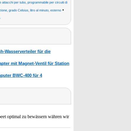
 attacchi per tubo, programmabile per circuiti di
•
zione, grado Celsius, litro al minuto, esterno
o
h-Wasserverteiler für die
er mit Magnet-Ventil für Station
puter BWC-400 für 4
beet optimal zu bewässern währen wir