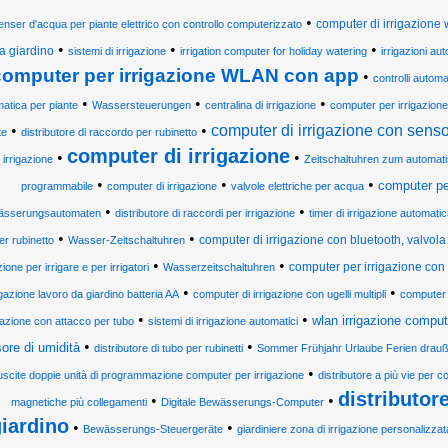
•
computer di irrigazione w
enser d'acqua per piante elettrico con controllo computerizzato
•
•
•
a giardino
sistemi di irrigazione
irrigation computer for holiday watering
irrigazioni au
computer per irrigazione WLAN con app
•
controlli automat
•
•
•
atica per piante
Wassersteuerungen
centralina di irrigazione
computer per irrigazione p
•
•
computer di irrigazione con senso
te
distributore di raccordo per rubinetto
computer di irrigazione
•
•
irrigazione
Zeitschaltuhren zum automat
•
•
•
computer pe
programmabile
computer di irrigazione
valvole elettriche per acqua
•
•
ässerungsautomaten
distributore di raccordi per irrigazione
timer di irrigazione automat
•
•
computer di irrigazione con bluetooth, valvola
er rubinetto
Wasser-Zeitschaltuhren
•
•
computer per irrigazione con
zione per irrigare e per irrigatori
Wasserzeitschaltuhren
•
•
rigazione lavoro da giardino batteria AA
computer di irrigazione con ugelli multipli
computer d
•
•
wlan irrigazione comput
igazione con attacco per tubo
sistemi di irrigazione automatici
•
•
ore di umidità
distributore di tubo per rubinetti
Sommer Frühjahr Urlaube Ferien drau
•
uscite doppie unità di programmazione computer per irrigazione
distributore a più vie per 
distributor
•
•
magnetiche più collegamenti
Digitale Bewässerungs-Computer
iardino
•
•
Bewässerungs-Steuergeräte
giardiniere zona di irrigazione personalizzat