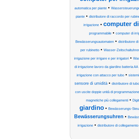
•
automatica per piante
Wassersteuerung
•
piante
distributore di raccordo per rubin
computer di
•
irrigazione
•
programmabile
computer di irr
•
Bewässerungsautomaten
distributore di
•
per rubinetto
Wasser-Zeitschaltuhre
•
irrigazione per irrigare e per irrigatori
Was
di irrigazione lavoro da giardino batteria AA
•
irrigazione con attacco per tubo
sistemi
•
sensore di umidità
distributore di tubo
con uscite doppie unità di programmazione
•
magnetiche più collegamenti
Dig
giardino
•
Bewässerungs-Steu
Bewässerungsuhren
•
Bewäss
•
irrigazione
distributore di collegamento 