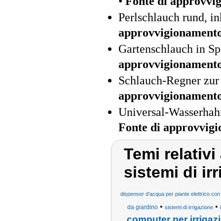
•
Fonte di approvvi
Perlschlauch rund, i
approvvigionament
Gartenschlauch in Sp
approvvigionament
Schlauch-Regner zur 
approvvigionament
Universal-Wasserhah
Fonte di approvvig
Temi relativi
sistemi di ir
dispenser d'acqua per piante elettrico con
•
•
da giardino
sistemi di irrigazione
computer per irriga