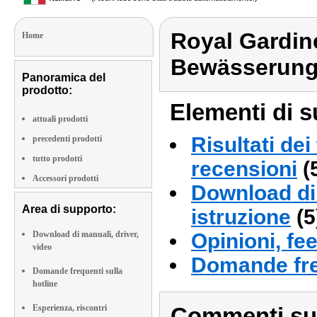
Royal Gardin
Home
Bewässerung
Panoramica del
prodotto:
Elementi di s
attuali prodotti
Risultati dei
precedenti prodotti
tutto prodotti
recensioni
(
Accessori prodotti
Download di 
Area di supporto:
istruzione
(5
Download di manuali, driver,
Opinioni, fe
video
Domande fre
Domande frequenti sulla
hotline
Esperienza, riscontri
Commenti sull