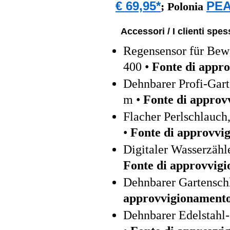
€ 69,95*
PEA
;
Polonia
Accessori / I clienti sp
Regensensor für B
400 •
Fonte di appr
Dehnbarer Profi-Gar
m •
Fonte di approv
Flacher Perlschlauch
•
Fonte di approvvi
Digitaler Wasserzähl
Fonte di approvvig
Dehnbarer Gartensch
approvvigionament
Dehnbarer Edelstahl-