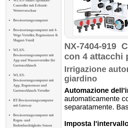
WLAN-Smart-Sprinkler-
Controller mit Echtzeit-
Wettervorschau
Bewässerungscomputer
Bewässerungscomputer mit 4-
Wege-Verteiler, Regensensor &
Magnet-Ventil
NX-7404-919
C
WLAN-
con 4 attacchi 
Bewässerungscomputer mit
App und Wasserverteiler für
Gartenschlauch
Irrigazione aut
WLAN-
giardino
Bewässerungscomputer mit
App, Regensensor und
Automazione dell'i
Gartenschlauch-Verteiler
automaticamente con
BT-Bewässerungscomputer
separatamente. Basta
mit Gateway
Bewässerungscomputer mit
Regen- und
Imposta l'intervall
Bodenfeuchtigkeits-Sensor