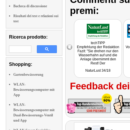
Bacheca di discussione
premi:
Risultati dei test e relazioni sui
test
Ricerca prodotto:
techTIPP
Empfehlung der Redaktion
Vo
Fazit: "Sie drehen nur den
Wasserhahn auf und die
Anlage übernimmt den
Rest! Der
Shopping:
Bewässerungscomputer ist
NaturLust 34/18
individuell bis zu zwei
Gartenbewässerung
Wochen im Voraus
programmierbar."
Feedback dei 
Getestet wurde NX-7405.
WLAN-
Bewässerungscomputer mit
App
WLAN-
Bewässerungscomputer mit
Dual-Bewässerungs-Ventil
und App