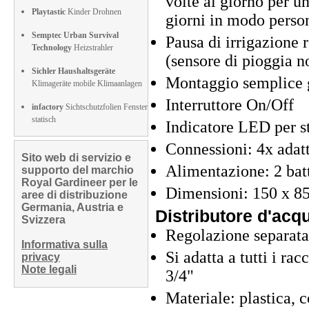
volte al giorno per u
Playtastic
Kinder Drohnen
giorni in modo perso
Semptec Urban Survival
Pausa di irrigazione r
Technology
Heizstrahler
(sensore di pioggia n
Sichler Haushaltsgeräte
Montaggio semplice g
Klimageräte mobile Klimaanlagen
Interruttore On/Off
infactory
Sichtschutzfolien Fenster
statisch
Indicatore LED per st
Connessioni: 4x adatta
Sito web di servizio e
Alimentazione: 2 bat
supporto del marchio
Royal Gardineer per le
Dimensioni: 150 x 85
aree di distribuzione
Germania, Austria e
Distributore d'acqu
Svizzera
Regolazione separata 
Informativa sulla
Si adatta a tutti i rac
privacy
Note legali
3/4"
Materiale: plastica, c