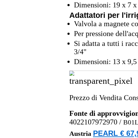
Dimensioni: 19 x 7 x
Adattatori per l'irr
Valvola a magnete co
Per pressione dell'acq
Si adatta a tutti i rac
3/4"
Dimensioni: 13 x 9,5
Prezzo di Vendita Cons
Fonte di approvvigi
4022107972970
/
B01L
PEARL € 67,
Austria