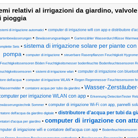
emi relativi al irrigazioni da giardino, valvol
i pioggia
•
computer di irrigazione wifi con app e distributore d'a
istemi di irrigazione automatici
•
•
artenbewässerungen
Bewässerungsanlagen
Gartenzähler Wasserdurchflüsse Warmwas
sistema di irrigazione solare per piante con
•
omplette Sets
pompa
•
•
computer di irrigazione
steuerbare Rasenpflanzen Feuchtigkeit Hygrome
Feuchtigkeitssensoren Böden Feuchtigkeitsmesser bodenfeuchte Bodenfeuchtesensoren R
•
•
computer di irrigazione con bluetoot
euchtigkeitssensoren
sistemi di irrigazione wlan
•
•
tore dell'acqua
computer di irrigazione WLAN
Regen Regenmesser Feuchtesensoren feu
Wasser-Zerstäuber
•
•
Wassermelder
contatore acqua per tubo da giardino
computer per irrigazione WLAN con app
•
Erkennung DetectionTester Rel
•
computer di irrigazione Wi-Fi con app, pannelli solar
ewässerungstechnik Sommer
•
distributore d'acqua per tubi da g
tatore dell'acqua da giardino digitale
computer di irrigazione con atta
•
ntatori d'acqua per giardino
•
mputer di irrigazione wifi e contatore dell'acqua con app
Bodenfeuchtesensoren
•
•