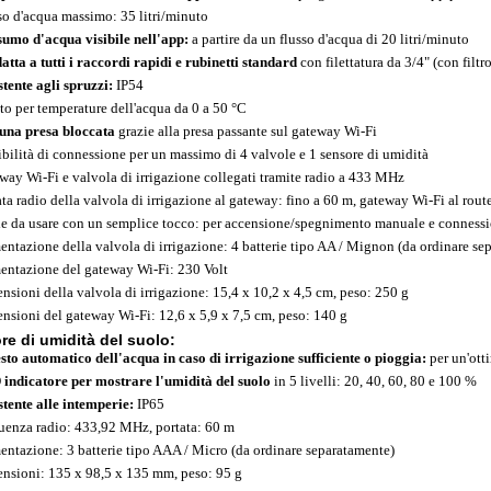
so d'acqua massimo: 35 litri/minuto
umo d'acqua visibile nell'app:
a partire da un flusso d'acqua di 20 litri/minuto
datta a tutti i raccordi rapidi e rubinetti standard
con filettatura da 3/4" (con filtro
stente agli spruzzi:
IP54
to per temperature dell'acqua da 0 a 50 °C
una presa bloccata
grazie alla presa passante sul gateway Wi-Fi
ibilità di connessione per un massimo di 4 valvole e 1 sensore di umidità
way Wi-Fi e valvola di irrigazione collegati tramite radio a 433 MHz
ata radio della valvola di irrigazione al gateway: fino a 60 m, gateway Wi-Fi al rout
le da usare con un semplice tocco: per accensione/spegnimento manuale e conness
entazione della valvola di irrigazione: 4 batterie tipo AA / Mignon (da ordinare se
entazione del gateway Wi-Fi: 230 Volt
nsioni della valvola di irrigazione: 15,4 x 10,2 x 4,5 cm, peso: 250 g
nsioni del gateway Wi-Fi: 12,6 x 5,9 x 7,5 cm, peso: 140 g
re di umidità del suolo:
sto automatico dell'acqua in caso di irrigazione sufficiente o pioggia:
per un'otti
indicatore per mostrare l'umidità del suolo
in 5 livelli: 20, 40, 60, 80 e 100 %
stente alle intemperie:
IP65
uenza radio: 433,92 MHz, portata: 60 m
entazione: 3 batterie tipo AAA / Micro (da ordinare separatamente)
nsioni: 135 x 98,5 x 135 mm, peso: 95 g