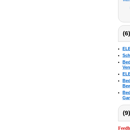
Wass
(6
ELE
Sch
Bed
Ven
ELE
Bed
Bew
Bed
Gar
(9
Feedba