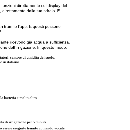
e funzioni direttamente sul display del
 direttamente dalla tua sdraio. E
ri tramite l'app. E questi possono
!
iante ricevono già acqua a sufficienza.
one dell'irrigazione. In questo modo,
tori, sensore di umidità del suolo,
e in italiano
la batteria e molto altro.
ola di irrigazione per 5 minuti
o essere eseguite tramite comando vocale