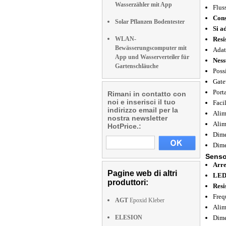
Wasserzähler mit App
Flus
Cons
Solar Pflanzen Bodentester
Si a
WLAN-
Resi
Bewässerungscomputer mit
Adat
App und Wasserverteiler für
Ness
Gartenschläuche
Poss
Gate
Port
Rimani in contatto con
noi e inserisci il tuo
Faci
indirizzo email per la
Alim
nostra newsletter
Alim
HotPrice.:
Dime
Dime
Senso
Arre
Pagine web di altri
LED 
produttori:
Resi
Freq
AGT
Epoxid Kleber
Alim
ELESION
Dime