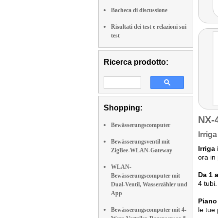
Bacheca di discussione
Risultati dei test e relazioni sui
test
Ricerca prodotto:
Shopping:
NX-
Bewässerungscomputer
Irrig
Bewässerungsventil mit
Irrig
ZigBee-WLAN-Gateway
ora in
WLAN-
Da 1 a
Bewässerungscomputer mit
4 tubi
Dual-Ventil, Wasserzähler und
App
Piano
le tue
Bewässerungscomputer mit 4-