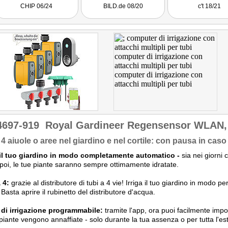
und Arbeit gespart. Darum
CHIP 06/24
BILD.de 08/20
c't 18/21
haben wir auch direkt mehr
Zubehör und Aufsätze
bestellt, um mehr Beete
gießen zu können. Und
einen grünen Schlauch!"
Getestet wurde NX-6476.
4697-919
Royal Gardineer Regensensor WLAN
a 4 aiuole o aree nel giardino e nel cortile: con pausa in caso
a il tuo giardino in modo completamente automatico -
sia nei giorni 
 poi, le tue piante saranno sempre ottimamente idratate.
 4:
grazie al distributore di tubi a 4 vie! Irriga il tuo giardino in modo 
. Basta aprire il rubinetto del distributore d'acqua.
 di irrigazione programmabile:
tramite l'app, ora puoi facilmente im
 piante vengono annaffiate - solo durante la tua assenza o per tutta l'es