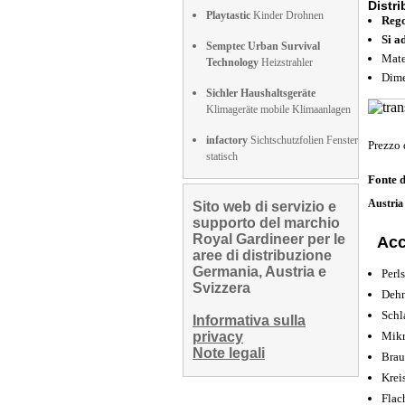
Distri
Playtastic
Kinder Drohnen
Rego
Si a
Semptec Urban Survival
Mater
Technology
Heizstrahler
Dime
Sichler Haushaltsgeräte
Klimageräte mobile Klimaanlagen
infactory
Sichtschutzfolien Fenster
Prezzo 
statisch
Fonte 
Austri
Sito web di servizio e
supporto del marchio
Royal Gardineer per le
Acc
aree di distribuzione
Germania, Austria e
Perl
Svizzera
Dehn
Schl
Informativa sulla
privacy
Mikr
Note legali
Brau
Krei
Flac