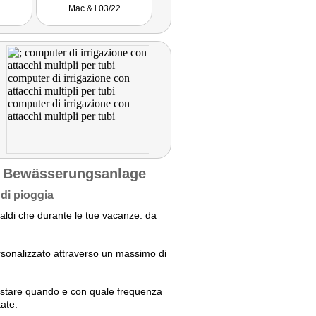
Mac & i 03/22
Wohnen&Garten 07/21
Hand
, Bewässerungsanlage
 di pioggia
caldi che durante le tue vacanze: da
personalizzato attraverso un massimo di
postare quando e con quale frequenza
tate.