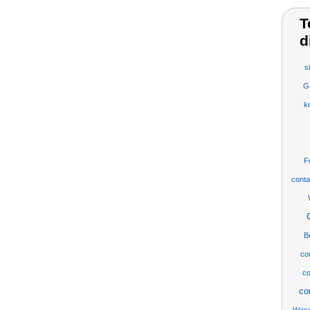
T
d
s
G
k
F
conta
B
con
co
co