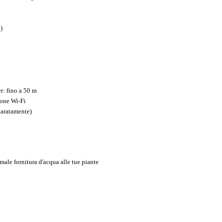
)
er: fino a 50 m
ione Wi-Fi
paratamente)
male fornitura d'acqua alle tue piante