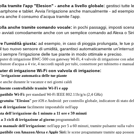
lla tramite l'app "Elesion" - anche a livello globale:
gestisci tutte l
artphone e tablet. Avvia l'irrigazione anche manualmente - ad esempio,
ra anche il consumo d'acqua tramite l'app.
olla anche tramite comando vocale:
in pochi passaggi, imposti scena
 avviati comodamente anche con un semplice comando ad Alexa o Siri
e l'umidità giusta:
ad esempio, in caso di pioggia prolungata, le tue p
il tuo nuovo sensore di umidità, garantisci automaticamente un'interruzi
ci sempre l'irrigazione delle tue piante in modo ottimale e preciso.
uter di irrigazione BWC-500 con gateway Wi-Fi, 4 valvole di irrigazione con adatta
ibutore d'acqua a 4 vie, 4 raccordi rapidi per tubi, connettore per rubinetto e manual
er di irrigazione Wi-Fi con valvola di irrigazione:
l'irrigazione automatica delle tue piante
le anche durante le vacanze e nei giorni caldi
lmente controllabile tramite Wi-Fi e app
atibile Wi-Fi:
per standard Wi-Fi IEEE 802.11b/g/n (2,4 GHz)
gratuita "Elesion"
per iOS e Android: per controllo globale, indicatore di stato del
o di irrigazione
facilmente impostabile nell'app
ta dell'irrigazione da 1 minuto a 11 ore e 59 minuti
 a 3 cicli di irrigazione al giorno
programmabili
o manuale dell'irrigazione:
nell'app per 5 a 60 minuti, tramite pulsante sulla valv
atibile con Amazon Alexa e Apple Siri:
le scene programmate tramite app posson