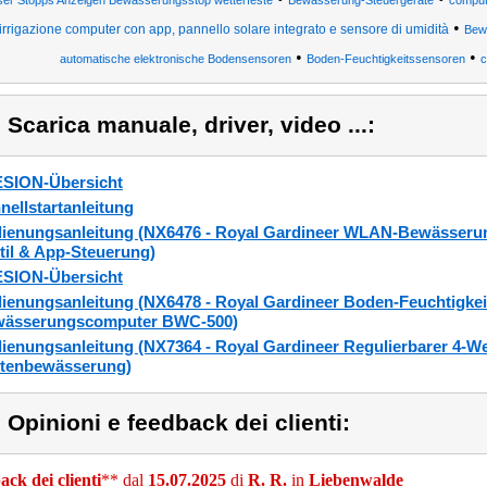
er Stopps Anzeigen Bewässerungsstop wetterfeste
Bewässerung-Steuergeräte
compute
•
irrigazione computer con app, pannello solare integrato e sensore di umidità
Bew
•
•
automatische elektronische Bodensensoren
Boden-Feuchtigkeitssensoren
c
) Scarica manuale, driver, video ...:
SION-Übersicht
nellstartanleitung
ienungsanleitung (NX6476 - Royal Gardineer WLAN-Bewässeru
til & App-Steuerung)
SION-Übersicht
ienungsanleitung (NX6478 - Royal Gardineer Boden-Feuchtigkei
ässerungscomputer BWC-500)
ienungsanleitung (NX7364 - Royal Gardineer Regulierbarer 4-Weg
tenbewässerung)
) Opinioni e feedback dei clienti:
ck dei clienti
** dal
15.07.2025
di
R. R.
in
Liebenwalde