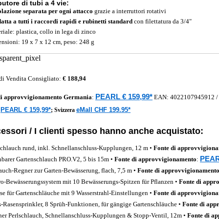
butore di tubi a 4 vie:
lazione separata per ogni attacco
grazie a interruttori rotativi
datta a tutti i raccordi rapidi e rubinetti standard
con filettatura da 3/4"
iale: plastica, collo in lega di zinco
nsioni: 19 x 7 x 12 cm, peso: 248 g
di Vendita Consigliato:
€ 188,94
PEARL € 159,99*
di approvvigionamento
Germania
:
EAN:
4022107945912
PEARL € 159,99*
eMall CHF 199.95*
a
;
Svizzera
essori / I clienti spesso hanno anche acquistato:
schlauch rund, inkl. Schnellanschluss-Kupplungen, 12 m •
Fonte di approvvigion
PEARL
barer Gartenschlauch PRO.V2, 5 bis 15m •
Fonte di approvvigionamento
:
auch-Regner zur Garten-Bewässerung, flach, 7,5 m •
Fonte di approvvigionament
o-Bewässerungssystem mit 10 Bewässerungs-Spitzen für Pflanzen •
Fonte di appr
se für Gartenschläuche mit 9 Wasserstrahl-Einstellungen •
Fonte di approvvigion
s-Rasensprinkler, 8 Sprüh-Funktionen, für gängige Gartenschläuche •
Fonte di app
her Perlschlauch, Schnellanschluss-Kupplungen & Stopp-Ventil, 12m •
Fonte di a