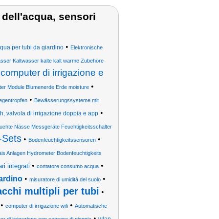
e dell'acqua, sensori
•
cqua per tubi da giardino
Elektronische
ser Kaltwasser kalte kalt warme Zubehöre
 computer di irrigazione e
•
ter Module Blumenerde Erde moisture
•
egentropfen
Bewässerungssysteme mit
•
h, valvola di irrigazione doppia e app
chte Nässe Messgeräte Feuchtigkeitsschalter
-Sets
•
•
Bodenfeuchtigkeitssensoren
ais Anlagen Hydrometer Bodenfeuchtigkeits
•
•
i integrati
contatore consumo acqua
iardino
•
•
misuratore di umidità del suolo
cchi multipli per tubi
•
•
•
computer di irrigazione wifi
Automatische
•