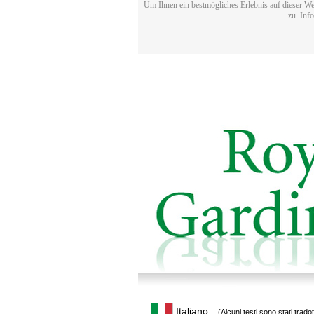
Um Ihnen ein bestmögliches Erlebnis auf dieser We
zu. Inf
Italiano
(Alcuni testi sono stati trado