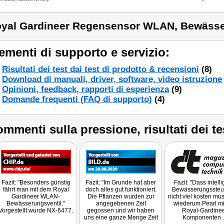
yal Gardineer Regensensor WLAN, Bewäss
ementi di supporto e servizio:
Risultati dei test dai test di prodotto & recensioni
(8)
Download di manuali, driver, software, video istruzione
Opinioni, feedback, rapporti di esperienza
(9)
Domande frequenti (FAQ di supporto)
(4)
mmenti sulla pressione, risultati dei te
Fazit: "Besonders günstig
Fazit: "Im Grunde hat aber
Fazit: "Dass intell
fährt man mit dem Royal
doch alles gut funktioniert.
Bewässerungssteu
Gardineer WLAN-
Die Pflanzen wurden zur
nicht viel kosten mus
Bewässerungsventil."
angegebenen Zeit
wiederum Pearl mi
Vorgestellt wurde NX-6477.
gegossen und wir haben
Royal-Gardinee
uns eine ganze Menge Zeit
Komponenten ..