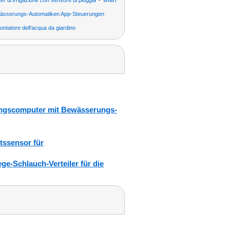
wlan
r di irrigazione con sensore di pioggia
ässerungs-Automatiken App-Steuerungen
ontatore dell'acqua da giardino
ngscomputer mit Bewässerungs-
tssensor für
e-Schlauch-Verteiler für die