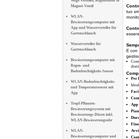
Wege-Verteiler, Regensensor &
Contro
Magnet-Ventil
tuo sm
WLAN-
monito
Bewässerungscomputer mit
App und Wasserverteiler für
Contr
Gartenschlauch
essere
Wasserverteiler für
Sempr
Gartenschlauch
E con 
gestis
Bewässerungscomputer mit
Comp
Regen- und
distr
Bodenfeuchtigkeits-Sensor
Comput
Per 
WLAN-Bodenfeuchtigkeits-
Idea
und Temperatursensor mit
Faci
App
Comp
Tropf-Pflanzen-
App 
Bewässerungssystem mit
Pian
Bewässerungs-Düsen inkl.
Dura
WLAN-Bewässerungsuhr
Fino
Avvi
WLAN-
Bewässerungscomputer und
Comp