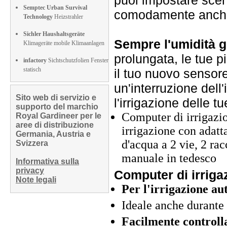
puoi impostare scena
Semptec Urban Survival
comodamente anche 
Technology
Heizstrahler
Sichler Haushaltsgeräte
Sempre l'umidità g
Klimageräte mobile Klimaanlagen
prolungata, le tue p
infactory
Sichtschutzfolien Fenster
statisch
il tuo nuovo sensor
un'interruzione dell
Sito web di servizio e
l'irrigazione delle 
supporto del marchio
Computer di irrigaz
Royal Gardineer per le
aree di distribuzione
irrigazione con adatta
Germania, Austria e
d'acqua a 2 vie, 2 rac
Svizzera
manuale in tedesco
Informativa sulla
privacy
Computer di irrigaz
Note legali
Per l'irrigazione au
Ideale anche durante 
Facilmente controll