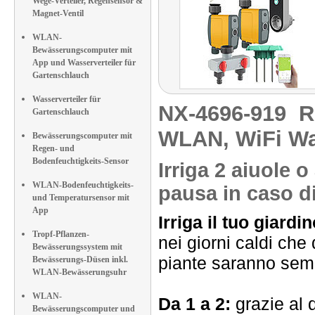
Wege-Verteiler, Regensensor &
Magnet-Ventil
WLAN-
Bewässerungscomputer mit
App und Wasserverteiler für
Gartenschlauch
Wasserverteiler für
NX-4696-919
R
Gartenschlauch
WLAN, WiFi W
Bewässerungscomputer mit
Regen- und
Bodenfeuchtigkeits-Sensor
Irriga 2 aiuole o
WLAN-Bodenfeuchtigkeits-
pausa in caso d
und Temperatursensor mit
App
Irriga il tuo giar
Tropf-Pflanzen-
nei giorni caldi che
Bewässerungssystem mit
piante saranno semp
Bewässerungs-Düsen inkl.
WLAN-Bewässerungsuhr
WLAN-
Da 1 a 2:
grazie al d
Bewässerungscomputer und