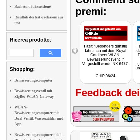
Bacheca di discussione
premi:
Risultati dei test e relazioni sui
test
Ricerca prodotto:
Fazit: "Besonders günstig
Fa
fährt man mit dem Royal
do
Gardineer WLAN-
D
Bewässerungsventil."
Vorgestellt wurde NX-6477.
g
un
Shopping:
un
CHIP 06/24
ha
Bewässerungscomputer
Feedback dei 
Bewässerungsventil mit
e
ZigBee-WLAN-Gateway
G
WLAN-
Bewässerungscomputer mit
Dual-Ventil, Wasserzähler und
App
Bewässerungscomputer mit 4-