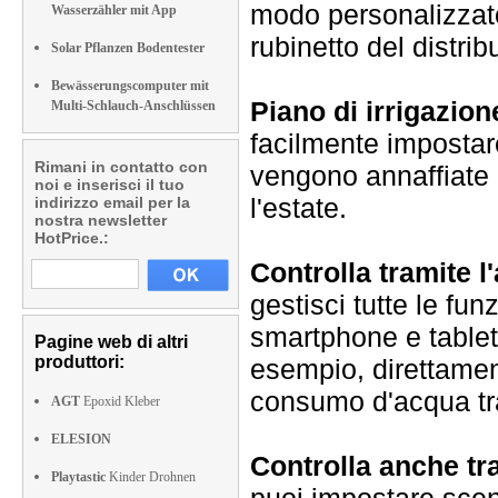
modo personalizzato
Wasserzähler mit App
rubinetto del distri
Solar Pflanzen Bodentester
Bewässerungscomputer mit
Piano di irrigazio
Multi-Schlauch-Anschlüssen
facilmente impostar
Rimani in contatto con
vengono annaffiate -
noi e inserisci il tuo
l'estate.
indirizzo email per la
nostra newsletter
HotPrice.:
Controlla tramite l
gestisci tutte le fun
smartphone e tablet
Pagine web di altri
produttori:
esempio, direttamen
consumo d'acqua tra
AGT
Epoxid Kleber
ELESION
Controlla anche t
Playtastic
Kinder Drohnen