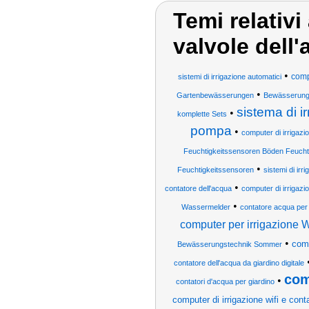
Temi relativi
valvole dell'
•
comp
sistemi di irrigazione automatici
•
Gartenbewässerungen
Bewässerung
sistema di i
•
komplette Sets
pompa
•
computer di irrigazi
Feuchtigkeitssensoren Böden Feuch
•
Feuchtigkeitssensoren
sistemi di irr
•
contatore dell'acqua
computer di irrigaz
•
Wassermelder
contatore acqua per 
computer per irrigazione
•
comp
Bewässerungstechnik Sommer
contatore dell'acqua da giardino digitale
com
•
contatori d'acqua per giardino
computer di irrigazione wifi e cont