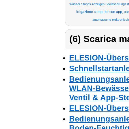
Wasser Stopps Anzeigen Bewässerungssto
irrigazione computer con app, pan
automatische elektronis
(6) Scarica ma
ELESION-Übers
Schnellstartanl
Bedienungsanle
WLAN-Bewässer
Ventil & App-St
ELESION-Übers
Bedienungsanle
Boden-Feuchtig