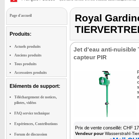
Royal Gardi
Page d'accueil
TIERVERTRE
Produits:
Actuels produits
Jet d'eau anti-nuisible
Anciens produits
capteur PIR
Tous produits
P
Accessoires produits
d
c
Eléments de support:
s
s
Téléchargement de notices,
pilotes, vidéos
FAQ service technique
Expériences, Contributions
Prix de vente conseillé: CHF 1
Vendeur pour
Wasserstrahl-Tiervertreib
Forum de discussion