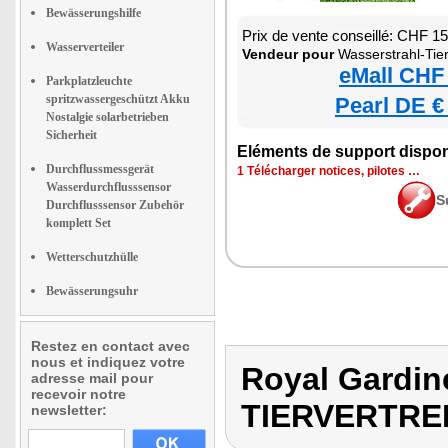
Bewässerungshilfe
Prix de vente conseillé: CHF 1
Wasserverteiler
Vendeur pour
Wasserstrahl-Tiervertreib
eMall CHF
Parkplatzleuchte
spritzwassergeschützt Akku
Pearl DE €
Nostalgie solarbetrieben
Sicherheit
Eléments de support dispon
Durchflussmessgerät
1 Télécharger notices, pilotes …
Wasserdurchflusssensor
S
Durchflusssensor Zubehör
komplett Set
Wetterschutzhülle
Bewässerungsuhr
Restez en contact avec
nous et indiquez votre
Royal Gardi
adresse mail pour
recevoir notre
TIERVERTRE
newsletter: