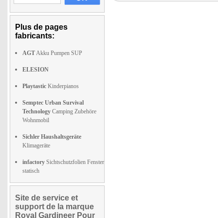
Plus de pages
fabricants:
AGT
Akku Pumpen SUP
ELESION
Playtastic
Kinderpianos
Semptec Urban Survival
Technology
Camping Zubehöre
Wohnmobil
Sichler Haushaltsgeräte
Klimageräte
infactory
Sichtschutzfolien Fenster
statisch
Site de service et
support de la marque
Royal Gardineer Pour