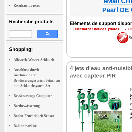
eMall CH
Résultats de tests
Pearl DE 
Recherche produits:
Eléments de support dispon
1 Télécharger notices, pilotes …
•
3 C
S
Shopping:
Allzweck-Wasser-Schlauch
4 jets d'eau anti-nuisi
Anschluss durch
avec capteur PIR
zuschneidbarer
Bewässerungssystem feiner cm
mm Schlauchsystem Set
j
Bewässerungs-Computer
f
c
Beetbewässerung
a
s
Boden-Feuchtigkeit Sensor
Balkonmarkise