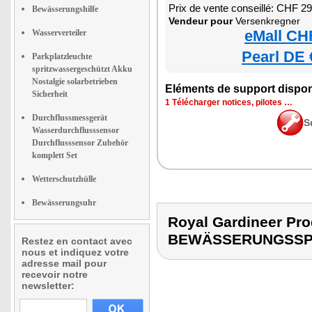
Prix de vente conseillé: CHF 2
Bewässerungshilfe
Vendeur pour
Versenkregner
eMall CH
Wasserverteiler
Pearl DE 
Parkplatzleuchte
spritzwassergeschützt Akku
Nostalgie solarbetrieben
Eléments de support dispon
Sicherheit
1 Télécharger notices, pilotes …
Durchflussmessgerät
S
Wasserdurchflusssensor
Durchflusssensor Zubehör
komplett Set
Wetterschutzhülle
Bewässerungsuhr
Royal Gardineer P
BEWÄSSERUNGSSP
Restez en contact avec
nous et indiquez votre
adresse mail pour
recevoir notre
newsletter: