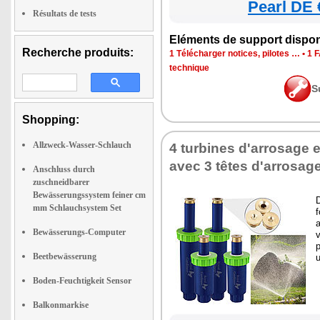
Pearl DE 
Résultats de tests
Eléments de support dispon
Recherche produits:
1 Télécharger notices, pilotes …
•
1 
technique
S
Shopping:
Allzweck-Wasser-Schlauch
4 turbines d'arrosage
avec 3 têtes d'arrosag
Anschluss durch
zuschneidbarer
Bewässerungssystem feiner cm
D
mm Schlauchsystem Set
f
a
Bewässerungs-Computer
v
p
Beetbewässerung
u
Boden-Feuchtigkeit Sensor
Balkonmarkise