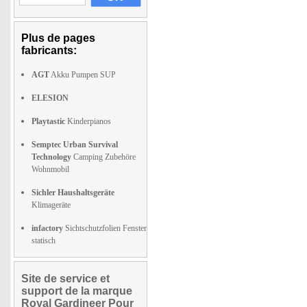
Plus de pages
fabricants:
AGT
Akku Pumpen SUP
ELESION
Playtastic
Kinderpianos
Semptec Urban Survival
Technology
Camping Zubehöre
Wohnmobil
Sichler Haushaltsgeräte
Klimageräte
infactory
Sichtschutzfolien Fenster
statisch
Site de service et
support de la marque
Royal Gardineer Pour