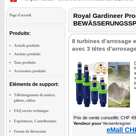
Royal Gardineer P
Page d'accueil
BEWÄSSERUNGSSP
Produits:
8 turbines d'arrosage
Actuels produits
avec 3 têtes d'arrosag
Anciens produits
Tous produits
D
f
Accessoires produits
a
v
p
Eléments de support:
u
Téléchargement de notices,
pilotes, vidéos
FAQ service technique
Prix de vente conseillé: CHF 4
Expériences, Contributions
Vendeur pour
Versenkregner
eMall CH
Forum de discussion