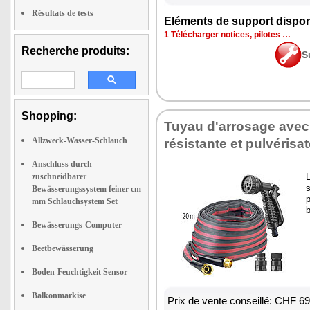
Résultats de tests
Eléments de support dispon
1 Télécharger notices, pilotes …
Recherche produits:
S
Shopping:
Tuyau d'arrosage avec 
Allzweck-Wasser-Schlauch
résistante et pulvérisa
Anschluss durch
zuschneidbarer
L
s
Bewässerungssystem feiner cm
p
mm Schlauchsystem Set
b
Bewässerungs-Computer
Beetbewässerung
Boden-Feuchtigkeit Sensor
Balkonmarkise
Prix de vente conseillé: CHF 6