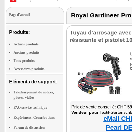
Royal Gardineer P
Page d'accueil
Tuyau d'arrosage avec 
Produits:
résistante et pistolet 1
Actuels produits
Anciens produits
L
s
Tous produits
p
b
Accessoires produits
Eléments de support:
Téléchargement de notices,
pilotes, vidéos
Prix de vente conseillé: CHF 5
FAQ service technique
Vendeur pour
Textil-Gartenschl
eMall CH
Expériences, Contributions
Pearl DE
Forum de discussion