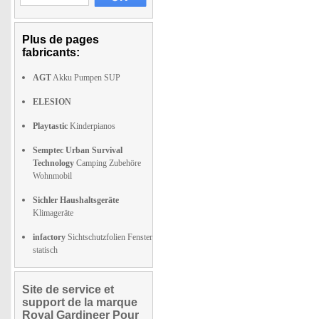
Plus de pages
fabricants:
AGT
Akku Pumpen SUP
ELESION
Playtastic
Kinderpianos
Semptec Urban Survival
Technology
Camping Zubehöre
Wohnmobil
Sichler Haushaltsgeräte
Klimageräte
infactory
Sichtschutzfolien Fenster
statisch
Site de service et
support de la marque
Royal Gardineer Pour