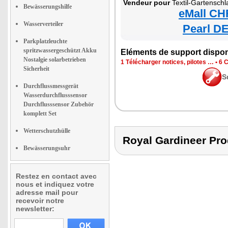
Vendeur pour
Textil-Gartenschl
Bewässerungshilfe
eMall CH
Wasserverteiler
Pearl DE
Parkplatzleuchte
spritzwassergeschützt Akku
Eléments de support dispon
Nostalgie solarbetrieben
1 Télécharger notices, pilotes …
•
6 C
Sicherheit
S
Durchflussmessgerät
Wasserdurchflusssensor
Durchflusssensor Zubehör
komplett Set
Wetterschutzhülle
Royal Gardineer P
Bewässerungsuhr
Restez en contact avec
nous et indiquez votre
adresse mail pour
recevoir notre
newsletter: