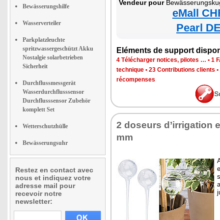
Vendeur pour
Bewässerungskug
Bewässerungshilfe
eMall CH
Wasserverteiler
Pearl DE
Parkplatzleuchte
spritzwassergeschützt Akku
Eléments de support dispon
Nostalgie solarbetrieben
4 Télécharger notices, pilotes …
•
1 
Sicherheit
technique
•
23 Contributions clients
•
récompenses
Durchflussmessgerät
Wasserdurchflusssensor
S
Durchflusssensor Zubehör
komplett Set
2 doseurs d’irrigation 
Wetterschutzhülle
mm
Bewässerungsuhr
A
e
Restez en contact avec
s
nous et indiquez votre
a
adresse mail pour
j
recevoir notre
newsletter: