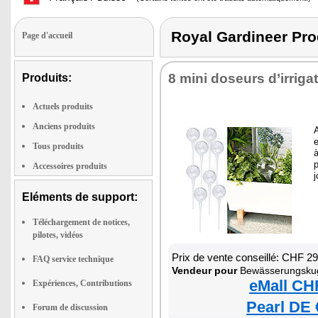
Royal Gardineer 
Page d'accueil
8 mini doseurs d’irriga
Produits:
Actuels produits
Anciens produits
A
e
Tous produits
à
p
Accessoires produits
j
Eléments de support:
Téléchargement de notices,
pilotes, vidéos
Prix de vente conseillé: CHF 2
FAQ service technique
Vendeur pour
Bewässerungskug
eMall CH
Expériences, Contributions
Pearl DE 
Forum de discussion