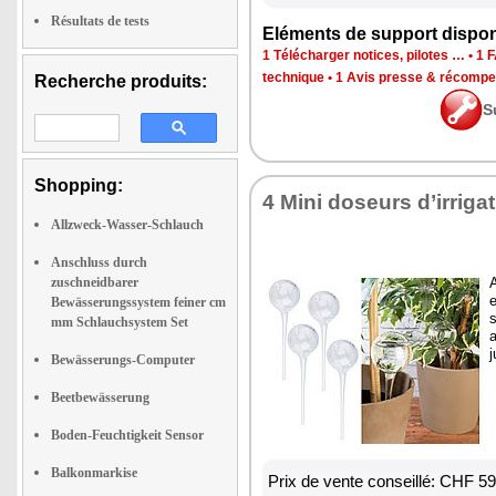
Résultats de tests
Eléments de support dispon
1 Télécharger notices, pilotes …
•
1 
technique
•
1 Avis presse & récomp
Recherche produits:
S
Shopping:
4 Mini doseurs d’irrig
Allzweck-Wasser-Schlauch
Anschluss durch
zuschneidbarer
A
e
Bewässerungssystem feiner cm
s
mm Schlauchsystem Set
a
j
Bewässerungs-Computer
Beetbewässerung
Boden-Feuchtigkeit Sensor
Balkonmarkise
Prix de vente conseillé: CHF 5