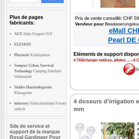
Plus de pages
Prix de vente conseillé: CHF 5
fabricants:
Vendeur pour
Bewässerungskug
eMall CH
AGT
Akku Pumpen SUP
Pearl DE 
ELESION
Eléments de support dispon
Playtastic
Kinderpianos
4 Télécharger notices, pilotes …
•
6 C
Semptec Urban Survival
S
Technology
Camping Zubehöre
Wohnmobil
Sichler Haushaltsgeräte
Klimageräte
4 doseurs d’irrigation 
infactory
Sichtschutzfolien Fenster
mm
statisch
A
Site de service et
e
support de la marque
s
Royal Gardineer Pour
a