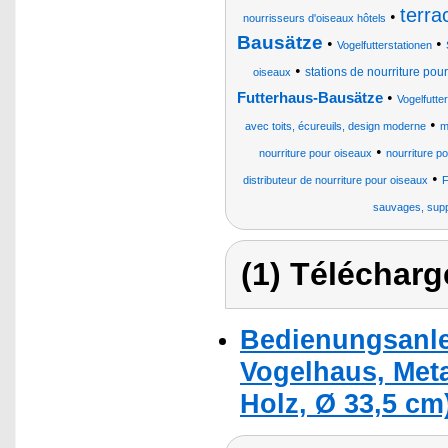
terra
•
nourrisseurs d'oiseaux hôtels
Bausätze
•
•
Vogelfutterstationen
•
stations de nourriture pou
oiseaux
•
Futterhaus-Bausätze
Vogelfutte
•
avec toits, écureuils, design moderne
m
•
nourriture pour oiseaux
nourriture p
•
distributeur de nourriture pour oiseaux
F
sauvages, suppo
(1) Télécharg
Bedienungsanle
Vogelhaus, Meta
Holz, Ø 33,5 cm