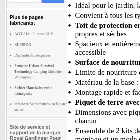
Idéal pour le jardin, l
Convient à tous les t
Plus de pages
fabricants:
Toit de protection e
propres et sèches
AGT
Akku Pumpen SUP
Spacieux et entièreme
ELESION
accessible
Playtastic
Kinderpianos
Surface de nourritur
Semptec Urban Survival
Limite de nourriture
Technology
Camping Zubehöre
Wohnmobil
Matériau de la base :
Sichler Haushaltsgeräte
Montage rapide et fa
Klimageräte
Piquet de terre avec
infactory
Sichtschutzfolien Fenster
statisch
Dimensions avec pique
chacun
Site de service et
Ensemble de 2 kits d
support de la marque
montage et un mode 
Royal Gardineer Pour