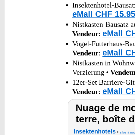
Insektenhotel-Bausatz
eMall CHF 15.95
Nistkasten-Bausatz a
eMall C
Vendeur
:
Vogel-Futterhaus-Bau
eMall C
Vendeur
:
Nistkasten in Wohnw
Verzierung •
Vendeu
12er-Set Barriere-Gi
eMall C
Vendeur
:
Nuage de mot
terre, boîte 
Insektenhotels
•
silos à no