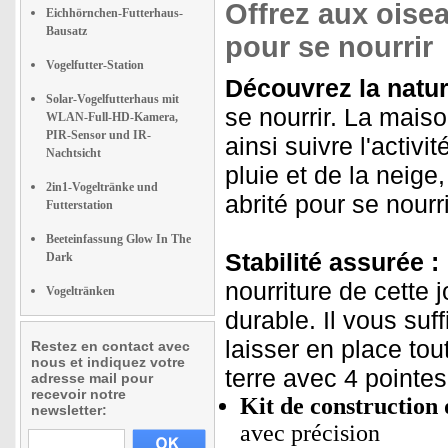
Offrez aux oisea
Eichhörnchen-Futterhaus-
Bausatz
pour se nourrir
Vogelfutter-Station
Découvrez la natur
Solar-Vogelfutterhaus mit
se nourrir. La mais
WLAN-Full-HD-Kamera,
PIR-Sensor und IR-
ainsi suivre l'activi
Nachtsicht
pluie et de la neige
2in1-Vogeltränke und
abrité pour se nourri
Futterstation
Beeteinfassung Glow In The
Stabilité assurée :
Dark
nourriture de cette 
Vogeltränken
durable. Il vous suf
laisser en place tou
Restez en contact avec
nous et indiquez votre
terre avec 4 pointes
adresse mail pour
recevoir notre
Kit de construction 
newsletter:
avec précision