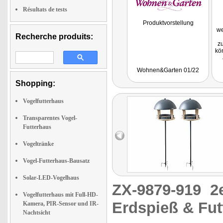
Résultats de tests
Produktvorstellung
we
Recherche produits:
z
kö
Wohnen&Garten 01/22
Shopping:
Vogelfutterhaus
Transparentes Vogel-
Futterhaus
Vogeltränke
Vogel-Futterhaus-Bausatz
Solar-LED-Vogelhaus
ZX-9879-919
2
Vogelfutterhaus mit Full-HD-
Erdspieß & Fut
Kamera, PIR-Sensor und IR-
Nachtsicht