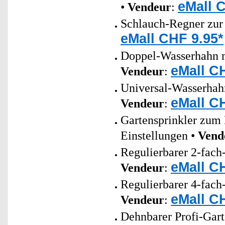
eMall 
•
Vendeur
:
Schlauch-Regner zur
eMall CHF 9.95*
Doppel-Wasserhahn mi
eMall C
Vendeur
:
Universal-Wasserhah
eMall C
Vendeur
:
Gartensprinkler zum
Einstellungen •
Vend
Regulierbarer 2-fach
eMall C
Vendeur
:
Regulierbarer 4-fach
eMall C
Vendeur
:
Dehnbarer Profi-Gar