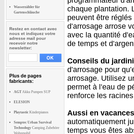
programmateur d'ar
chaque plantation. 
Wasserzähler für
Gartenschläuche
peuvent être réglés
d'arrosage arrose v
Restez en contact avec
avec la quantité d'
nous et indiquez votre
adresse mail pour
de temps et d'argen
recevoir notre
newsletter:
Conseils du jardini
d'arrosage pour qu'
Plus de pages
arrosage. Utilisez u
fabricants:
permet à l'eau de p
AGT
Akku Pumpen SUP
renforce les racines
ELESION
Aussi en vacances
Playtastic
Kinderpianos
automatiquement jus
Semptec Urban Survival
Technology
Camping Zubehöre
temps vous êtes abs
Wohnmobil