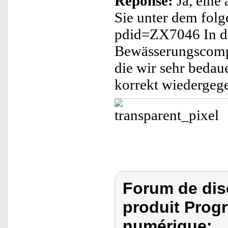
Réponse:
Ja, eine 
Sie unter dem folg
pdid=ZX7046 In de
Bewässerungscompu
die wir sehr beda
korrekt wiedergeg
Forum de dis
produit Prog
numérique: