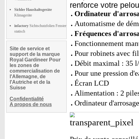
renforce votre pelou
Sichler Haushaltsgeräte
Ordinateur d'arros
Klimageräte
Automatisme de démar
infactory
Sichtschutzfolien Fenster
statisch
Fréquences d'arrosa
Fonctionnement manu
Site de service et
Pour robinets avec fi
support de la marque
Royal Gardineer Pour
Débit maximal : 35 l
les zones de
commercialisation de
Pour une pression d'e
l'Allemagne, de
Écran LCD
l'Autriche et de la
Suisse
Alimentation : 2 pil
Confidentialité
Ordinateur d'arrosag
A propos de nous