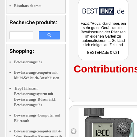
Résultats de tests
Recherche produits:
Fazit: "Royal Gardineer, ein
sehr gutes Gerät, um die
Bewässerung der Pflanzen
im eigenen Garten zu
automatisieren. ... So lässt
sich einiges an Zeit und
Arbeit sparen."
Shopping:
BESTENZ.de 07/21
Bewässerungsuhr
Contributions
Bewässerungscomputer mit
Multi-Schlauch-Anschlüssen
Tropf-Pflanzen-
Bewässerungssystem mit
Bewässerungs-Düsen inkl.
Bewässerungsuhr
Bewässerungs-Computer mit
Bluetooth
Bewässerungscomputer mit 4-
Wege-Verteiler, Regensensor &