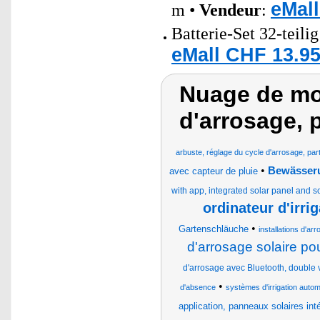
eMall
m •
Vendeur
:
Batterie-Set 32-teili
eMall CHF 13.95
Nuage de mot
d'arrosage, 
arbuste, réglage du cycle d'arrosage, par
•
Bewässer
avec capteur de pluie
with app, integrated solar panel and s
ordinateur d'irr
•
Gartenschläuche
installations d'a
d'arrosage solaire po
d'arrosage avec Bluetooth, double 
•
d'absence
systèmes d'irrigation auto
application, panneaux solaires int