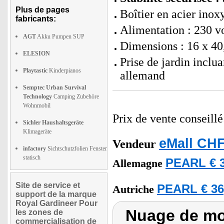
Plus de pages
Boîtier en acier inox
fabricants:
Alimentation : 230 vo
AGT
Akku Pumpen SUP
Dimensions : 16 x 40,
ELESION
Prise de jardin inclu
Playtastic
Kinderpianos
allemand
Semptec Urban Survival
Technology
Camping Zubehöre
Wohnmobil
Prix de vente conseill
Sichler Haushaltsgeräte
Klimageräte
eMall CHF
Vendeur
infactory
Sichtschutzfolien Fenster
statisch
PEARL € 3
Allemagne
Site de service et
PEARL € 36
Autriche
support de la marque
Royal Gardineer Pour
Nuage de mot
les zones de
commercialisation de