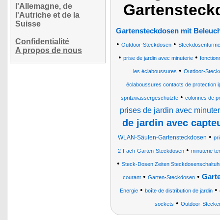
Gartensteckd
l'Allemagne, de
l'Autriche et de la
Suisse
Gartensteckdosen mit Beleuc
Confidentialité
•
•
Outdoor-Steckdosen
Steckdosentürm
A propos de nous
•
•
prise de jardin avec minuterie
fonctio
•
les éclaboussures
Outdoor-Steck
éclaboussures contacts de protection i
•
spritzwassergeschützte
colonnes de pr
prises de jardin avec minuter
de jardin avec capte
•
WLAN-Säulen-Gartensteckdosen
pr
•
2-Fach-Garten-Steckdosen
minuterie te
•
Steck-Dosen Zeiten Steckdosenschaltuh
•
•
Garte
courant
Garten-Steckdosen
•
•
Energie
boîte de distribution de jardin
•
sockets
Outdoor-Stecker