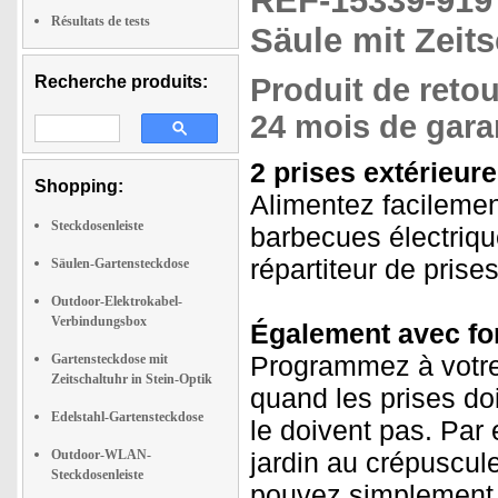
REF-15339-91
Résultats de tests
Säule mit Zeit
Recherche produits:
Produit de retou
24 mois de garan
2 prises extérieure
Shopping:
Alimentez facileme
Steckdosenleiste
barbecues électriqu
répartiteur de prise
Säulen-Gartensteckdose
Outdoor-Elektrokabel-
Verbindungsbox
Également avec fon
Programmez à votre
Gartensteckdose mit
Zeitschaltuhr in Stein-Optik
quand les prises doi
Edelstahl-Gartensteckdose
le doivent pas. Par
Outdoor-WLAN-
jardin au crépuscule
Steckdosenleiste
pouvez simplement v