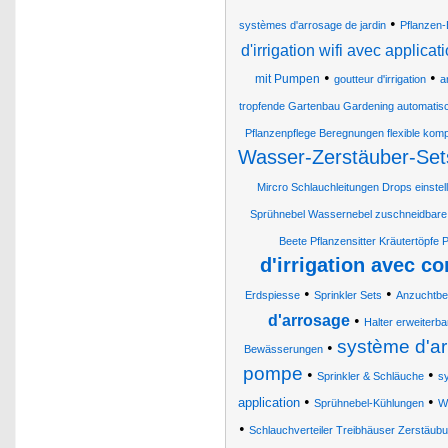
•
systèmes d'arrosage de jardin
Pflanzen
d'irrigation wifi avec applicat
•
•
mit Pumpen
goutteur d'irrigation
a
tropfende Gartenbau Gardening automatis
Pflanzenpflege Beregnungen flexible komple
Wasser-Zerstäuber-Set
Mircro Schlauchleitungen Drops einste
Sprühnebel Wassernebel zuschneidbare 
Beete Pflanzensitter Kräutertöpfe 
d'irrigation avec c
•
•
Erdspiesse
Sprinkler Sets
Anzuchtbe
d'arrosage
•
Halter erweiter
système d'ar
•
Bewässerungen
pompe
•
•
Sprinkler & Schläuche
sy
•
•
application
Sprühnebel-Kühlungen
W
•
Schlauchverteiler Treibhäuser Zerstäu