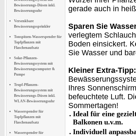
Bewässerungs-Düsen inkl.
gerade auch in he
Bewässerungsuhr
Versenkbare
Sparen Sie Wasser
Bewässerungssprinkler
verlegtem Schlauch 
Tonspitzen-Wasserspender für
Boden einsickert. K
Topfpflanzen mit
Flaschenaufsatz
Sie Wasser und bar
Solar-Pflanzen-
Bewässerungssystem mit
Kleiner Extra-Tipp:
Bewässerungscomputer &
Pumpe
Bewässerungssystem
Tropf-Pflanzen-
Ihres Sonnenschir
Bewässerungssystem mit
befeuchtete Luft. D
Bewässerungs-Düsen inkl.
WLAN-Bewässerungsuhr
Sommertagen!
Wasserspender für
Ideal für eine gezi
Topfpflanzen mit
Balkonen u.v.m.
Flaschenaufsatz
Individuell anpassb
Wasserspender für