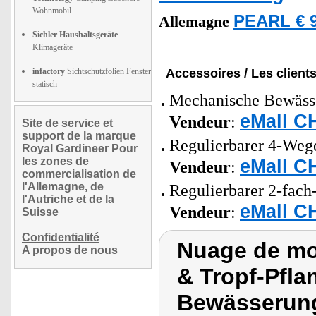
Wohnmobil
PEARL € 9
Allemagne
Sichler Haushaltsgeräte
Klimageräte
infactory
Sichtschutzfolien Fenster
Accessoires / Les client
statisch
Mechanische Bewässe
eMall C
Vendeur
:
Site de service et
support de la marque
Regulierbarer 4-Wege
Royal Gardineer Pour
les zones de
eMall C
Vendeur
:
commercialisation de
l'Allemagne, de
Regulierbarer 2-fach
l'Autriche et de la
eMall C
Vendeur
:
Suisse
Confidentialité
Nuage de mot
A propos de nous
& Tropf-Pfl
Bewässerun