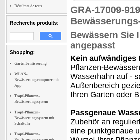
Résultats de tests
GRA-17009-9
Bewässerungs-
Recherche produits:
Bewässern Sie Ih
angepasst
Shopping:
Kein aufwändiges 
Gartenbewässerung
Pflanzen-Bewässeru
WLAN-
Wasserhahn auf - s
Bewässerungscomputer mit
Außenbereich geziel
App
Ihren Garten oder 
Tropf-Pflanzen-
Bewässerungssystem
Passgenaue Wasse
Tropf-Pflanzen-
Bewässerungssystem mit
Zubehör an regulie
Schaltuhr
eine punktgenaue un
Tropf-Pflanzen-
Wurzel Ihrer Pflanze
Bewässerungssystem mit