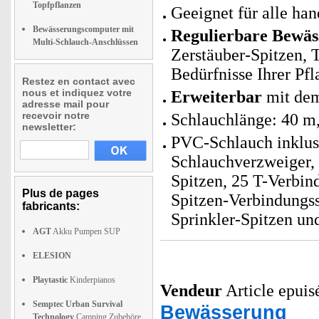
Topfpflanzen
Geeignet für alle ha
Bewässerungscomputer mit
Regulierbare Bewäs
Multi-Schlauch-Anschlüssen
Zerstäuber-Spitzen, 
Bedürfnisse Ihrer Pf
Restez en contact avec
nous et indiquez votre
Erweiterbar
mit de
adresse mail pour
recevoir notre
Schlauchlänge: 40 m
newsletter:
PVC-Schlauch inklus
Schlauchverzweiger, 
Spitzen, 25 T-Verbin
Plus de pages
Spitzen-Verbindungss
fabricants:
Sprinkler-Spitzen un
AGT
Akku Pumpen SUP
ELESION
Playtastic
Kinderpianos
Vendeur
Article epuis
Semptec Urban Survival
Bewässerung
Technology
Camping Zubehöre