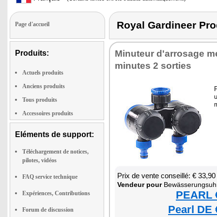
Royal Gardineer 
Page d'accueil
Minu­teur d'ar­ro­sage 
Produits:
minutes 2 sor­ties
Actuels produits
Anciens produits
P
u
Tous produits
m
Accessoires produits
Eléments de support:
Téléchargement de notices,
pilotes, vidéos
Prix de vente conseillé: € 33,90
FAQ service technique
Ven­deur pour
Bewässe­rung­suh
PEARL €
Expériences, Contributions
Pearl DE 
Forum de discussion