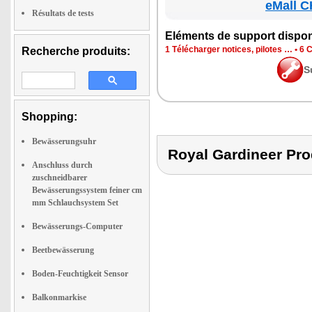
eMall C
Résultats de tests
Elé­ments de sup­port dis­po­
1 Télé­char­ger notices, pilotes …
•
6 C
Recherche produits:
S
Shopping:
Bewässerungsuhr
Royal Gardineer 
Anschluss durch
zuschneidbarer
Bewässerungssystem feiner cm
mm Schlauchsystem Set
Bewässerungs-Computer
Beetbewässerung
Boden-Feuchtigkeit Sensor
Balkonmarkise