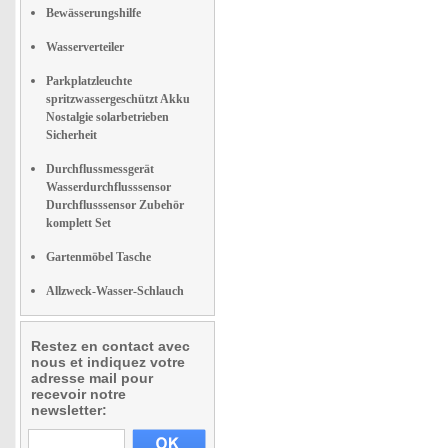
Bewässerungshilfe
Wasserverteiler
Parkplatzleuchte
spritzwassergeschützt Akku
Nostalgie solarbetrieben
Sicherheit
Durchflussmessgerät
Wasserdurchflusssensor
Durchflusssensor Zubehör
komplett Set
Gartenmöbel Tasche
Allzweck-Wasser-Schlauch
Restez en contact avec
nous et indiquez votre
adresse mail pour
recevoir notre
newsletter: