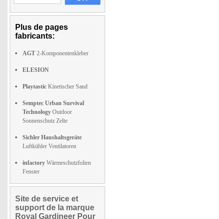
Plus de pages
fabricants:
AGT
2-Komponentenkleber
ELESION
Playtastic
Kinetischer Sand
Semptec Urban Survival
Technology
Outdoor
Sonnenschutz Zelte
Sichler Haushaltsgeräte
Luftkühler Ventilatoren
infactory
Wärmeschutzfolien
Fenster
Site de service et
support de la marque
Royal Gardineer Pour