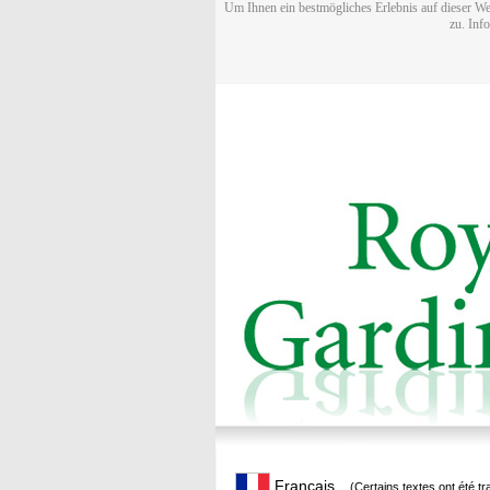
Um Ihnen ein bestmögliches Erlebnis auf dieser We
zu. Inf
Français
(Certains textes ont été t