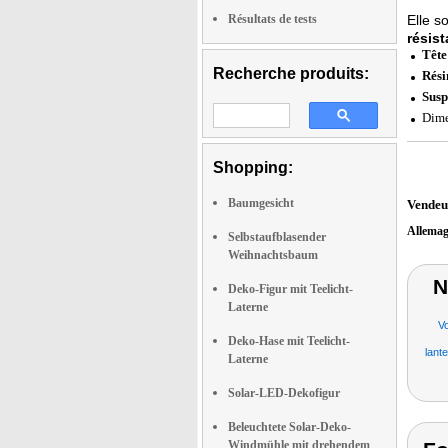
Résultats de tests
Elle s
résis
Tête
Recherche produits:
Rési
Susp
Dime
Shopping:
Baumgesicht
Vendeu
Allema
Selbstaufblasender
Weihnachtsbaum
N
Deko-Figur mit Teelicht-
Laterne
V
Deko-Hase mit Teelicht-
lant
Laterne
Solar-LED-Dekofigur
Beleuchtete Solar-Deko-
Windmühle mit drehendem