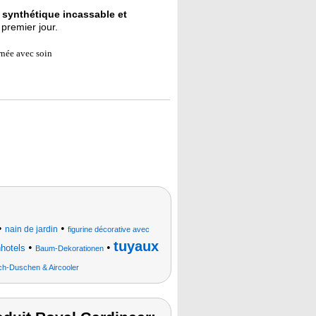
 synthétique incassable et
 premier jour.
rnée avec soin
•
•
nain de jardin
figurine décorative avec
tuyaux
•
•
hotels
Baum-Dekorationen
h-Duschen & Aircooler