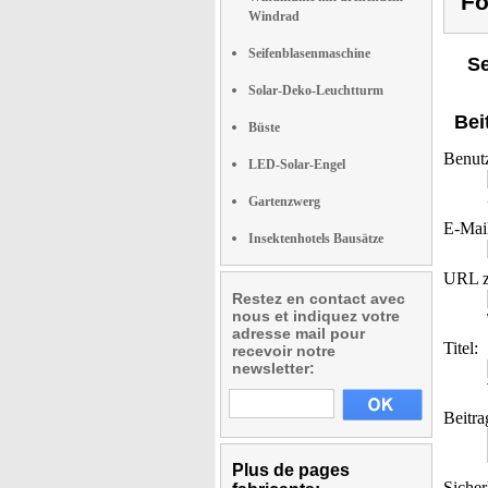
Fo
Windrad
Seifenblasenmaschine
Se
Solar-Deko-Leuchtturm
Bei
Büste
Benut
LED-Solar-Engel
Gartenzwerg
E-Mai
Insektenhotels Bausätze
URL z
Restez en contact avec
nous et indiquez votre
adresse mail pour
Titel:
recevoir notre
newsletter:
Beitra
Plus de pages
Sicher