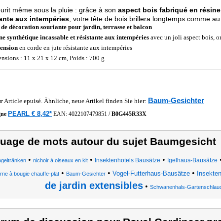
ourit même sous la pluie : grâce à son
aspect bois fabriqué en résine
tante aux intempéries
, votre tête de bois brillera longtemps comme au
 de décoration souriante pour jardin, terrasse et balcon
ne synthétique incassable et résistante aux intempéries
avec un joli aspect bois, o
ension
en corde en jute résistante aux intempéries
nsions : 11 x 21 x 12 cm, Poids : 700 g
Baum-Gesichter
r
Article epuisé. Ähnliche, neue Artikel finden Sie hier:
PEARL € 8,42*
gne
EAN:
4022107479851
/
B0G445R33X
uage de mots autour du sujet Baumgesicht
•
•
•
Insektenhotels Bausätze
Igelhaus-Bausätze
ogeltränken
nichoir à oiseaux en kit
•
•
•
Vogel-Futterhaus-Bausätze
Insekten
erne à bougie chauffe-plat
Baum-Gesichter
de jardin extensibles
•
Schwanenhals-Gartenschlauc