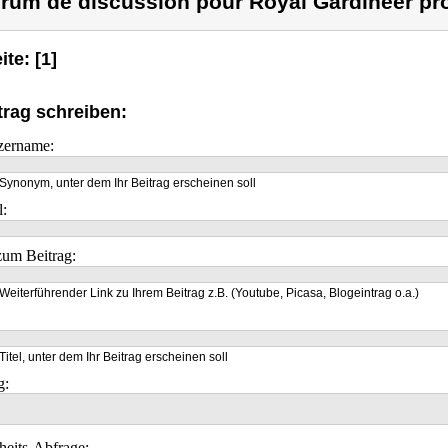
rum de discussion pour Royal Gardineer pro
ite: [1]
trag schreiben:
zername:
Synonym, unter dem Ihr Beitrag erscheinen soll
l:
um Beitrag:
Weiterführender Link zu Ihrem Beitrag z.B. (Youtube, Picasa, Blogeintrag o.a.)
Titel, unter dem Ihr Beitrag erscheinen soll
g:
heits-Abfrage: