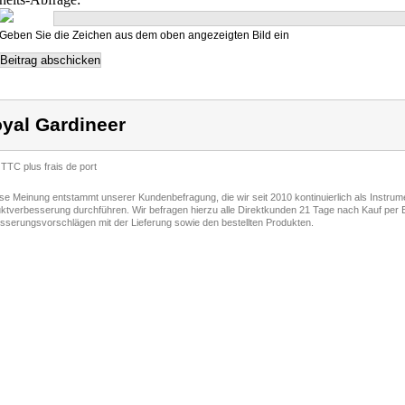
Geben Sie die Zeichen aus dem oben angezeigten Bild ein
yal Gardineer
 TTC plus frais de port
ese Meinung entstammt unserer Kundenbefragung, die wir seit 2010 kontinuierlich als Instru
ktverbesserung durchführen. Wir befragen hierzu alle Direktkunden 21 Tage nach Kauf per E
sserungsvorschlägen mit der Lieferung sowie den bestellten Produkten.