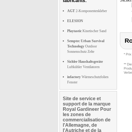
fabricants:
AGT
2-Komponentenkleber
ELESION
Playtastic
Kinetischer Sand
Ro
Semptec Urban Survival
Technology
Outdoor
Sonnenschutz Zelte
* Prix
Sichler Haushaltsgeräte
** Di
Luftkühler Ventilatoren
Produ
Verbe
infactory
Wärmeschutzfolien
Fenster
Site de service et
support de la marque
Royal Gardineer Pour
les zones de
commercialisation de
l'Allemagne, de
l'Autriche et de la