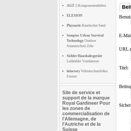
AGT
2-Komponentenkleber
Bei
ELESION
Benut
Playtastic
Kinetischer Sand
E-Mai
Semptec Urban Survival
Technology
Outdoor
Sonnenschutz Zelte
URL z
Sichler Haushaltsgeräte
Luftkühler Ventilatoren
Titel:
infactory
Wärmeschutzfolien
Fenster
Beitra
Site de service et
support de la marque
Royal Gardineer Pour
Sicher
les zones de
commercialisation de
l'Allemagne, de
l'Autriche et de la
Suisse