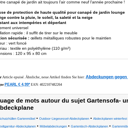
tre canapé de jardin ait toujours l'air comme neuf l'année prochaine !
se de protection de haute qualité pour canapé de jardin lounge
ge contre la pluie, le soleil, la saleté et la neige
stant aux intempéries et déperlant
tement universel
llation rapide : il suffit de tirer sur le meuble
ion sécurisée :
œillets métalliques robustes pour le maintien
eur : vert foncé
riau : textile en polyéthylène (110 g/m²)
nsions : 120 x 95 x 80 cm
Abdeckungen gegen
r
Article epuisé. Ähnliche, neue Artikel finden Sie hier:
PEARL € 4,99*
gne
EAN:
4022107482264
uage de mots autour du sujet Gartensofa- u
bdeckplane
•
•
Schutzhüllen Gartenmöbel
Outdoor-Liegesessel-Abdeckplanen
Abdeckplanen winterfest
•
•
•
zeltgarnitur-Abdeckplanen
Möbelabdeckungen
Gartentisch-Abdeckplanen
Gartenmöb