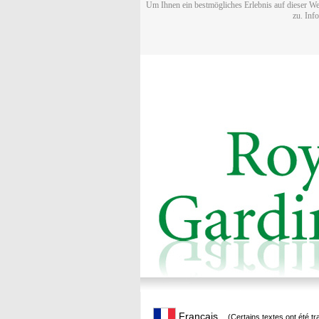
Um Ihnen ein bestmögliches Erlebnis auf dieser We
zu. Inf
Français
(Certains textes ont été t