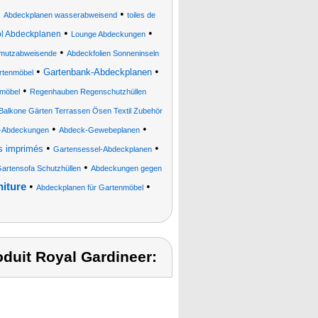
•
•
Abdeckplanen wasserabweisend
toiles de
•
•
l Abdeckplanen
Lounge Abdeckungen
•
hmutzabweisende
Abdeckfolien Sonneninseln
•
•
Gartenbank-Abdeckplanen
rtenmöbel
•
möbel
Regenhauben Regenschutzhüllen
e Balkone Gärten Terrassen Ösen Textil Zubehör
•
•
a-Abdeckungen
Abdeck-Gewebeplanen
•
•
s imprimés
Gartensessel-Abdeckplanen
•
artensofa Schutzhüllen
Abdeckungen gegen
•
•
niture
Abdeckplanen für Gartenmöbel
duit Royal Gardineer: