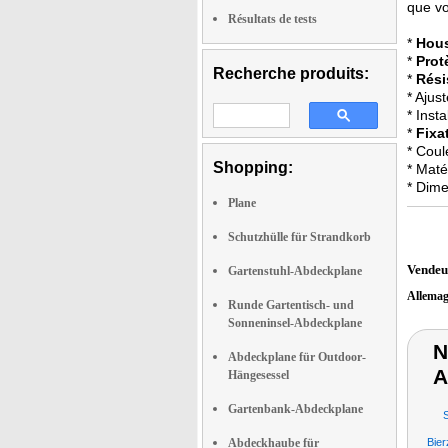
que vo
Résultats de tests
*
Hous
*
Protè
Recherche produits:
*
Rési
* Ajus
* Insta
*
Fixat
* Coul
Shopping:
* Maté
* Dime
Plane
Schutzhülle für Strandkorb
Vendeu
Gartenstuhl-Abdeckplane
Allema
Runde Gartentisch- und
Sonneninsel-Abdeckplane
N
Abdeckplane für Outdoor-
A
Hängesessel
Gartenbank-Abdeckplane
Abdeckhaube für
Bier