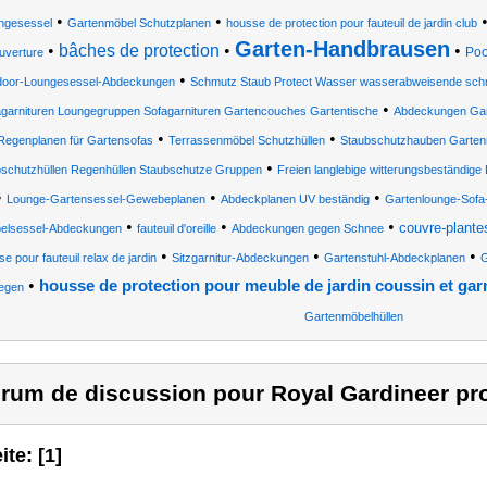
•
•
ngesessel
Gartenmöbel Schutzplanen
housse de protection pour fauteuil de jardin club
Garten-Handbrausen
•
bâches de protection
•
•
Poo
uverture
•
door-Loungesessel-Abdeckungen
Schmutz Staub Protect Wasser wasserabweisende sc
•
garnituren Loungegruppen Sofagarnituren Gartencouches Gartentische
Abdeckungen Ga
•
•
Regenplanen für Gartensofas
Terrassenmöbel Schutzhüllen
Staubschutzhauben Garten
•
schutzhüllen Regenhüllen Staubschutze Gruppen
Freien langlebige witterungsbeständig
•
•
•
Lounge-Gartensessel-Gewebeplanen
Abdeckplanen UV beständig
Gartenlounge-Sof
•
•
•
couvre-plante
pelsessel-Abdeckungen
fauteuil d'oreille
Abdeckungen gegen Schnee
•
•
•
e pour fauteuil relax de jardin
Sitzgarnitur-Abdeckungen
Gartenstuhl-Abdeckplanen
G
•
housse de protection pour meuble de jardin coussin et gar
egen
Gartenmöbelhüllen
rum de discussion pour Royal Gardineer pro
ite: [1]