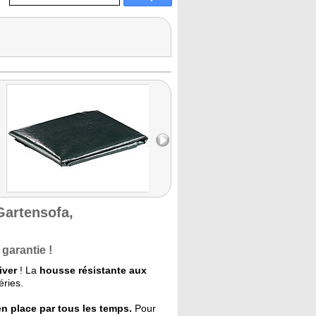
artensofa,
 garantie !
iver
! La
housse résistante aux
éries.
en place par tous les temps.
Pour