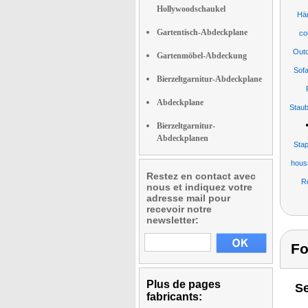
Hollywoodschaukel
Hä
Gartentisch-Abdeckplane
co
Out
Gartenmöbel-Abdeckung
Sofa
Bierzeltgarnitur-Abdeckplane
Abdeckplane
Staub
Bierzeltgarnitur-
Abdeckplanen
Sta
houss
Restez en contact avec
R
nous et indiquez votre
adresse mail pour
recevoir notre
newsletter:
Fo
Plus de pages
Se
fabricants: