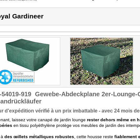
yal Gardineer
-54019-919
Gewebe-Abdeckplane 2er-Lounge-G
andrückläufer
r d'expédition vérifié à un prix imbattable - avec 24 mois de
nant, laissez votre canapé de jardin lounge
rester dehors même en h
péries
en tissu polyéthylène protège vos meubles de jardin des intemp
 à
des œillets métalliques robustes
, cette housse reste
fiablement 