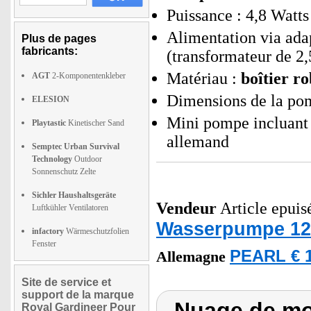
Puissance : 4,8 Watts
Alimentation via adap
Plus de pages
fabricants:
(transformateur de 
Matériau :
boîtier r
AGT
2-Komponentenkleber
Dimensions de la pom
ELESION
Mini pompe incluant 
Playtastic
Kinetischer Sand
allemand
Semptec Urban Survival
Technology
Outdoor
Sonnenschutz Zelte
Sichler Haushaltsgeräte
Vendeur
Article epuisé
Luftkühler Ventilatoren
Wasserpumpe 12 
infactory
Wärmeschutzfolien
Fenster
PEARL € 1
Allemagne
Site de service et
support de la marque
Nuage de mot
Royal Gardineer Pour