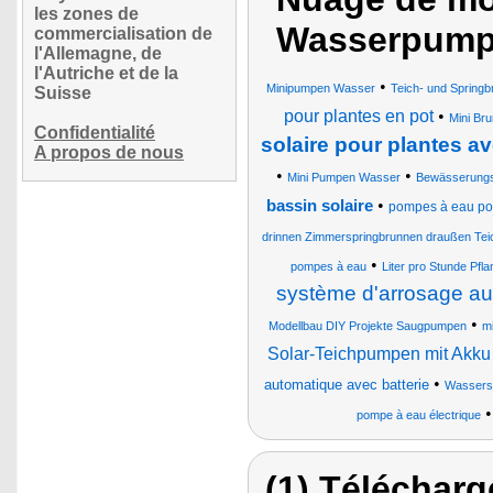
les zones de
Wasserpum
commercialisation de
l'Allemagne, de
l'Autriche et de la
•
Minipumpen Wasser
Teich- und Spring
Suisse
pour plantes en pot
•
Mini Br
Confidentialité
solaire pour plantes a
A propos de nous
•
•
Mini Pumpen Wasser
Bewässerungs
•
bassin solaire
pompes à eau pour
drinnen Zimmerspringbrunnen draußen Te
•
pompes à eau
Liter pro Stunde P
système d'arrosage au
•
Modellbau DIY Projekte Saugpumpen
mi
Solar-Teichpumpen mit Akku
•
automatique avec batterie
Wassers
pompe à eau électrique
(1) Télécharg