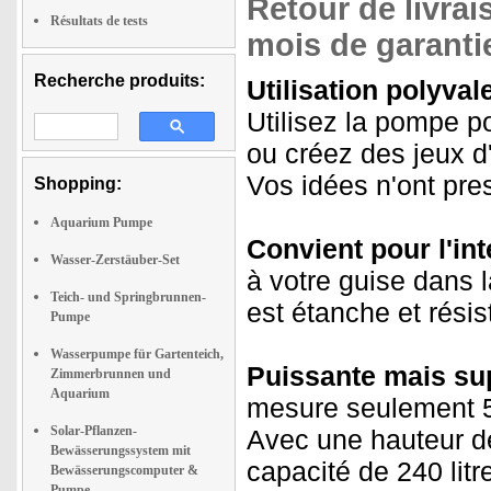
Retour de livrais
Résultats de tests
mois de garantie
Recherche produits:
Utilisation polyval
Utilisez la pompe p
ou créez des jeux d
Vos idées n'ont pre
Shopping:
Aquarium Pumpe
Convient pour l'inté
Wasser-Zerstäuber-Set
à votre guise dans l
Teich- und Springbrunnen-
est étanche et rési
Pumpe
Wasserpumpe für Gartenteich,
Puissante mais su
Zimmerbrunnen und
Aquarium
mesure seulement 5
Solar-Pflanzen-
Avec une hauteur de
Bewässerungssystem mit
capacité de 240 lit
Bewässerungscomputer &
Pumpe