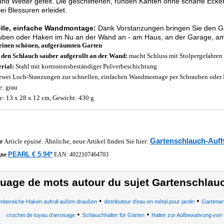
nd Wetter gefeit. Die geschliffenen, runden Kanten ohne scharfe Ecke
lei Blessuren erleidet.
lle, einfache Wandmontage:
Dank Vorstanzungen bringen Sie den Ga
uben oder Haken im Nu an der Wand an - am Haus, an der Garage, a
einen schönen, aufgeräumten Garten
 den Schlauch sauber aufgerollt an der Wand:
macht Schluss mit Stolpergefahren
rial:
Stahl mit korrosionsbeständiger Pulverbeschichtung
zwei Loch-Stanzungen zur schnellen, einfachen Wandmontage per Schrauben oder
e: grau
: 13 x 28 x 12 cm, Gewicht: 430 g
Gartenschlauch-Auf
r
Article epuisé. Ähnliche, neue Artikel finden Sie hier:
PEARL € 5,94*
gne
EAN:
4022107464703
uage de mots autour du sujet Gartenschla
•
•
nbereiche Haken aufroll außen draußen
distributeur d'eau en métal pour jardin
Gartenart
•
•
crochet de tuyau d'arrosage
Schlauchhalter für Gärten
Halter zur Aufbewahrung vo