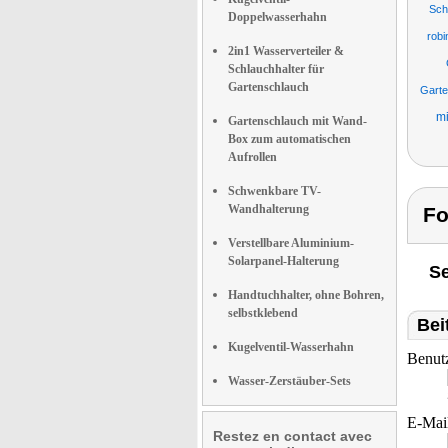
Sch
Doppelwasserhahn
robi
2in1 Wasserverteiler &
Schlauchhalter für
Gartenschlauch
Garte
mi
Gartenschlauch mit Wand-
Box zum automatischen
Aufrollen
Schwenkbare TV-
Wandhalterung
Fo
Verstellbare Aluminium-
Solarpanel-Halterung
Se
Handtuchhalter, ohne Bohren,
selbstklebend
Bei
Kugelventil-Wasserhahn
Benut
Wasser-Zerstäuber-Sets
E-Mai
Restez en contact avec