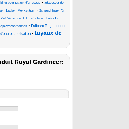
•
obinet pour tuyaux d'arrosage
adaptateur de
•
pen, Lauben, Werkstätten
Schlauchhalter für
•
2in1 Wasserverteiler & Schlauchhalter für
•
Faltbare Regentonnen
Doppelwasserhahnen
tuyaux de
•
'eau et application
duit Royal Gardineer: