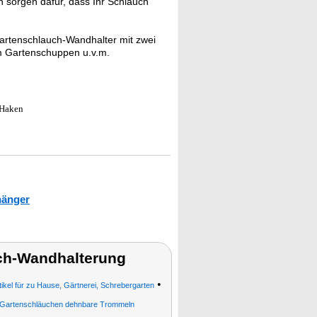
n sorgen dafür, dass Ihr Schlauch
rtenschlauch-Wandhalter mit zwei
m Gartenschuppen u.v.m.
 Haken
hänger
uch-Wandhalterung
•
ikel für zu Hause, Gärtnerei, Schrebergarten
n Gartenschläuchen dehnbare Trommeln