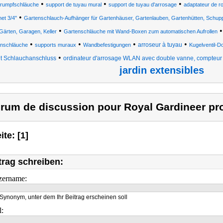
•
•
•
rumpfschläuche
support de tuyau mural
support de tuyau d'arrosage
adaptateur de r
•
net 3/4"
Gartenschlauch-Aufhänger für Gartenhäuser, Gartenlauben, Gartenhütten, Schup
•
Gärten, Garagen, Keller
Gartenschläuche mit Wand-Boxen zum automatischen Aufrollen
•
•
•
•
arroseur à tuyau
nschläuche
supports muraux
Wandbefestigungen
Kugelventil-
•
t Schlauchanschluss
ordinateur d'arrosage WLAN avec double vanne, compteur d
jardin extensibles
rum de discussion pour Royal Gardineer pro
ite: [1]
trag schreiben:
zername:
Synonym, unter dem Ihr Beitrag erscheinen soll
l: