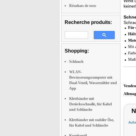
Wind u
Résultats de tests
keiner
Schne
Recherche produits:
Schra
Für 
Hält
Mate
Mit 
Shopping:
Farb
Maße
Schlauch
WLAN-
Bewässerungscomputer mit
Dual-Ventil, Wasserzähler und
Vendeu
App
Allema
Klettbänder mit
Dreiecksschnalle, für Kabel
N
und Schläuche
Klettbänder mit stabiler Öse,
Auße
für Kabel und Schläuche
Kugelventil-