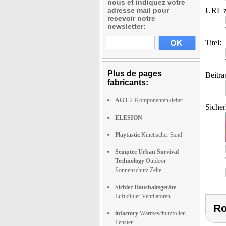
nous et indiquez votre
adresse mail pour
URL z
recevoir notre
newsletter:
Titel:
Plus de pages
Beitra
fabricants:
AGT
2-Komponentenkleber
Sicher
ELESION
Playtastic
Kinetischer Sand
Semptec Urban Survival
Technology
Outdoor
Sonnenschutz Zelte
Sichler Haushaltsgeräte
Luftkühler Ventilatoren
Ro
infactory
Wärmeschutzfolien
Fenster