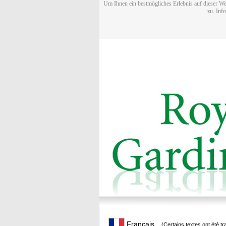
Um Ihnen ein bestmögliches Erlebnis auf dieser We
zu. Inf
Français
(Certains textes ont été t