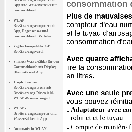
consommation d
App und Wasserverteiler für
Gartenschlauch
Plus de mauvaises 
WLAN-
compteur d'eau numé
Bewässerungscomputer mit
App, Regensensor und
et le tuyau d'arrosa
Gartenschlauch-Verteiler
consommation d'eau 
ZigBee-kompatibles 3/4"-
Bewässerungsventil
Avec quatre affich
Smarter Wasserzähler für den
lire la consommation
Gartenschlauch mit Display,
Bluetooth und App
en litres.
Tropf-Pflanzen-
Bewässerungssystem mit
Avec une seule pre
Bewässerungs-Düsen inkl.
WLAN-Bewässerungsuhr
vous pouvez réinitia
Adaptateur avec c
WLAN-
Bewässerungscomputer und
robinet et le tuyau
Wasserzähler mit App
Compte de manière fi
Automatische WLAN-