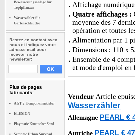
Bewässerungsanlage für
Affichage numérique 
Topfpflanzen
Quatre affichages :
C
Wasserzähler für
moyenne des 7 dernier
Gartenschläuche
opération et toutes l
Alimentation par 1 p
Restez en contact avec
nous et indiquez votre
Dimensions : 110 x 5
adresse mail pour
recevoir notre
Ensemble de 4 compt
newsletter:
et mode d'emploi en 
Plus de pages
fabricants:
Vendeur
Article epuisé
Wasserzähler
AGT
2-Komponentenkleber
ELESION
PEARL € 4
Allemagne
Playtastic
Kinetischer Sand
PEARL € 47
Autriche
Semptec Urban Survival