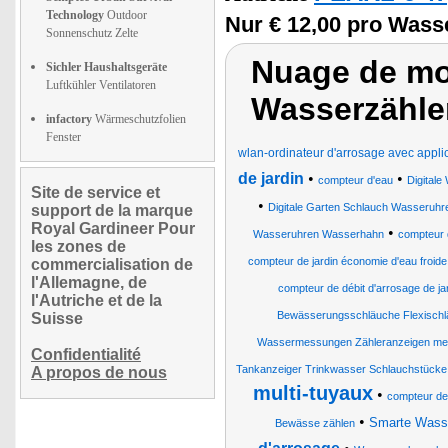
Technology
Outdoor
Nur € 12,00 pro Wass
Sonnenschutz Zelte
Nuage de mot
Sichler Haushaltsgeräte
Luftkühler Ventilatoren
Wasserzähle
infactory
Wärmeschutzfolien
Fenster
wlan-ordinateur d'arrosage avec applica
de jardin
•
•
compteur d'eau
Digital
Site de service et
•
Digitale Garten Schlauch Wasseruhre
support de la marque
Royal Gardineer Pour
•
Wasseruhren Wasserhahn
compteur 
les zones de
compteur de jardin économie d'eau froide 
commercialisation de
l'Allemagne, de
compteur de débit d'arrosage de ja
l'Autriche et de la
Bewässerungsschläuche Flexischlä
Suisse
Wassermessungen Zähleranzeigen me
Confidentialité
Tankanzeiger Trinkwasser Schlauchstücke
A propos de nous
multi-tuyaux
•
compteur de
•
Smarte Wasser
Bewässe zählen