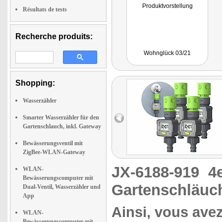
Produktvorstellung
Résultats de tests
Recherche produits:
Wohnglück 03/21
Shopping:
Wasserzähler
Smarter Wasserzähler für den
Gartenschlauch, inkl. Gateway
Bewässerungsventil mit
ZigBee-WLAN-Gateway
JX-6188-919
4
WLAN-
Bewässerungscomputer mit
Gartenschläuch
Dual-Ventil, Wasserzähler und
App
Ainsi, vous avez
WLAN-
Bewässerungscomputer mit