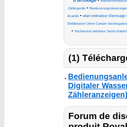
d'arrosage
•
Wasserverbrauchs M
•
Zählergeräte
Bewässerungssteuerungen
•
wlan-ordinateur d'arrosage
de jardin
Einfüllstutzen Uhren Camper Steckkupplu
•
Teichbecken dehnbare Teiche Koiteich
(1) Télécharg
Bedienungsanle
Digitaler Wasse
Zähleranzeigen
Forum de dis
produit Roya