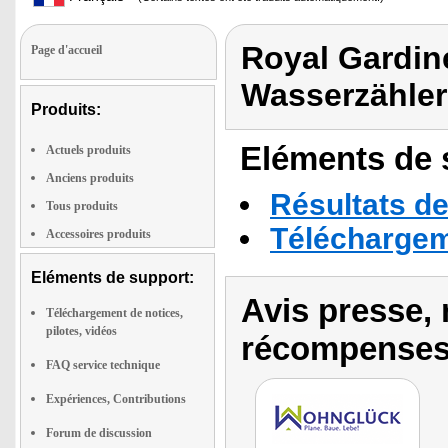
Royal Gardin
Page d'accueil
Wasserzähle
Produits:
Eléments de s
Actuels produits
Anciens produits
Résultats de
Tous produits
Téléchargeme
Accessoires produits
Eléments de support:
Avis presse, 
Téléchargement de notices,
pilotes, vidéos
récompenses
FAQ service technique
Expériences, Contributions
Forum de discussion