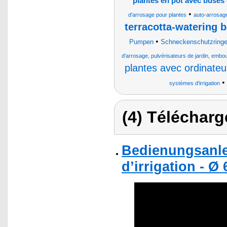
plantes en pot avec buses
•
d'arrosage pour plantes
auto-arrosag
terracotta-watering b
•
Pumpen
Schneckenschutzring
d'arrosage, pulvérisateurs de jardin, embou
plantes avec ordinate
•
systèmes d'irrigation
(4) Télécharg
Bedienungsanle
d’irrigation - Ø