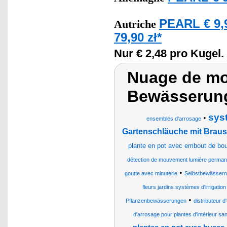
PEARL € 9,
Autriche
79,90 zł*
Nur € 2,48 pro Kugel.
Nuage de mot
Bewässerun
sys
•
ensembles d'arrosage
Gartenschläuche mit Brau
plante en pot avec embout de bout
détection de mouvement lumière permanen
•
goutte avec minuterie
Selbstbewässern
fleurs jardins systèmes d'irrigatio
•
Pflanzenbewässerungen
distributeur d
d'arrosage pour plantes d'intérieur s