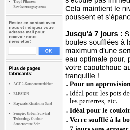
s'écoule pas immédi
Tropf-Pflanzen-
Cela maintient le n
Bewässerungssysteme
poussent et s'épan
Restez en contact avec
nous et indiquez votre
adresse mail pour
Jusqu'à 7 jours :
Se
recevoir notre
boules soufflées à 
newsletter:
maximum d'une sema
eau optimale pour, 
votre caoutchouc au
Plus de pages
fabricants:
tranquille !
Pour un approvision
AGT
2-Komponentenkleber
Idéal pour les pots de
ELESION
les parterres, etc.
Playtastic
Kinetischer Sand
Idéal pour le couloi
Semptec Urban Survival
Verre soufflé à la b
Technology
Outdoor
Sonnenschutz Zelte
7 jours sans arroser 