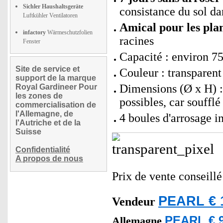
Sichler Haushaltsgeräte
consistance du sol dan
Luftkühler Ventilatoren
Amical pour les plan
infactory
Wärmeschutzfolien
racines
Fenster
Capacité : environ 7
Site de service et
Couleur : transparent
support de la marque
Dimensions (Ø x H) : 
Royal Gardineer Pour
les zones de
possibles, car soufflé
commercialisation de
l'Allemagne, de
4 boules d'arrosage 
l'Autriche et de la
Suisse
Confidentialité
A propos de nous
Prix de vente conseill
PEARL € 
Vendeur
PEARL € 9
Allemagne