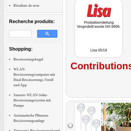
Résultats de tests
Recherche produits:
Produktvorstellung
Vorgestellt wurde NX-9906.
Shopping:
Lisa 05/19
Bewässerungskugel
Contributions
WLAN-
Bewässerungscomputer mit
Dual-Bewässerungs-Ventil
und App
Smartes WLAN-Solar-
Bewässerungssystem mit
Pumpe
Automatische Pflanzen-
Bewässerungsanlage
Terracotta-Bewässerungskugel