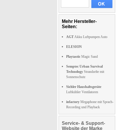
Mehr Hersteller-
Seiten:
AGT
Akku Luftpumpen Auto
ELESION
Playtastic
Magic Sand
Semptec Urban Survival
Technology
Strandzelte mit
Sonnenschutz
Sichler Haushaltsgeräte
Luftkühler Ventilatoren
infactory
Megaphone mit Sprach-
Recording und Playback
Service- & Support-
Website der Marke