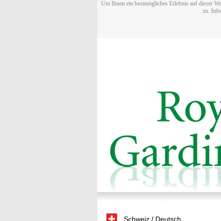
Um Ihnen ein bestmögliches Erlebnis auf dieser We
zu. Inf
Schweiz / Deutsch