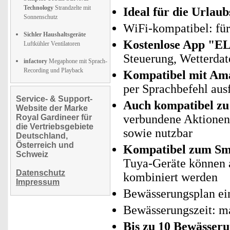
Technology
Strandzelte mit
Ideal für die Urlau
Sonnenschutz
WiFi-kompatibel: fü
Sichler Haushaltsgeräte
Kostenlose App "E
Luftkühler Ventilatoren
Steuerung, Wetterdat
infactory
Megaphone mit Sprach-
Recording und Playback
Kompatibel mit Am
per Sprachbefehl aus
Service- & Support-
Auch kompatibel zu 
Website der Marke
verbundene Aktionen 
Royal Gardineer für
die Vertriebsgebiete
sowie nutzbar
Deutschland,
Österreich und
Kompatibel zum Sma
Schweiz
Tuya-Geräte können
Datenschutz
kombiniert werden
Impressum
Bewässerungsplan ein
Bewässerungszeit: m
Bis zu 10 Bewässer