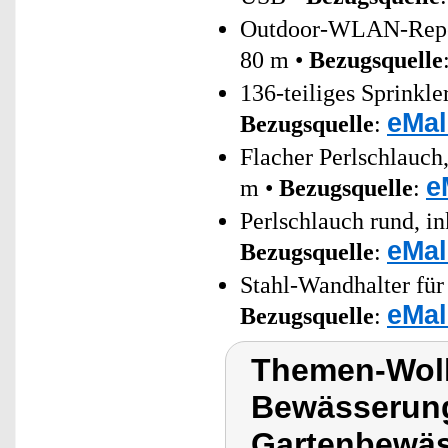
Outdoor-WLAN-Repeat
80 m •
Bezugsquelle
136-teiliges Sprinkl
eMal
Bezugsquelle
:
Flacher Perlschlauch
e
m •
Bezugsquelle
:
Perlschlauch rund, i
eMal
Bezugsquelle
:
Stahl-Wandhalter für
eMal
Bezugsquelle
:
Themen-Wol
Bewässerung
Gartenbewäs