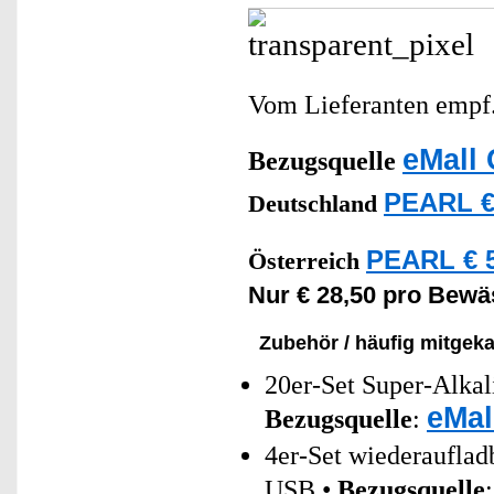
Vom Lieferanten emp
eMall 
Bezugsquelle
PEARL €
Deutschland
PEARL € 5
Österreich
Nur € 28,50 pro Bew
Zubehör / häufig mitgeka
20er-Set Super-Alkal
eMal
Bezugsquelle
:
4er-Set wiederaufla
USB •
Bezugsquelle