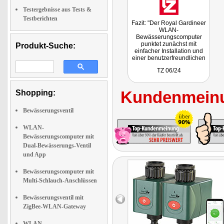
Testergebnisse aus Tests &
Testberichten
Fazit: "Der Royal Gardineer
WLAN-
Bewässerungscomputer
punktet zunächst mit
Produkt-Suche:
einfacher Installation und
einer benutzerfreundlichen
App, die auf Android und
TZ 06/24
iOS verfügbar ist. Die
Verbindung zum WLAN
erfolgt unkompliziert und
Kundenmeinu
Shopping:
ermöglicht eine flexible
Steuerung der
Bewässerung von überall
Bewässerungsventil
aus."
WLAN-
Bewässerungscomputer mit
Dual-Bewässerungs-Ventil
und App
Bewässerungscomputer mit
Multi-Schlauch-Anschlüssen
Bewässerungsventil mit
ZigBee-WLAN-Gateway
WLAN-