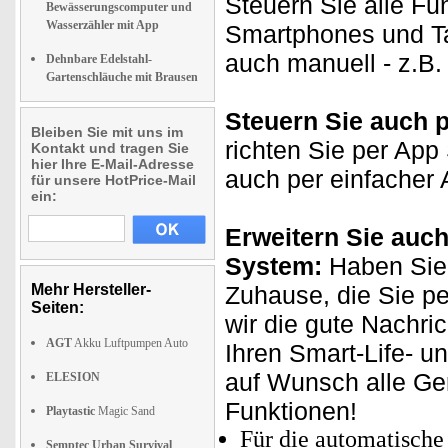
Steuern Sie alle Fu
Bewässerungscomputer und
Wasserzähler mit App
Smartphones und Ta
auch manuell - z.B.
Dehnbare Edelstahl-
Gartenschläuche mit Brausen
Steuern Sie auch 
Bleiben Sie mit uns im
richten Sie per App
Kontakt und tragen Sie
hier Ihre E-Mail-Adresse
auch per einfacher 
für unsere HotPrice-Mail
ein:
Erweitern Sie auch
System:
Haben Sie 
Mehr Hersteller-
Zuhause, die Sie p
Seiten:
wir die gute Nachri
AGT
Akku Luftpumpen Auto
Ihren Smart-Life- u
auf Wunsch alle Ge
ELESION
Funktionen!
Playtastic
Magic Sand
Für die automatische
Semptec Urban Survival