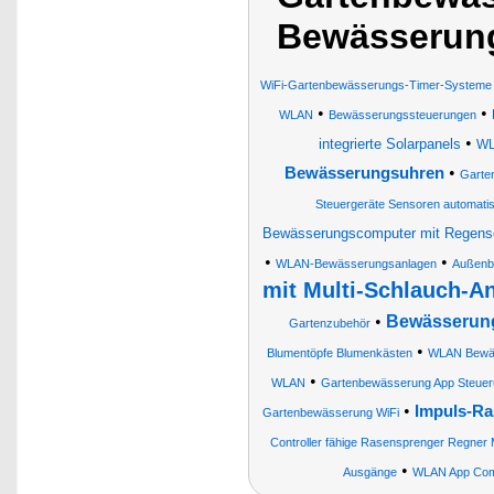
Bewässerun
WiFi-Gartenbewässerungs-Timer-Systeme
•
•
WLAN
Bewässerungssteuerungen
•
integrierte Solarpanels
WL
•
Bewässerungsuhren
Garte
Steuergeräte Sensoren automati
Bewässerungscomputer mit Regens
•
•
WLAN-Bewässerungsanlagen
Außenbe
mit Multi-Schlauch-A
•
Bewässerun
Gartenzubehör
•
Blumentöpfe Blumenkästen
WLAN Bewäs
•
WLAN
Gartenbewässerung App Steue
•
Impuls-Ra
Gartenbewässerung WiFi
Controller fähige Rasensprenger Regne
•
Ausgänge
WLAN App Comp