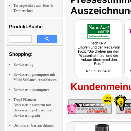
Testergebnisse aus Tests &
Auszeichnun
Testberichten
Produkt-Suche:
techTIPP
Empfehlung der Redaktion
Fazit: "Sie drehen nur den
Shopping:
Wasserhahn auf und die
Anlage übernimmt den
Rest!"
Bewässerung
Getestet wurde das Set mit
NaturLust 34/18
Bewässerungscomputer
Bewässerungscomputer mit
(NX-7405).
Multi-Schlauch-Anschlüssen
Kundenmeinu
Bewässerungscomputer
Tropf-Pflanzen-
Bewässerungssystem mit
Bewässerungs-Düsen inkl.
Bewässerungsuhr
Dehnbarer Gartenschlauch