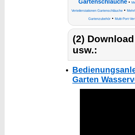
Gartenschläuche
•
Me
•
Verteilerstationen Gartenschläuche
Mehrf
•
Gartenzubehör
Multi-Port-Ve
(2) Download
usw.:
Bedienungsanle
Garten Wasserve