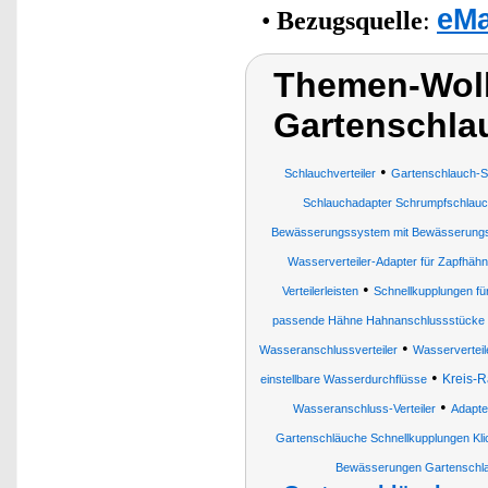
eMa
•
Bezugsquelle
:
Themen-Wolk
Gartenschla
•
Schlauchverteiler
Gartenschlauch-Sp
Schlauchadapter Schrumpfschlauch 
Bewässerungssystem mit Bewässerung
Wasserverteiler-Adapter für Zapfhäh
•
Verteilerleisten
Schnellkupplungen fü
passende Hähne Hahnanschlussstücke
•
Wasseranschlussverteiler
Wasserverteil
•
Kreis-
einstellbare Wasserdurchflüsse
•
Wasseranschluss-Verteiler
Adapte
Gartenschläuche Schnellkupplungen Kli
Bewässerungen Gartenschl