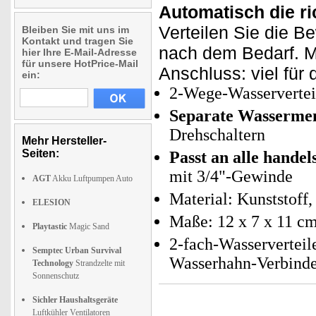
Automatisch die 
Verteilen Sie die B
Bleiben Sie mit uns im
Kontakt und tragen Sie
nach dem Bedarf. M
hier Ihre E-Mail-Adresse
für unsere HotPrice-Mail
Anschluss: viel für
ein:
2-Wege-Wasservertei
Separate Wassermen
Drehschaltern
Mehr Hersteller-
Seiten:
Passt an alle hande
mit 3/4"-Gewinde
AGT
Akku Luftpumpen Auto
Material: Kunststoff
ELESION
Maße: 12 x 7 x 11 cm
Playtastic
Magic Sand
2-fach-Wasserverteil
Semptec Urban Survival
Wasserhahn-Verbinde
Technology
Strandzelte mit
Sonnenschutz
Sichler Haushaltsgeräte
Luftkühler Ventilatoren