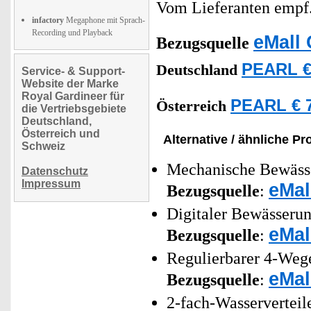
Vom Lieferanten emp
infactory
Megaphone mit Sprach-
Recording und Playback
eMall 
Bezugsquelle
PEARL €
Deutschland
Service- & Support-
Website der Marke
Royal Gardineer für
PEARL € 7
Österreich
die Vertriebsgebiete
Deutschland,
Österreich und
Alternative / ähnliche Pr
Schweiz
Mechanische Bewässe
Datenschutz
Impressum
eMal
Bezugsquelle
:
Digitaler Bewässerun
eMal
Bezugsquelle
:
Regulierbarer 4-Wege
eMal
Bezugsquelle
:
2-fach-Wasserverteil