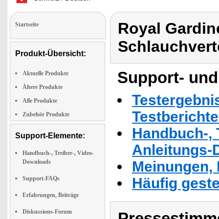
Royal Gardine
Startseite
Schlauchverte
Produkt-Übersicht:
Support- und
Aktuelle Produkte
Ältere Produkte
Testergebni
Alle Produkte
Testbericht
Zubehör Produkte
Handbuch-, T
Support-Elemente:
Anleitungs-
Handbuch-, Treiber-, Video-
Downloads
Meinungen, 
Support-FAQs
Häufig geste
Erfahrungen, Beiträge
Diskussions-Forum
Pressestimme