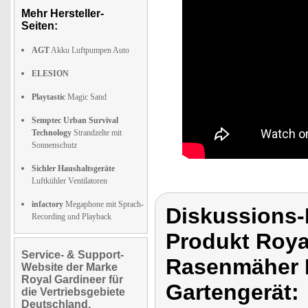
Mehr Hersteller-
Seiten:
AGT
Akku Luftpumpen Auto
ELESION
Playtastic
Magic Sand
Semptec Urban Survival
Technology
Strandzelte mit
Sonnenschutz
Sichler Haushaltsgeräte
Luftkühler Ventilatoren
infactory
Megaphone mit Sprach-
Diskussions-
Recording und Playback
Produkt Roya
Service- & Support-
Rasenmäher 
Website der Marke
Royal Gardineer für
Gartengerät:
die Vertriebsgebiete
Deutschland,