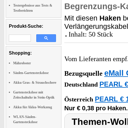
Begrenzungs-K
Testergebnisse aus Tests &
Testberichten
Mit diesen
Haken
be
Verlängerungskabel
Produkt-Suche:
Inhalt: 50 Stück
Shopping:
Vom Lieferanten emp
Mähroboter
eMall 
Bezugsquelle
Säulen-Gartensteckdose
Akku Gras- & Strauchschere
PEARL €
Deutschland
Gartensteckdose mit
Zeitschaltuhr in Stein-Optik
PEARL € 1
Österreich
Nur € 0,38 pro Haken.
Akku für Akku-Werkzeug
WLAN-Säulen-
Themen-Wolk
Gartensteckdose