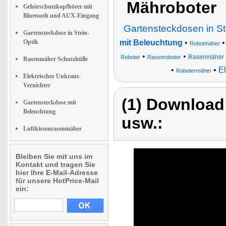
Mähroboter
Gehörschutzkopfhörer mit
Bluetooth und AUX-Eingang
Gartensteckdosen in St
Gartensteckdose in Stein-
Optik
mit Beleuchtung
•
Robotmäher
•
•
Rasenmäher 
Roboter
Rasenroboter
Rasenmäher Schutzhülle
•
•
El
Robotermäher
Elektrischer Unkraut-
Vernichter
(1) Download
Gartensteckdose mit
Beleuchtung
usw.:
Luftkissenrasenmäher
Bleiben Sie mit uns im
Kontakt und tragen Sie
hier Ihre E-Mail-Adresse
für unsere HotPrice-Mail
ein: