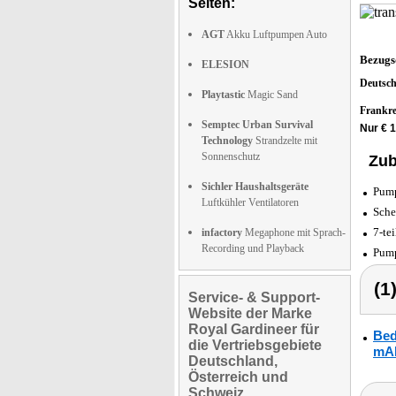
Seiten:
AGT
Akku Luftpumpen Auto
Bezugs
ELESION
Deutsc
Playtastic
Magic Sand
Frankr
Semptec Urban Survival
Nur € 
Technology
Strandzelte mit
Sonnenschutz
Zub
Sichler Haushaltsgeräte
Pump
Luftkühler Ventilatoren
Sche
7-te
infactory
Megaphone mit Sprach-
Recording und Playback
Pump
(1
Service- & Support-
Website der Marke
Royal Gardineer für
Bed
die Vertriebsgebiete
mAh
Deutschland,
Österreich und
Schweiz