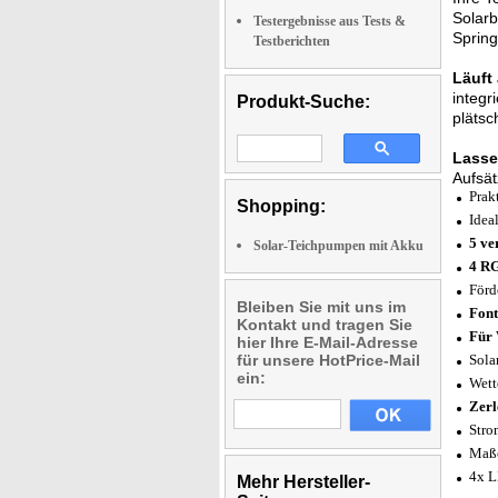
Solarb
Testergebnisse aus Tests &
Spring
Testberichten
Läuft
integr
Produkt-Suche:
plätsc
Lasse
Aufsät
Prak
Shopping:
Idea
5 ve
Solar-Teichpumpen mit Akku
4 RG
Förd
Bleiben Sie mit uns im
Font
Kontakt und tragen Sie
Für 
hier Ihre E-Mail-Adresse
für unsere HotPrice-Mail
Sola
ein:
Wett
Zerl
Stro
Maße
4x L
Mehr Hersteller-