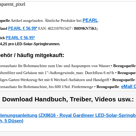
PEARL
quelle
Artikel ausgelaufen. Ähnliche Produkte bei
PEARL € 56,99*
hland
EAN:
4022107915427
/
B0D9KN75K1;
PEARL € 56,95*
eich
14,25 pro LED-Solar-Springbrunnen.
ehör / häufig mitgekauft:
enaufsatz für Bohrmaschine zum Um- und Auspumpen von Wasser •
Bezugsquelle
ibenfilter und Gehäuse mit 1"-Außengewinde, max. Durchfluss 6 m³/h •
Bezugsque
iliges Garten-Werkzeug-Set mit 6 Wechsel-Aufsätzen und Handgriff •
Bezugsquelle
eMall 
enaufsatz für Bohrmaschine, bis 600 l/Std. Fördermenge •
Bezugsquelle
:
) Download Handbuch, Treiber, Videos usw.:
ienungsanleitung (ZX8616 - Royal Gardineer LED-Solar-Springb
, 5 Düsen)