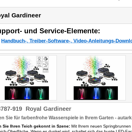
yal Gardineer
pport- und Service-Elemente:
Handbuch-, Treiber-Software-, Video-Anleitungs-Downl
8787-919
Royal Gardineer
n Sie für farbenfrohe Wasserspiele in Ihrem Garten - autar
n Sie Ihren Teich gekonnt in Szene:
Mit Ihrem neuen Springbrunnen z
eich-Oberfläche. Wenn es dunkel wird, schaltet sich das bunte LED-Fa