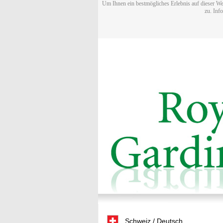
Um Ihnen ein bestmögliches Erlebnis auf dieser We
zu. Inf
Schweiz / Deutsch