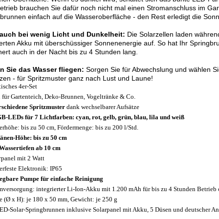
etrieb brauchen Sie dafür noch nicht mal einen Stromanschluss im Gar
brunnen einfach auf die Wasseroberfläche - den Rest erledigt die Sonn
 auch bei wenig Licht und Dunkelheit:
Die Solarzellen laden während
ierten Akku mit überschüssiger Sonnenenergie auf. So hat Ihr Springb
hert auch in der Nacht bis zu 4 Stunden lang.
n Sie das Wasser fliegen:
Sorgen Sie für Abwechslung und wählen Si
zen - für Spritzmuster ganz nach Lust und Laune!
tisches 4er-Set
l für Gartenteich, Deko-Brunnen, Vogeltränke & Co.
rschiedene Spritzmuster
dank wechselbarer Aufsätze
B-LEDs für 7 Lichtfarben: cyan, rot, gelb, grün, blau, lila und weiß
erhöhe: bis zu 50 cm, Fördermenge: bis zu 200 l/Std.
änen-Höhe: bis zu 50 cm
Wassertiefen ab 10 cm
rpanel mit 2 Watt
erfeste Elektronik: IP65
egbare Pumpe für einfache Reinigung
mversorgung: integrierter Li-Ion-Akku mit 1.200 mAh für bis zu 4 Stunden Betrieb 
 (Ø x H): je 180 x 50 mm, Gewicht: je 250 g
ED-Solar-Springbrunnen inklusive Solarpanel mit Akku, 5 Düsen und deutscher An