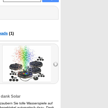
oads
(1)
k dank Solar
aubern Sie tolle Wasserspiele auf
rbspektakel automatisch dazu. Dank