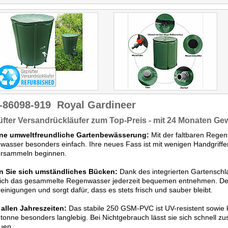
-86098-919
Royal Gardineer
fter Versandrückläufer zum Top-Preis - mit 24 Monaten Ge
ine umweltfreundliche Gartenbewässerung:
Mit der faltbaren Regen
asser besonders einfach. Ihre neues Fass ist mit wenigen Handgriffe
rsammeln beginnen.
n Sie sich umständliches Bücken:
Dank des integrierten Gartensch
sich das gesammelte Regenwasser jederzeit bequemen entnehmen. Der
einigungen und sorgt dafür, dass es stets frisch und sauber bleibt.
 allen Jahreszeiten:
Das stabile 250 GSM-PVC ist UV-resistent sowie 
onne besonders langlebig. Bei Nichtgebrauch lässt sie sich schnell 
uen.