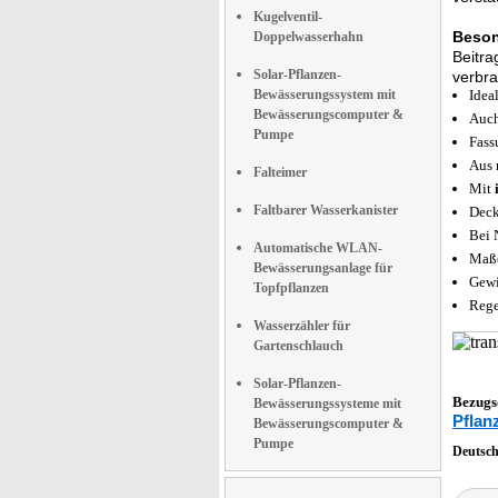
Kugelventil-
Beson
Doppelwasserhahn
Beitra
Solar-Pflanzen-
verbr
Bewässerungssystem mit
Idea
Bewässerungscomputer &
Auch
Pumpe
Fass
Aus
Falteimer
Mit
Faltbarer Wasserkanister
Deck
Bei 
Automatische WLAN-
Maße
Bewässerungsanlage für
Gewi
Topfpflanzen
Rege
Wasserzähler für
Gartenschlauch
Solar-Pflanzen-
Bezugs
Bewässerungssysteme mit
Pflan
Bewässerungscomputer &
Pumpe
Deutsc