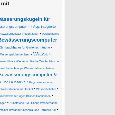
 mit
wässerungskugeln für
erungscomputer mit App, integrierte
•
nwasserbehälter-Regenfässer
Auslaufhähne
Bewässerungscomputer
•
 Schlauchhalter für Gartenschläuche
Wasser-
•
Wasserspeicherbehälter
nanschlüsse Wasserschläuche Tropfschläuche
en Überlaufstopps Wasserhahnanschlüsse
 Bewässerungscomputer &
•
n- und Laubsäcke
Regenwassertonne-
•
•
•
Wassertonnen mit Deckel
Wasserbehälter
•
lanzenbewässerungen Blumen Dachrinnen
•
ungen
Kunststoffe PVC Hähne Wasserhähne
•
tainer Bewässerungschläuche Fallrohre Zoll