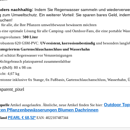
ders nachhaltig:
Indem Sie Regenwasser sammeln und wiederverwende
g zum Umweltschutz. Ein weiterer Vorteil: Sie sparen bares Geld, ind
auchen!
l für alle, die Ihre Pflanzen umweltbewusst bewässern möchten
 eine optimale Lösung für alle Camping- und Outdoor-Fans, die eine portable Was
ungsvolumen:
500 Liter
 robustem 620 GSM-PVC:
UV-resistent, korrosionsbeständig
und besonders langle
integriertem Gartenschlauchanschluss und Wasserhahn
el schützt Regenwasser vor Verunreinigungen
Nichtgebrauch platzsparend zusammenfaltbar
 (ØxH): 80 x 98 cm
cht: 4,67 kg
ntonne inklusive 6x Stange, 6x Fußbasis, Gartenschlauchanschluss, Wasserhahn, Ü
Outdoor Top
quelle
Artikel ausgelaufen. Ähnliche, neue Artikel finden Sie hier:
zen Pflanzenbewässerungen Blumen Dachrinnen
PEARL € 68,52*
hland
EAN:
4022107487344