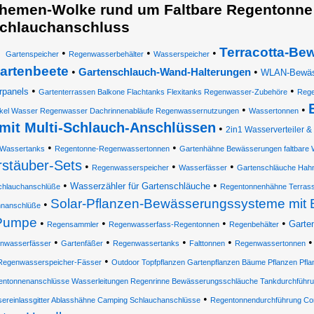
hemen-Wolke rund um Faltbare Regentonne
chlauchanschluss
Terracotta-Be
•
•
•
Gartenspeicher
Regenwasserbehälter
Wasserspeicher
artenbeete
•
•
Gartenschlauch-Wand-Halterungen
WLAN-Bewäss
•
•
rpanels
Gartenterrassen Balkone Flachtanks Flexitanks Regenwasser-Zubehöre
Rege
•
•
kel Wasser Regenwasser Dachrinnenabläufe Regenwassernutzungen
Wassertonnen
mit Multi-Schlauch-Anschlüssen
•
2in1 Wasserverteiler &
•
•
Wassertanks
Regentonne-Regenwassertonnen
Gartenhähne Bewässerungen faltbare 
rstäuber-Sets
•
•
•
Regenwasserspeicher
Wasserfässer
Gartenschläuche Hah
•
•
Wasserzähler für Gartenschläuche
chlauchanschlüße
Regentonnenhähne Terrass
Solar-Pflanzen-Bewässerungssysteme mit
•
nanschlüße
Pumpe
•
•
•
•
Garte
Regensammler
Regenwasserfass-Regentonnen
Regenbehälter
•
•
•
•
nwasserfässer
Gartenfäßer
Regenwassertanks
Falttonnen
Regenwassertonnen
•
Regenwasserspeicher-Fässer
Outdoor Topfpflanzen Gartenpflanzen Bäume Pflanzen Pf
entonnenanschlüsse Wasserleitungen Regenrinne Bewässerungsschläuche Tankdurchführ
•
ereinlassgitter Ablasshähne Camping Schlauchanschlüsse
Regentonnendurchführung Con