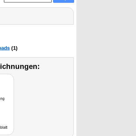
oads
(1)
eichnungen:
ung
blatt