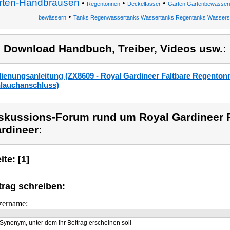
rten-Handbrausen
•
•
•
Regentonnen
Deckelfässer
Gärten Gartenbewässeru
•
bewässern
Tanks Regenwassertanks Wassertanks Regentanks Wassersp
) Download Handbuch, Treiber, Videos usw.:
ienungsanleitung (ZX8609 - Royal Gardineer Faltbare Regentonn
lauchanschluss)
skussions-Forum rund um Royal Gardineer 
rdineer:
ite: [1]
trag schreiben:
zername:
Synonym, unter dem Ihr Beitrag erscheinen soll