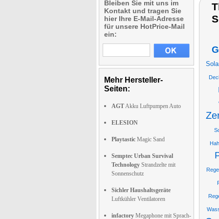
Bleiben Sie mit uns im
T
Kontakt und tragen Sie
S
hier Ihre E-Mail-Adresse
für unsere HotPrice-Mail
ein:
G
Sola
Dec
Mehr Hersteller-
Seiten:
AGT
Akku Luftpumpen Auto
Ze
ELESION
S
Playtastic
Magic Sand
Hah
Semptec Urban Survival
Technology
Strandzelte mit
Rege
Sonnenschutz
Sichler Haushaltsgeräte
Reg
Luftkühler Ventilatoren
Wass
infactory
Megaphone mit Sprach-