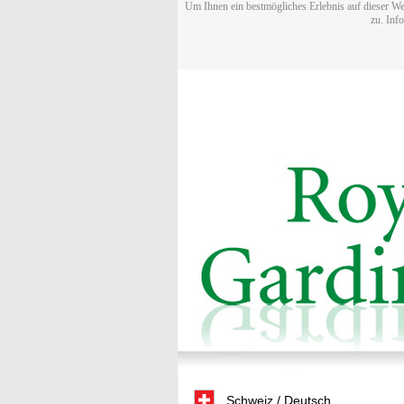
Um Ihnen ein bestmögliches Erlebnis auf dieser We
zu. Inf
Schweiz / Deutsch