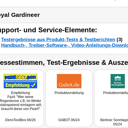
yal Gardineer
pport- und Service-Elemente:
Testergebnisse aus Produkt-Tests & Testberichten
(3)
Handbuch-, Treiber-Software-, Video-Anleitungs-Downl
ressestimmen, Test-Ergebnisse & Ausz
Empfehlung
Produktvorstellung
Produktvorstell
Fazit: "Wer seine
Regentonne z.B. im Winter
platzsparend einlagern will,
braucht diese von Pearl!"
DensToolBox 06/26
GABOT 06/24
Berliner Sonntags
05/24