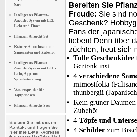
Bereiten Sie Pfla
Sack
Freude:
Sie sind n
Intelligentes Pflanzen-
Anzucht-System mit LED-
Geschenk? Hobbygä
Licht und Timer
Fans der japanisch
Pflanzen-Anzucht-Set
lieben! Denn über d
Kräuter-Anzuchtset mit 4
züchten, freut sich 
Samenarten und Zubehör
Tolle Geschenkidee
Intelligentes Pflanzen-
Gartenkunst
Anzucht-System mit LED-
Licht, App- und
4 verschiedene Sam
Sprachsteuerung
mimosifolia (Palisan
Wasserspender für
thunbergii (Japanisc
Topfpflanzen
Kein grüner Daumen 
Pflanzen-Anzucht-Sets
Zubehör
4 Töpfe und Unterse
Bleiben Sie mit uns im
Kontakt und tragen Sie
4 Schilder
zum Besch
hier Ihre E-Mail-Adresse