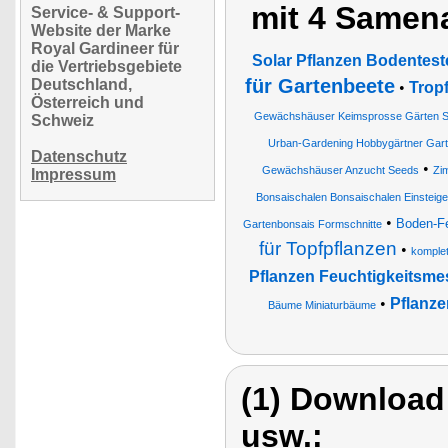
mit 4 Samen
Service- & Support-
Website der Marke
Royal Gardineer für
Solar Pflanzen Bodentest
die Vertriebsgebiete
für Gartenbeete
Deutschland,
•
Trop
Österreich und
Gewächshäuser Keimsprosse Gärten S
Schweiz
Urban-Gardening Hobbygärtner Gar
Datenschutz
•
Gewächshäuser Anzucht Seeds
Zi
Impressum
Bonsaischalen Bonsaischalen Einsteig
•
Boden-Fe
Gartenbonsais Formschnitte
für Topfpflanzen
•
komplet
Pflanzen Feuchtigkeitsme
•
Pflanz
Bäume Miniaturbäume
(1) Download
usw.: