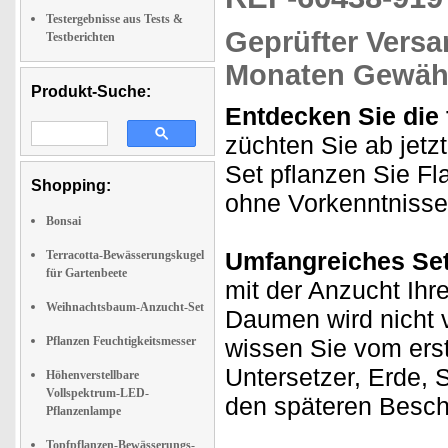
Testergebnisse aus Tests &
Geprüfter Versa
Testberichten
Monaten Gewähr
Produkt-Suche:
Entdecken Sie die 
züchten Sie ab jetz
Set pflanzen Sie F
Shopping:
ohne Vorkenntnisse
Bonsai
Umfangreiches Set
Terracotta-Bewässerungskugel
für Gartenbeete
mit der Anzucht Ihr
Weihnachtsbaum-Anzucht-Set
Daumen wird nicht 
Pflanzen Feuchtigkeitsmesser
wissen Sie vom erst
Untersetzer, Erde, 
Höhenverstellbare
Vollspektrum-LED-
den späteren Beschn
Pflanzenlampe
Topfpflanzen-Bewässerungs-