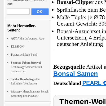
für unsere HotPrice-Mail
Bonsai-Clipper
aus 
ein:
Sprühflasche zum Be
Maße Töpfe: je Ø 78
Gesamt-Gewicht: 30
Mehr Hersteller-
Seiten:
Bonsai-Anzuchtset in
Untersetzern, 4 Erdpe
AGT
Akku Luftpumpen Auto
deutscher Anleitung
ELESION
Playtastic
Magic Sand
Semptec Urban Survival
Bezugsquelle
Artikel a
Technology
Strandzelte mit
Sonnenschutz
Bonsai Samen
Sichler Haushaltsgeräte
PEARL €
Deutschland
Luftkühler Ventilatoren
infactory
Megaphone mit Sprach-
Recording und Playback
Themen-Wolk