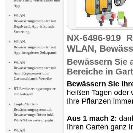
Dual-Ventil, Wasserzähler und
App
WLAN-
Bewässerungscomputer mit
Regelventil, App & Sprach-
Steuerung
NX-6496-919
R
WLAN-
WLAN, Bewäss
Bewässerungscomputer mit
App, integriertes Solarpanel
Bewässern Sie a
WLAN-
Bewässerungscomputer mit
Bereiche in Gar
App, Regensensor und
Gartenschlauch-Verteiler
Bewässern Sie ihr
BT-Bewässerungscomputer
heißen Tagen oder w
mit Gateway
Ihre Pflanzen immer
Tropf-Pflanzen-
Bewässerungssystem mit
Bewässerungs-Düsen inkl.
Aus 1 mach 2:
dank
WLAN-Bewässerungsuhr
Ihren Garten ganz i
WLAN-