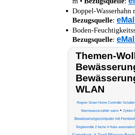
e
m •
Bezugsquelle
:
Doppel-Wasserhahn mi
eMal
Bezugsquelle
:
Boden-Feuchtigkeits
eMal
Bezugsquelle
:
Themen-Wol
Bewässerun
Bewässerun
WLAN
Regner Smart Home Controller Schalter 
•
Warmwasserzähler warm
Zyklen 
Bewässerungscomputer mit Fernbed
Regelventile 2-fache 4 Hubs automatisc
Gartenbeet- & Tropf-Pflanzen-Bew