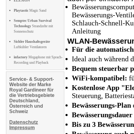
ELESION
Bewässerungscompu
Playtastic
Magic Sand
Bewässerungs-Ventile
Semptec Urban Survival
Schlauch-Schnell-Ku
Technology
Strandzelte mit
Anleitung
Sonnenschutz
WLAN-Bewässerung
Sichler Haushaltsgeräte
Luftkühler Ventilatoren
Für die automatisc
infactory
Megaphone mit Sprach-
Ideal auch während d
Recording und Playback
Bequem steuerbar 
WiFi-kompatibel:
fü
Service- & Support-
Website der Marke
Kostenlose App "El
Royal Gardineer für
Steuerung, Batteries
die Vertriebsgebiete
Deutschland,
Bewässerungs-Plan
e
Österreich und
Schweiz
Bewässerungsdauer 
Datenschutz
Bis zu 3 Bewässerun
Impressum