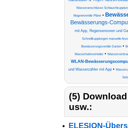
Wasseranschlüsse Schlauchkupplunge
Bewässe
•
Magnetventile Pläne
Bewässerungs-Compute
mit App, Regensensoren und Gar
Schnellkupplungen manuelle Anz
•
Bewässerungsventile Garten
B
•
Wasserhahnverteiler
Wasserverbrau
WLAN-Bewässerungscomputer
•
und Wasserzähler mit App
Wasseru
Set
(5) Download
usw.:
ELESION-Übers