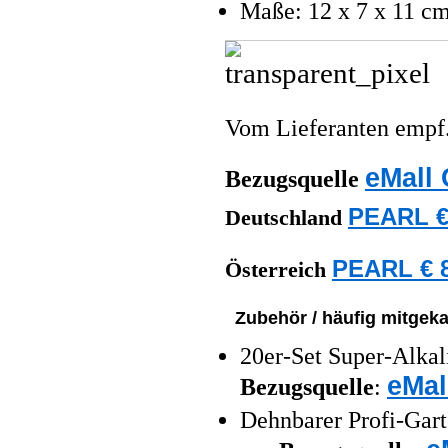
Maße: 12 x 7 x 11 cm
Vom Lieferanten emp
eMall 
Bezugsquelle
PEARL €
Deutschland
PEARL € 8
Österreich
Zubehör / häufig mitgeka
20er-Set Super-Alkal
eMal
Bezugsquelle
:
Dehnbarer Profi-Gar