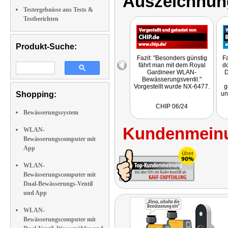
Auszeichnun
Testergebnisse aus Tests &
Testberichten
Produkt-Suche:
Fazit: "Besonders günstig
Fa
fährt man mit dem Royal
do
Gardineer WLAN-
D
Bewässerungsventil."
Vorgestellt wurde NX-6477.
g
Shopping:
un
un
CHIP 06/24
ha
Bewässerungssystem
Kundenmeinu
WLAN-
e
Bewässerungscomputer mit
G
App
WLAN-
Bewässerungscomputer mit
Dual-Bewässerungs-Ventil
und App
WLAN-
Bewässerungscomputer mit