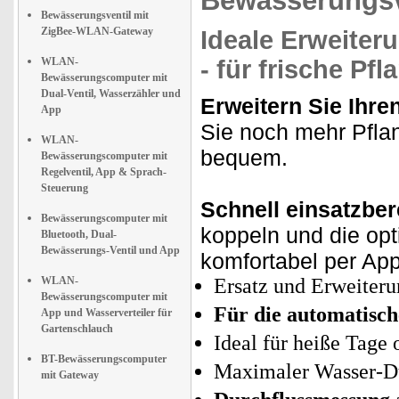
Bewässerungsv
Bewässerungsventil mit
ZigBee-WLAN-Gateway
Ideale Erweite
WLAN-
- für frische Pfl
Bewässerungscomputer mit
Dual-Ventil, Wasserzähler und
Erweitern Sie Ihr
App
Sie noch mehr Pflan
WLAN-
bequem.
Bewässerungscomputer mit
Regelventil, App & Sprach-
Steuerung
Schnell einsatzbere
Bewässerungscomputer mit
koppeln und die opt
Bluetooth, Dual-
Bewässerungs-Ventil und App
komfortabel per App
WLAN-
Ersatz und Erweiter
Bewässerungscomputer mit
Für die automatisc
App und Wasserverteiler für
Gartenschlauch
Ideal für heiße Tage
BT-Bewässerungscomputer
Maximaler Wasser-Du
mit Gateway