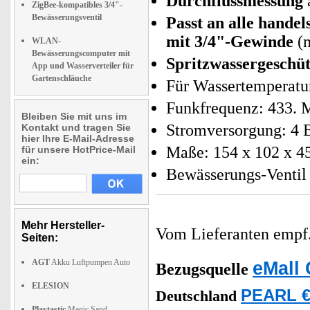
Durchflussmessung
ZigBee-kompatibles 3/4"-
Bewässerungsventil
Passt an alle hande
mit 3/4"-Gewinde
(m
WLAN-
Bewässerungscomputer mit
Spritzwassergeschüt
App und Wasserverteiler für
Gartenschläuche
Für Wassertemperatur
Funkfrequenz: 433. M
Bleiben Sie mit uns im
Stromversorgung: 4 B
Kontakt und tragen Sie
hier Ihre E-Mail-Adresse
Maße: 154 x 102 x 4
für unsere HotPrice-Mail
ein:
Bewässerungs-Ventil 
Mehr Hersteller-
Vom Lieferanten emp
Seiten:
AGT
Akku Luftpumpen Auto
eMall 
Bezugsquelle
ELESION
PEARL €
Deutschland
Playtastic
Magic Sand