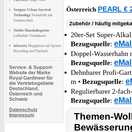
PEARL € 2
Österreich
Semptec Urban Survival
Technology
Strandzelte mit
Sonnenschutz
Zubehör / häufig mitgeka
Sichler Haushaltsgeräte
20er-Set Super-Alkal
Luftkühler Ventilatoren
eMal
Bezugsquelle
:
infactory
Megaphone mit Sprach-
Recording und Playback
Doppel-Wasserhahn mi
eMal
Bezugsquelle
:
Service- & Support-
Dehnbarer Profi-Gar
Website der Marke
Royal Gardineer für
e
m •
Bezugsquelle
:
die Vertriebsgebiete
Deutschland,
Regulierbarer 2-fach
Österreich und
eMal
Schweiz
Bezugsquelle
:
Datenschutz
Themen-Wol
Impressum
Bewässerung