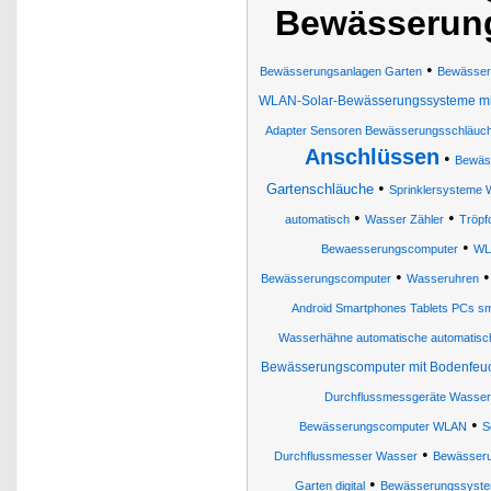
Bewässerun
•
Bewässerungsanlagen Garten
Bewässeru
WLAN-Solar-Bewässerungssysteme m
Adapter Sensoren Bewässerungsschläuche
Anschlüssen
•
Bewäs
•
Gartenschläuche
Sprinklersysteme
•
•
automatisch
Wasser Zähler
Tröpf
•
Bewaesserungscomputer
WLA
•
Bewässerungscomputer
Wasseruhren
Android Smartphones Tablets PCs s
Wasserhähne automatische automatisc
Bewässerungscomputer mit Bodenfeuch
Durchflussmessgeräte Wasserd
•
Bewässerungscomputer WLAN
S
•
Durchflussmesser Wasser
Bewässer
•
Garten digital
Bewässerungssystem