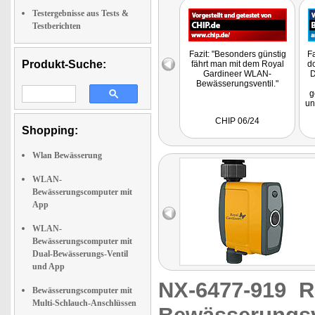
Testergebnisse aus Tests &
Testberichten
Fazit: "Besonders günstig
Fa
Produkt-Suche:
fährt man mit dem Royal
do
Gardineer WLAN-
D
Bewässerungsventil."
g
un
un
CHIP 06/24
ha
Shopping:
Wlan Bewässerung
e
G
WLAN-
Bewässerungscomputer mit
App
WLAN-
Bewässerungscomputer mit
Dual-Bewässerungs-Ventil
und App
NX-6477-919
R
Bewässerungscomputer mit
Multi-Schlauch-Anschlüssen