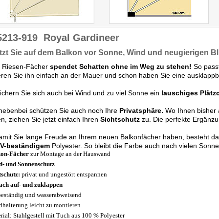
5213-919
Royal Gardineer
zt Sie auf dem Balkon vor Sonne, Wind und neugierigen Bl
r Riesen-Fächer
spendet Schatten ohne im Weg zu stehen!
So passt
ren Sie ihn einfach an der Mauer und schon haben Sie eine ausklapp
sichern Sie sich auch bei Wind und zu viel Sonne ein
lauschiges Plät
nebenbei schützen Sie auch noch Ihre
Privatsphäre.
Wo Ihnen bisher 
n, ziehen Sie jetzt einfach Ihren
Sichtschutz
zu. Die perfekte Ergänz
amit Sie lange Freude an Ihrem neuen Balkonfächer haben, besteht d
V-beständigem
Polyester. So bleibt die Farbe auch nach vielen Sonn
kon-Fächer
zur Montage an der Hauswand
- und Sonnenschutz
tschutz:
privat und ungestört entspannen
ach auf- und zuklappen
eständig und wasserabweisend
halterung leicht zu montieren
rial: Stahlgestell mit Tuch aus 100 % Polyester