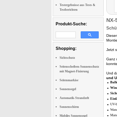
Testergebnisse aus Tests &
Testberichten
NX-
Produkt-Suche:
Schüt
Diese
Montie
Shopping:
Jetzt 
Sichtschutz
Ganz 
konnte
Seitenscheiben-Sonnenschutz
mit Magnet-Fixierung
Und d
und U
Seitenmarkise
Bal
Wind
Sonnensegel
Sich
Automatik-Strandzelt
Einf
UV-b
Sonnenschirm
Wand
Mate
Mobiles Sonnensegel