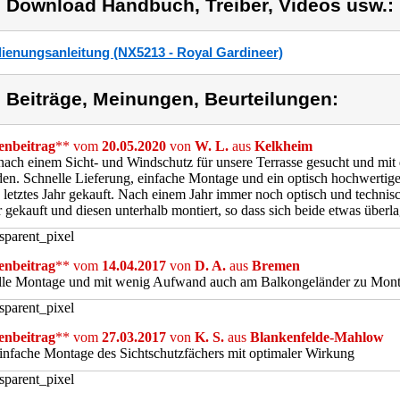
) Download Handbuch, Treiber, Videos usw.:
ienungsanleitung (NX5213 - Royal Gardineer)
) Beiträge, Meinungen, Beurteilungen:
nbeitrag
** vom
20.05.2020
von
W. L.
aus
Kelkheim
ach einem Sicht- und Windschutz für unsere Terrasse gesucht und mit
en. Schnelle Lieferung, einfache Montage und ein optisch hochwertige
s letztes Jahr gekauft. Nach einem Jahr immer noch optisch und technisc
 gekauft und diesen unterhalb montiert, so dass sich beide etwas überl
nbeitrag
** vom
14.04.2017
von
D. A.
aus
Bremen
lle Montage und mit wenig Aufwand auch am Balkongeländer zu Mont
nbeitrag
** vom
27.03.2017
von
K. S.
aus
Blankenfelde-Mahlow
infache Montage des Sichtschutzfächers mit optimaler Wirkung