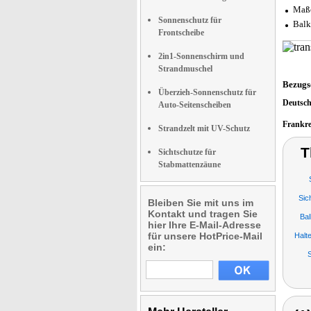
Maße
Sonnenschutz für
Balk
Frontscheibe
2in1-Sonnenschirm und
Strandmuschel
Bezugs
Überzieh-Sonnenschutz für
Deutsc
Auto-Seitenscheiben
Frankr
Strandzelt mit UV-Schutz
T
Sichtschutze für
Stabmattenzäune
Sic
Bleiben Sie mit uns im
Kontakt und tragen Sie
Ba
hier Ihre E-Mail-Adresse
für unsere HotPrice-Mail
Halt
ein: