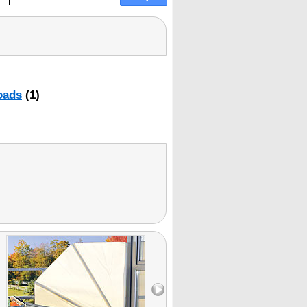
oads
(1)