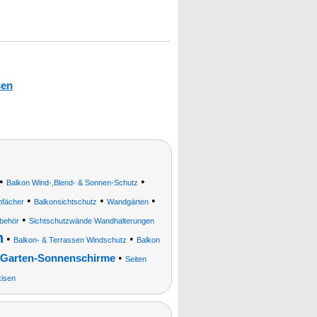
sen
•
•
Balkon Wind-,Blend- & Sonnen-Schutz
•
•
•
nfächer
Balkonsichtschutz
Wandgärten
•
behör
Sichtschutzwände Wandhalterungen
n
•
•
Balkon- & Terrassen Windschutz
Balkon
•
Garten-Sonnenschirme
Seiten
isen