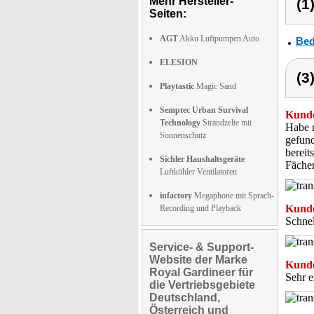
Mehr Hersteller-
(1
Seiten:
AGT
Akku Luftpumpen Auto
Bed
ELESION
(3
Playtastic
Magic Sand
Semptec Urban Survival
Kunde
Technology
Strandzelte mit
Habe n
Sonnenschutz
gefund
bereit
Sichler Haushaltsgeräte
Fächer
Luftkühler Ventilatoren
infactory
Megaphone mit Sprach-
Kunde
Recording und Playback
Schne
Service- & Support-
Website der Marke
Kunde
Royal Gardineer für
Sehr e
die Vertriebsgebiete
Deutschland,
Österreich und