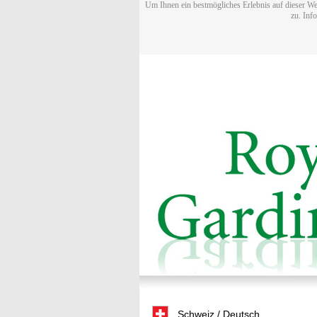
Um Ihnen ein bestmögliches Erlebnis auf dieser We
zu. Inf
Schweiz / Deutsch