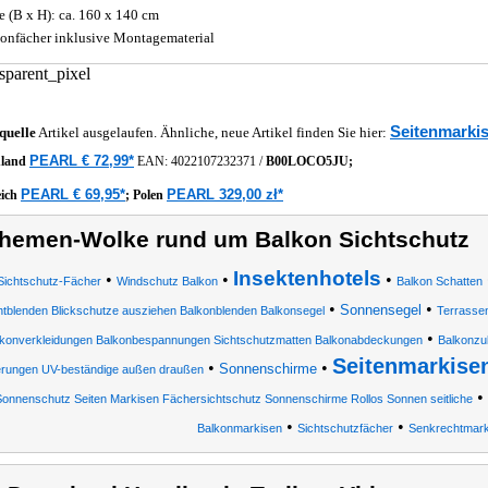
 (B x H): ca. 160 x 140 cm
onfächer inklusive Montagematerial
Seitenmarki
quelle
Artikel ausgelaufen. Ähnliche, neue Artikel finden Sie hier:
PEARL € 72,99*
hland
EAN:
4022107232371
/
B00LOCO5JU;
PEARL € 69,95*
PEARL 329,00 zł*
eich
;
Polen
hemen-Wolke rund um Balkon Sichtschutz
Insektenhotels
•
•
•
Sichtschutz-Fächer
Windschutz Balkon
Balkon Schatten
•
•
Sonnensegel
htblenden Blickschutze ausziehen Balkonblenden Balkonsegel
Terrasse
•
lkonverkleidungen Balkonbespannungen Sichtschutzmatten Balkonabdeckungen
Balkonzu
Seitenmarkise
•
•
Sonnenschirme
erungen UV-beständige außen draußen
•
Sonnenschutz Seiten Markisen Fächersichtschutz Sonnenschirme Rollos Sonnen seitliche
•
•
Balkonmarkisen
Sichtschutzfächer
Senkrechtmark