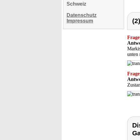
Schweiz
Datenschutz
(2
Impressum
Frage
Antwo
Markis
unten 
Frage
Antwo
Zustan
Di
Ga