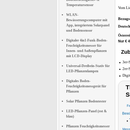
Temperatursensor
Vom Li
WLAN-
Bezugs
Bewässerungscomputer mit
App, integriertem Solarpanel
Deutsc
und Bodensensor
Österre
Digitaler 4in1-Funk-Boden-
Nur € 
Feuchtigkeitsmesser für
Innen- und Außenpflanzen
Zub
mit LCD-Display
3er-
Universal-Dreibein-Stativ für
2er-
LED-Pflanzenlampen
Digi
Digitales Boden-
T
Feuchtigkeitsmessgerät für
Pflanzen
S
Solar Pflanzen Bodentester
Fe
LED-Pflanzen-Panel (rot &
Bewä
blau)
•
Pflanzen Feuchtigkeitsmesser
Mess