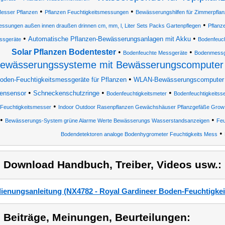
•
•
esser Pflanzen
Pflanzen Feuchtigkeitsmessungen
Bewässerungshilfen für Zimmerpfla
•
ssungen außen innen draußen drinnen cm, mm, l, Liter Sets Packs Gartenpflegen
Pflanz
•
•
Automatische Pflanzen-Bewässerungsanlagen mit Akku
ssgeräte
Bodenfeuc
Solar Pflanzen Bodentester
•
•
Bodenfeuchte Messgeräte
Bodenmessg
ewässerungssysteme mit Bewässerungscompute
•
oden-Feuchtigkeitsmessgeräte für Pflanzen
WLAN-Bewässerungscomputer mi
•
•
•
ensensor
Schneckenschutzringe
Bodenfeuchtigkeitsmeter
Bodenfeuchtigkeitss
•
 Feuchtigkeitsmesser
Indoor Outdoor Rasenpflanzen Gewächshäuser Pflanzgefäße Gro
•
•
Bewässerungs-System grüne Alarme Werte Bewässerungs Wasserstandsanzeigen
Feu
•
Bodendetektoren analoge Bodenhygrometer Feuchtigkeits Mess
) Download Handbuch, Treiber, Videos usw.:
ienungsanleitung (NX4782 - Royal Gardineer Boden-Feuchtigkeit
) Beiträge, Meinungen, Beurteilungen: