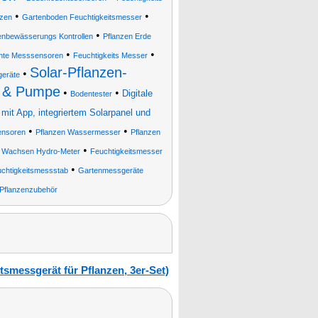
•
•
nzen
Gartenboden Feuchtigkeitsmesser
•
enbewässerungs Kontrollen
Pflanzen Erde
•
•
hte Messsensoren
Feuchtigkeits Messer
Solar-Pflanzen-
•
eräte
r & Pumpe
•
•
Digitale
Bodentester
t App, integriertem Solarpanel und
•
•
ensoren
Pflanzen Wassermesser
Pflanzen
•
w Wachsen Hydro-Meter
Feuchtigkeitsmesser
•
chtigkeitsmessstab
Gartenmessgeräte
Pflanzenzubehör
smessgerät für Pflanzen, 3er-Set)