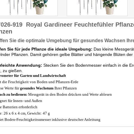
7026-919
Royal Gardineer Feuchtefühler Pflan
nzen
fen Sie die optimale Umgebung für gesundes Wachsen Ihre
fen Sie für jede Pflanze die ideale Umgebung:
Das kleine Messgerät 
lnder Pflanzen. Damit gehören gelbe Blätter und hängende Blüten der
rleichte Anwendung:
Stecken Sie den Bodenmesser einfach in die Er
t, zu gießen.
ometer für Garten und Landwirtschaft
t die Feuchtigkeit von Boden und Pflanzen-Erde
ise Werte für
gesundes Wachstum
Ihrer Pflanzen
ach zu bedienen:
Messgerät in den Boden drücken und Werte ablesen
gnet für Innen- und Außen
e Batterien erforderlich
: 26 x 6 x 4 cm, Gewicht: 47 g
Set Boden-Feuchtigkeitssmesser inklusive deutscher Anleitung