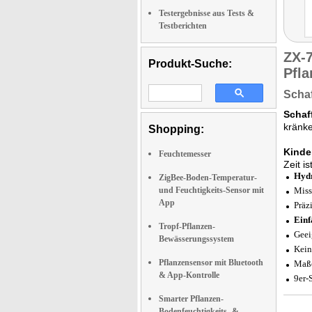
Testergebnisse aus Tests &
Testberichten
ZX-
Produkt-Suche:
Pfla
Schaf
Schaf
kränke
Shopping:
Kinde
Feuchtemesser
Zeit is
Hydr
ZigBee-Boden-Temperatur-
und Feuchtigkeits-Sensor mit
Miss
App
Präz
Einf
Tropf-Pflanzen-
Geei
Bewässerungssystem
Kein
Pflanzensensor mit Bluetooth
Maße
& App-Kontrolle
9er-
Smarter Pflanzen-
Bodenfeuchtigkeits- &