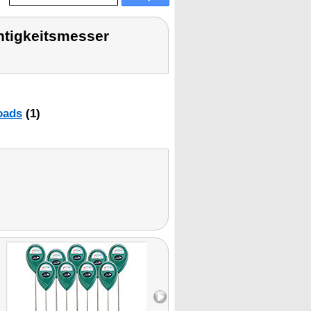
htigkeitsmesser
oads
(1)