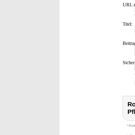
URL z
Titel:
Beitra
Sicher
Ro
Pf
* Pre