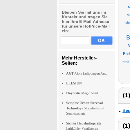
M
Bleiben Sie mit uns im
Me
Kontakt und tragen Sie
hier Ihre E-Mail-Adresse
Me
für unsere HotPrice-Mail
ein:
B
B
Bod
Mehr Hersteller-
Erde
Seiten:
AGT
Akku Luftpumpen Auto
ELESION
Playtastic
Magic Sand
(1
Semptec Urban Survival
Technology
Strandzelte mit
Bed
Sonnenschutz
Sichler Haushaltsgeräte
(1
Luftkühler Ventilatoren