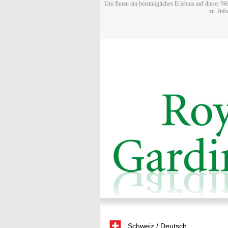
Um Ihnen ein bestmögliches Erlebnis auf dieser We
zu. Inf
Schweiz / Deutsch