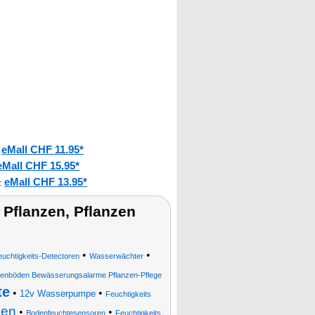
eMall CHF 11.95*
:
eMall CHF 15.95*
eMall CHF 13.95*
:
Pflanzen, Pflanzen
•
•
uchtigkeits-Detectoren
Wasserwächter
zenböden Bewässerungsalarme Pflanzen-Pflege
te
•
•
12v Wasserpumpe
Feuchtigkeits
zen
•
•
Bodenfeuchtesensoren
Feuchtigkeits