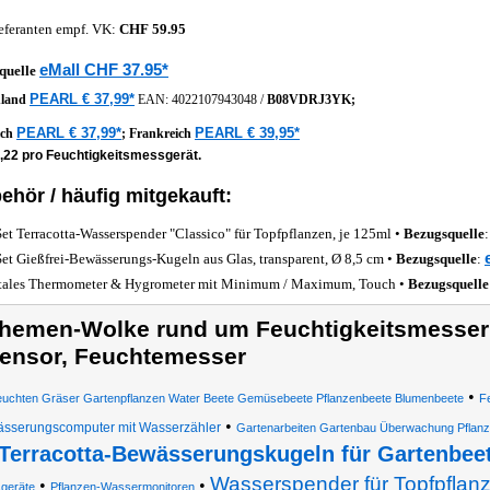
eferanten empf. VK:
CHF 59.95
eMall CHF 37.95*
quelle
PEARL € 37,99*
hland
EAN:
4022107943048
/
B08VDRJ3YK;
PEARL € 37,99*
PEARL € 39,95*
ich
;
Frankreich
4,22 pro Feuchtigkeitsmessgerät.
ehör / häufig mitgekauft:
Set Terracotta-Wasserspender "Classico" für Topfpflanzen, je 125ml •
Bezugsquelle
Set Gießfrei-Bewässerungs-Kugeln aus Glas, transparent, Ø 8,5 cm •
Bezugsquelle
:
tales Thermometer & Hygrometer mit Minimum / Maximum, Touch •
Bezugsquelle
hemen-Wolke rund um Feuchtigkeitsmesser 
ensor, Feuchtemesser
•
uchten Gräser Gartenpflanzen Water Beete Gemüsebeete Pflanzenbeete Blumenbeete
Fe
•
sserungscomputer mit Wasserzähler
Gartenarbeiten Gartenbau Überwachung Pflan
Terracotta-Bewässerungskugeln für Gartenbee
Wasserspender für Topfpflan
•
•
geräte
Pflanzen-Wassermonitoren