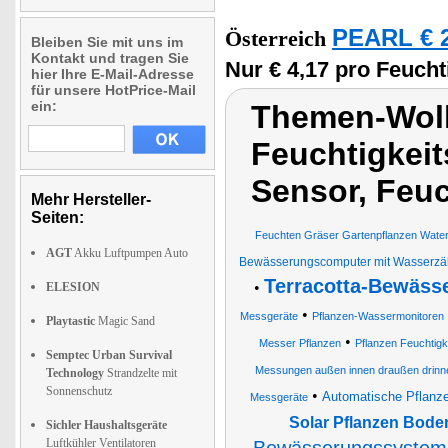
PEARL € 2
Österreich
Bleiben Sie mit uns im
Kontakt und tragen Sie
Nur € 4,17 pro Feuch
hier Ihre E-Mail-Adresse
für unsere HotPrice-Mail
ein:
Themen-Wol
Feuchtigkeit
Sensor, Feu
Mehr Hersteller-
Seiten:
Feuchten Gräser Gartenpflanzen Wate
AGT
Akku Luftpumpen Auto
Bewässerungscomputer mit Wasserzä
Terracotta-Bewäss
•
ELESION
•
Messgeräte
Pflanzen-Wassermonitoren
Playtastic
Magic Sand
•
Messer Pflanzen
Pflanzen Feuchtig
Semptec Urban Survival
Messungen außen innen draußen drinnen
Technology
Strandzelte mit
Sonnenschutz
•
Automatische Pflanz
Messgeräte
Solar Pflanzen Bode
Sichler Haushaltsgeräte
Luftkühler Ventilatoren