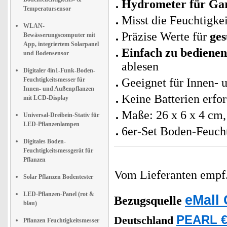
Hydrometer für Gar
Temperatursensor
Misst die Feuchtigke
WLAN-
Präzise Werte für
ge
Bewässerungscomputer mit
App, integriertem Solarpanel
Einfach zu bedienen
und Bodensensor
ablesen
Digitaler 4in1-Funk-Boden-
Feuchtigkeitsmesser für
Geeignet für Innen-
Innen- und Außenpflanzen
Keine Batterien erfor
mit LCD-Display
Maße: 26 x 6 x 4 cm,
Universal-Dreibein-Stativ für
LED-Pflanzenlampen
6er-Set Boden-Feucht
Digitales Boden-
Feuchtigkeitsmessgerät für
Pflanzen
Vom Lieferanten emp
Solar Pflanzen Bodentester
LED-Pflanzen-Panel (rot &
eMall 
Bezugsquelle
blau)
PEARL €
Deutschland
Pflanzen Feuchtigkeitsmesser