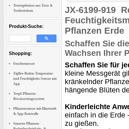
Testergebnisse aus Tests &
JX-6199-919
R
Testberichten
Feuchtigkeitsm
Produkt-Suche:
Pflanzen Erde
Schaffen Sie d
Wachsen Ihrer P
Shopping:
Schaffen Sie für j
Feuchtemesser
kleine Messgerät gi
ZigBee-Boden-Temperatur-
und Feuchtigkeits-Sensor mit
kränkelnder Pflanze
App
hängende Blüten de
Tropf-Pflanzen-
Bewässerungssystem
Kinderleichte Anw
Pflanzensensor mit Bluetooth
einfach in die Erde 
& App-Kontrolle
zu gießen.
Smarter Pflanzen-
Bodenfeuchtigkeits- &