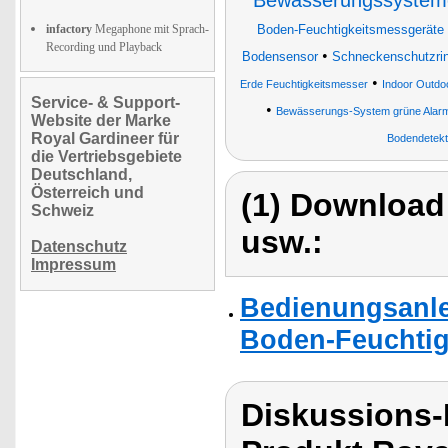
Bewässerungssystem
infactory
Megaphone mit Sprach-
Boden-Feuchtigkeitsmessgeräte 
Recording und Playback
•
Bodensensor
Schneckenschutzri
•
Erde Feuchtigkeitsmesser
Indoor Outd
Service- & Support-
•
Bewässerungs-System grüne Alar
Website der Marke
Royal Gardineer für
Bodendetekt
die Vertriebsgebiete
Deutschland,
Österreich und
(1) Download
Schweiz
usw.:
Datenschutz
Impressum
Bedienungsanle
Boden-Feuchtigk
Diskussions-