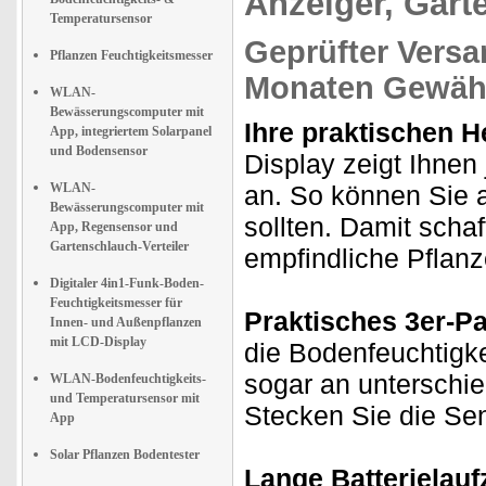
Anzeiger, Gart
Temperatursensor
Geprüfter Versa
Pflanzen Feuchtigkeitsmesser
Monaten Gewähr
WLAN-
Bewässerungscomputer mit
Ihre praktischen He
App, integriertem Solarpanel
und Bodensensor
Display zeigt Ihnen 
WLAN-
an. So können Sie 
Bewässerungscomputer mit
sollten. Damit sch
App, Regensensor und
Gartenschlauch-Verteiler
empfindliche Pflanz
Digitaler 4in1-Funk-Boden-
Feuchtigkeitsmesser für
Praktisches 3er-P
Innen- und Außenpflanzen
mit LCD-Display
die Bodenfeuchtigk
sogar an unterschie
WLAN-Bodenfeuchtigkeits-
und Temperatursensor mit
Stecken Sie die Sen
App
Solar Pflanzen Bodentester
Lange Batterielaufz