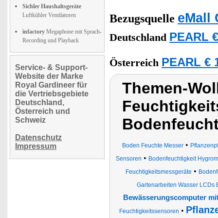
Sichler Haushaltsgeräte
eMall 
Luftkühler Ventilatoren
Bezugsquelle
infactory
Megaphone mit Sprach-
PEARL €
Deutschland
Recording und Playback
PEARL € 1
Österreich
Service- & Support-
Website der Marke
Themen-Wolk
Royal Gardineer für
die Vertriebsgebiete
Feuchtigkei
Deutschland,
Österreich und
Bodenfeuch
Schweiz
Datenschutz
•
Impressum
Boden Feuchte Messer
Pflanzenp
•
Sensoren
Bodenfeuchtigkeit Hygrom
•
Feuchtigkeitsmessgeräte
Bodenfe
Gartenarbeiten Wasser LCDs 
Bewässerungscomputer mit 
Pflanz
•
Feuchtigkeitssensoren