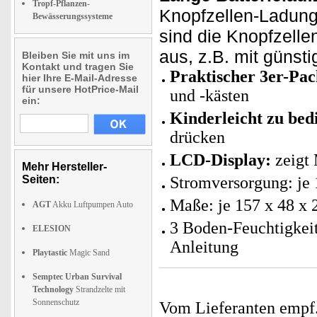
Tropf-Pflanzen-
Knopfzellen-Ladung
Bewässerungssysteme
sind die Knopfzelle
aus, z.B. mit günst
Bleiben Sie mit uns im
Kontakt und tragen Sie
Praktischer 3er-Pac
hier Ihre E-Mail-Adresse
für unsere HotPrice-Mail
und -kästen
ein:
Kinderleicht zu bed
drücken
LCD-Display:
zeigt
Mehr Hersteller-
Seiten:
Stromversorgung: je
Maße: je 157 x 48 x 
AGT
Akku Luftpumpen Auto
3 Boden-Feuchtigkeit
ELESION
Anleitung
Playtastic
Magic Sand
Semptec Urban Survival
Technology
Strandzelte mit
Sonnenschutz
Vom Lieferanten emp