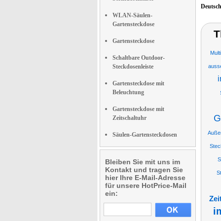
Deutsc
WLAN-Säulen-
Gartensteckdose
T
Gartensteckdose
Mult
Schaltbare Outdoor-
Steckdosenleiste
auss
i
Gartensteckdose mit
Beleuchtung
Gartensteckdose mit
G
Zeitschaltuhr
Auße
Säulen-Gartensteckdosen
Stec
S
Bleiben Sie mit uns im
Kontakt und tragen Sie
S
hier Ihre E-Mail-Adresse
für unsere HotPrice-Mail
ein:
Zei
i