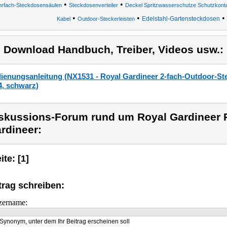
•
•
rfach-Steckdosensäulen
Steckdosenverteiler
Deckel Spritzwasserschutze Schutzkonta
•
•
•
Edelstahl-Gartensteckdosen
Kabel
Outdoor-Steckerleisten
) Download Handbuch, Treiber, Videos usw.:
ienungsanleitung (NX1531 - Royal Gardineer 2-fach-Outdoor-Ste
4, schwarz)
skussions-Forum rund um Royal Gardineer 
rdineer:
ite: [1]
trag schreiben:
zername:
Synonym, unter dem Ihr Beitrag erscheinen soll