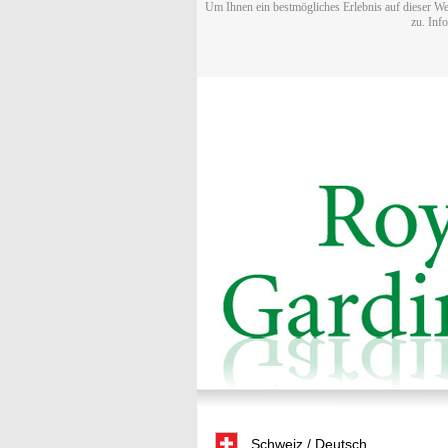
Um Ihnen ein bestmögliches Erlebnis auf dieser We
zu. Inf
Schweiz / Deutsch