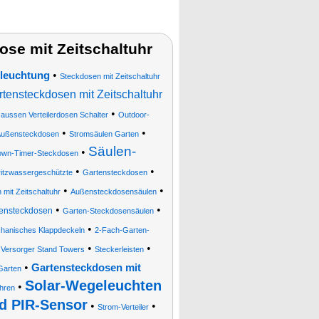
se mit Zeitschaltuhr
•
eleuchtung
Steckdosen mit Zeitschaltuhr
rtensteckdosen mit Zeitschaltuhr
•
aussen Verteilerdosen Schalter
Outdoor-
•
•
ußensteckdosen
Stromsäulen Garten
Säulen-
•
own-Timer-Steckdosen
•
•
ritzwassergeschützte
Gartensteckdosen
•
•
mit Zeitschaltuhr
Außensteckdosensäulen
•
•
ensteckdosen
Garten-Steckdosensäulen
•
chanisches Klappdeckeln
2-Fach-Garten-
•
•
 Versorger Stand Towers
Steckerleisten
•
Gartensteckdosen mit
Garten
Solar-Wegeleuchten
•
uhren
d PIR-Sensor
•
•
Strom-Verteiler