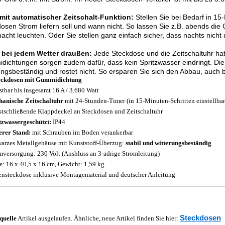
mit automatischer Zeitschalt-Funktion:
Stellen Sie bei Bedarf in 15
osen Strom liefern soll und wann nicht. So lassen Sie z.B. abends die 
nacht leuchten. Oder Sie stellen ganz einfach sicher, dass nachts nicht
t bei jedem Wetter draußen:
Jede Steckdose und die Zeitschaltuhr hat
ichtungen sorgen zudem dafür, dass kein Spritzwasser eindringt. Die
ungsbeständig und rostet nicht. So ersparen Sie sich den Abbau, auch 
eckdosen mit Gummidichtung
stbar bis insgesamt 16 A / 3.680 Watt
anische Zeitschaltuhr
mit 24-Stunden-Timer (in 15-Minuten-Schritten einstellbar
stschließende Klappdeckel an Steckdosen und Zeitschaltuhr
tzwassergeschützt:
IP44
erer Stand:
mit Schrauben im Boden verankerbar
arzes Metallgehäuse mit Kunststoff-Überzug:
stabil und witterungsbeständig
mversorgung: 230 Volt (Anshluss an 3-adrige Stromleitung)
: 16 x 40,5 x 16 cm, Gewicht: 1,59 kg
ensteckdose inklusive Montagematerial und deutscher Anleitung
Steckdosen
quelle
Artikel ausgelaufen. Ähnliche, neue Artikel finden Sie hier: