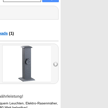
oads
(1)
währleistung!
equem Leuchten, Elektro-Rasenmäher,
680 Watt belastbar!