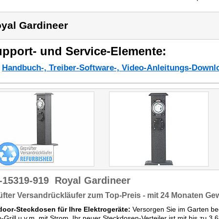
yal Gardineer
pport- und Service-Elemente:
Handbuch-, Treiber-Software-, Video-Anleitungs-Downl
-15319-919
Royal Gardineer
fter Versandrückläufer zum Top-Preis - mit 24 Monaten Ge
door-Steckdosen für Ihre Elektrogeräte:
Versorgen Sie im Garten b
o-Grill u.v.m. mit Strom. Ihr neuer Steckdosen-Verteiler ist mit bis zu 3.