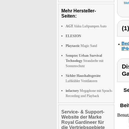
Meh
Mehr Hersteller-
Seiten:
AGT
Akku Luftpumpen Auto
(1
ELESION
Bed
Playtastic
Magic Sand
IP4
Semptec Urban Survival
Technology
Strandzelte mit
Di
Sonnenschutz
Ga
Sichler Haushaltsgeräte
Luftkühler Ventilatoren
Se
infactory
Megaphone mit Sprach-
Recording und Playback
Bei
Service- & Support-
Benut
Website der Marke
Royal Gardineer für
die Vertriebsgebiete