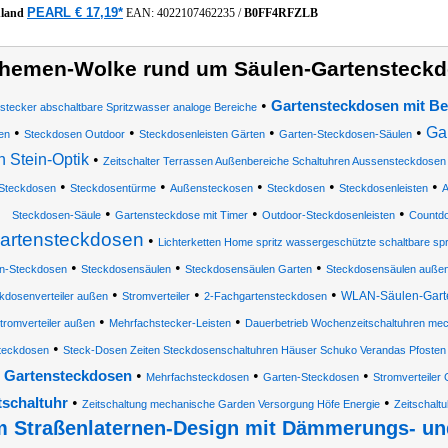
PEARL € 17,19*
hland
EAN:
4022107462235
/
B0FF4RFZLB
hemen-Wolke rund um Säulen-Gartensteckdo
•
Gartensteckdosen mit B
istecker abschaltbare Spritzwasser analoge Bereiche
•
•
•
•
Ga
en
Steckdosen Outdoor
Steckdosenleisten Gärten
Garten-Steckdosen-Säulen
n Stein-Optik
•
Zeitschalter Terrassen Außenbereiche Schaltuhren Aussensteckdosen 
•
•
•
•
•
Steckdosen
Steckdosentürme
Außensteckosen
Steckdosen
Steckdosenleisten
A
•
•
•
Steckdosen-Säule
Gartensteckdose mit Timer
Outdoor-Steckdosenleisten
Countd
artensteckdosen
•
Lichterketten Home spritz wassergeschützte schaltbare sp
•
•
•
n-Steckdosen
Steckdosensäulen
Steckdosensäulen Garten
Steckdosensäulen außen 
•
•
•
WLAN-Säulen-Gart
kdosenverteiler außen
Stromverteiler
2-Fachgartensteckdosen
•
•
tromverteiler außen
Mehrfachstecker-Leisten
Dauerbetrieb Wochenzeitschaltuhren me
•
teckdosen
Steck-Dosen Zeiten Steckdosenschaltuhren Häuser Schuko Verandas Pfosten
•
•
•
Gartensteckdosen
Mehrfachsteckdosen
Garten-Steckdosen
Stromverteiler 
•
•
tschaltuhr
Zeitschaltung mechanische Garden Versorgung Höfe Energie
Zeitschalt
m Straßenlaternen-Design mit Dämmerungs- un