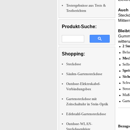
Testergebnisse aus Tests &
Auch 
Testberichten
Steckd
Mitter
Produkt-Suche:
Bleib
Gummid
witter
2 St
Bela
Shopping:
Mech
Steckdose
Selb
Spri
Säulen-Gartensteckdose
Sich
Schw
Outdoor-Elektrokabel-
Stro
Verbindungsbox
Maße
Gartensteckdose mit
Gart
Zeitschaltuhr in Stein-Optik
Edelstahl-Gartensteckdose
Outdoor-WLAN-
Bezugs
Steckdosenleiste