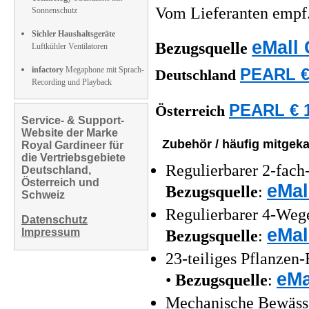
Vom Lieferanten emp
Sonnenschutz
Sichler Haushaltsgeräte
eMall 
Bezugsquelle
Luftkühler Ventilatoren
infactory
Megaphone mit Sprach-
PEARL €
Deutschland
Recording und Playback
PEARL € 1
Österreich
Service- & Support-
Website der Marke
Zubehör / häufig mitgeka
Royal Gardineer für
die Vertriebsgebiete
Regulierbarer 2-fach
Deutschland,
Österreich und
eMal
Bezugsquelle
:
Schweiz
Regulierbarer 4-Wege
Datenschutz
eMal
Impressum
Bezugsquelle
:
23-teiliges Pflanzen
eMa
•
Bezugsquelle
:
Mechanische Bewässe