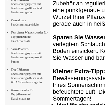
Zubehör an regulie
Bewässerungssystem mit
Bewässerungs-Düsen inkl.
eine punktgenaue un
Bewässerungsuhr
Wurzel Ihrer Pflanze
Versenkbare
gerade auch in he
Bewässerungssprinkler
Tonspitzen-Wasserspender für
Sparen Sie Wasser
Topfpflanzen mit
Flaschenaufsatz
verlegtem Schlauch 
Solar-Pflanzen-
Boden einsickert. K
Bewässerungssystem mit
Sie Wasser und bar
Bewässerungscomputer &
Pumpe
Tropf-Pflanzen-
Kleiner Extra-Tipp:
Bewässerungssystem mit
Bewässerungssystem
Bewässerungs-Düsen inkl.
WLAN-Bewässerungsuhr
Ihres Sonnenschir
befeuchtete Luft. D
Wasserspender für
Topfpflanzen mit
Sommertagen!
Flaschenaufsatz