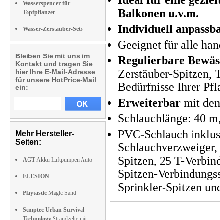
Ideal für eine gezi
Wasserspender für
Balkonen u.v.m.
Topfpflanzen
Individuell anpassb
Wasser-Zerstäuber-Sets
Geeignet für alle ha
Bleiben Sie mit uns im
Regulierbare Bewäs
Kontakt und tragen Sie
Zerstäuber-Spitzen, 
hier Ihre E-Mail-Adresse
für unsere HotPrice-Mail
Bedürfnisse Ihrer Pf
ein:
Erweiterbar
mit de
Schlauchlänge: 40 m
PVC-Schlauch inklus
Mehr Hersteller-
Seiten:
Schlauchverzweiger, 
Spitzen, 25 T-Verbin
AGT
Akku Luftpumpen Auto
Spitzen-Verbindungss
ELESION
Sprinkler-Spitzen un
Playtastic
Magic Sand
Semptec Urban Survival
Technology
Strandzelte mit