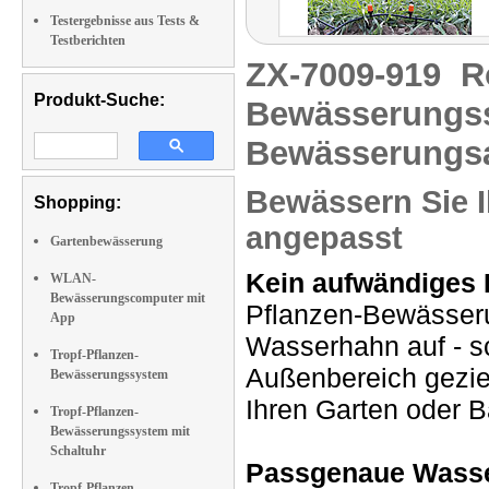
Testergebnisse aus Tests &
Testberichten
ZX-7009-919
R
Produkt-Suche:
Bewässerungss
Bewässerungs
Bewässern Sie Ih
Shopping:
angepasst
Gartenbewässerung
Kein aufwändiges 
WLAN-
Bewässerungscomputer mit
Pflanzen-Bewässeru
App
Wasserhahn auf - s
Tropf-Pflanzen-
Außenbereich geziel
Bewässerungssystem
Ihren Garten oder 
Tropf-Pflanzen-
Bewässerungssystem mit
Schaltuhr
Passgenaue Wasse
Tropf-Pflanzen-