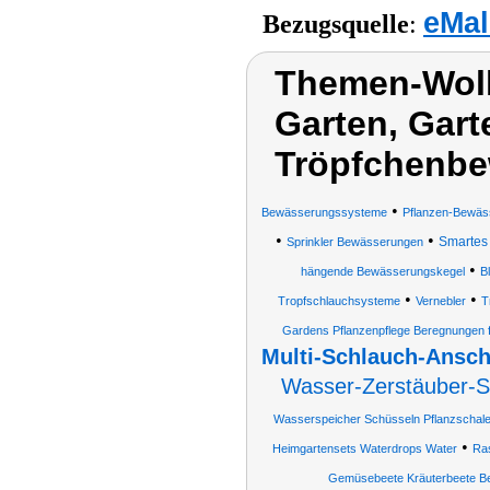
eMal
Bezugsquelle
:
Themen-Wol
Garten, Gar
Tröpfchenb
•
Bewässerungssysteme
Pflanzen-Bewäs
•
•
Smartes
Sprinkler Bewässerungen
•
hängende Bewässerungskegel
B
•
•
Tropfschlauchsysteme
Vernebler
T
Gardens Pflanzenpflege Beregnungen fle
Multi-Schlauch-Ansc
Wasser-Zerstäuber-S
Wasserspeicher Schüsseln Pflanzschale
•
Heimgartensets Waterdrops Water
Ras
Gemüsebeete Kräuterbeete Beet