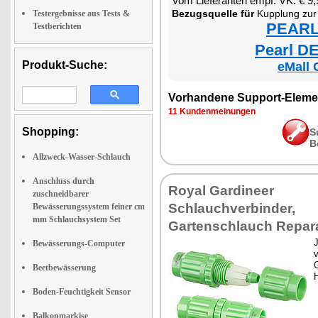
Vom Lieferanten empf. VK: € 9,
Bezugsquelle für
Kupplung zur Reparatur f
Testergebnisse aus Tests &
PEARL 
Testberichten
Pearl DE
Produkt-Suche:
eMall 
Vorhandene Support-Eleme
11 Kundenmeinungen
Shopping:
S
B
Allzweck-Wasser-Schlauch
Anschluss durch
Royal Gardineer
zuschneidbarer
Schlauchverbinder,
Bewässerungssystem feiner cm
mm Schlauchsystem Set
Gartenschlauch Repara
J
Bewässerungs-Computer
v
Beetbewässerung
Boden-Feuchtigkeit Sensor
Balkonmarkise