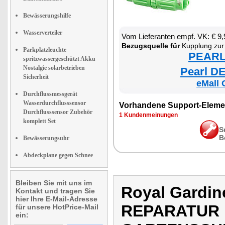
Bewässerungshilfe
Wasserverteiler
Vom Lieferanten empf. VK: € 9,
Bezugsquelle für
Kupplung zur Reparatur f
Parkplatzleuchte
PEARL 
spritzwassergeschützt Akku
Nostalgie solarbetrieben
Pearl DE
Sicherheit
eMall 
Durchflussmessgerät
Wasserdurchflusssensor
Vorhandene Support-Eleme
Durchflusssensor Zubehör
1 Kundenmeinungen
komplett Set
S
B
Bewässerungsuhr
Abdeckplane gegen Schnee
Bleiben Sie mit uns im
Royal Gardi
Kontakt und tragen Sie
hier Ihre E-Mail-Adresse
REPARATUR
für unsere HotPrice-Mail
ein: