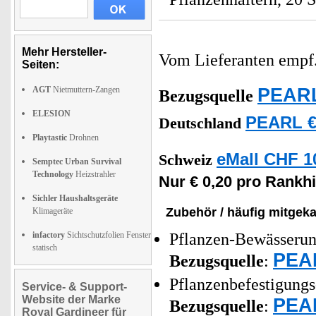
Mehr Hersteller-
Vom Lieferanten emp
Seiten:
PEARL
AGT
Nietmuttern-Zangen
Bezugsquelle
ELESION
PEARL €
Deutschland
Playtastic
Drohnen
eMall CHF 1
Schweiz
Semptec Urban Survival
Technology
Heizstrahler
Nur € 0,20 pro Rankhi
Sichler Haushaltsgeräte
Zubehör / häufig mitgeka
Klimageräte
infactory
Sichtschutzfolien Fenster
Pflanzen-Bewässerung
statisch
PEAR
Bezugsquelle
:
Pflanzenbefestigungs
Service- & Support-
Website der Marke
PEAR
Bezugsquelle
:
Royal Gardineer für