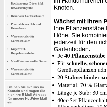
im Handumdrehen d
Bewässerungs-Düsen inkl.
Knoten.
Bewässerungsuhr
Dehnbarer Gartenschlauch
Wächst mit Ihren P
Pflanzstab aus Holz und
Ihre Pflanzenstäbe 
Kokosfasern
Höhe. Sie kombinie
Wasserverteiler für
jederzeit für den ri
Gartenschlauch
Gartenboden.
Kugelventil-
Doppelwasserhahn
Je 40 Pflanzenstäb
Metall Wasserverteiler Garten
Für
schnelle, schone
Gemüsepflanzen ud
Wasserverteiler für
Gartenschläuche
20 Stabverbinder z
Material: 70 % Glasf
Bleiben Sie mit uns im
Kontakt und tragen Sie
Länge je Stab: 30 cm
hier Ihre E-Mail-Adresse
für unsere HotPrice-Mail
40er-Set Pflanzenhal
ein:
Pflanzenhaltern, 20 