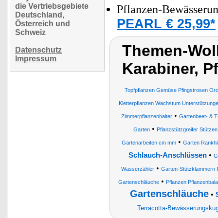
die Vertriebsgebiete
Pflanzen-Bewässerun
Deutschland,
PEARL € 25,99*
Österreich und
Schweiz
Themen-Wol
Datenschutz
Impressum
Karabiner, P
Topfpflanzen Gemüse Pfingstrosen Or
Kletterpflanzen Wachstum Unterstützung
•
Zimmerpflanzenhalter
Gartenbeet- & 
•
Garten
Pflanzstützgreifer Stütze
•
Gartenarbeiten cm mm
Garten Rankhil
•
Schlauch-Anschlüssen
G
•
Wasserzähler
Garten-Stützklammern Pf
•
Gartenschläuche
Pflanzen Pflanzenbal
Gartenschläuche
•
Terracotta-Bewässerungskug